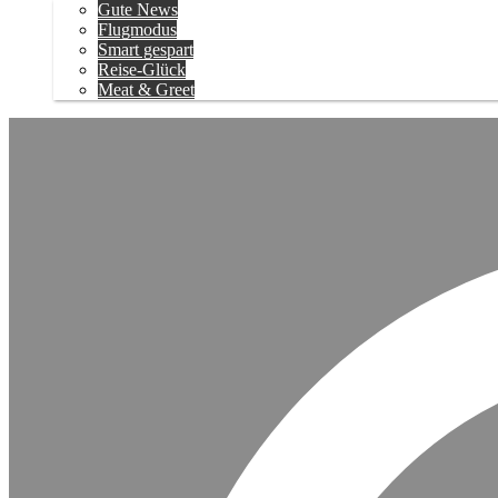
Gute News
Flugmodus
Smart gespart
Reise-Glück
Meat & Greet