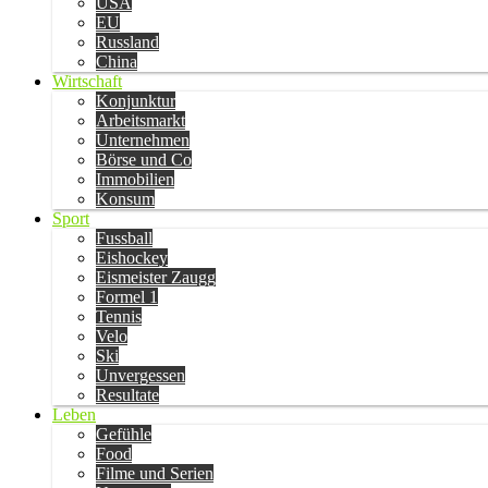
USA
EU
Russland
China
Wirtschaft
Konjunktur
Arbeitsmarkt
Unternehmen
Börse und Co
Immobilien
Konsum
Sport
Fussball
Eishockey
Eismeister Zaugg
Formel 1
Tennis
Velo
Ski
Unvergessen
Resultate
Leben
Gefühle
Food
Filme und Serien