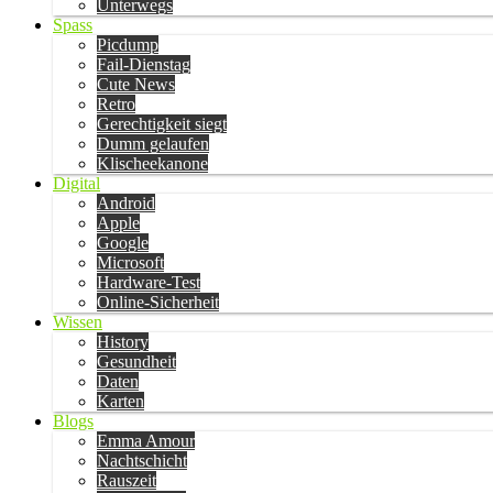
Unterwegs
Spass
Picdump
Fail-Dienstag
Cute News
Retro
Gerechtigkeit siegt
Dumm gelaufen
Klischeekanone
Digital
Android
Apple
Google
Microsoft
Hardware-Test
Online-Sicherheit
Wissen
History
Gesundheit
Daten
Karten
Blogs
Emma Amour
Nachtschicht
Rauszeit