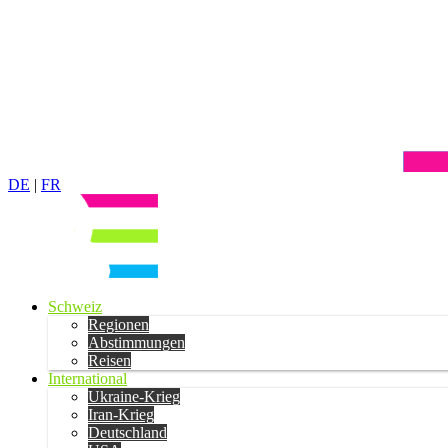
DE
|
FR
Schweiz
Regionen
Abstimmungen
Reisen
International
Ukraine-Krieg
Iran-Krieg
Deutschland