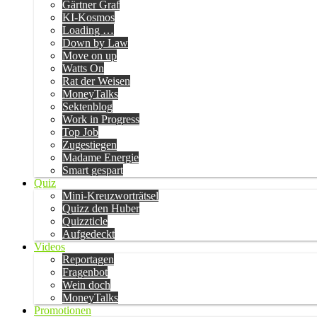
Gärtner Graf
KI-Kosmos
Loading …
Down by Law
Move on up
Watts On
Rat der Weisen
MoneyTalks
Sektenblog
Work in Progress
Top Job
Zugestiegen
Madame Energie
Smart gespart
Quiz
Mini-Kreuzworträtsel
Quizz den Huber
Quizzticle
Aufgedeckt
Videos
Reportagen
Fragenbot
Wein doch
MoneyTalks
Promotionen