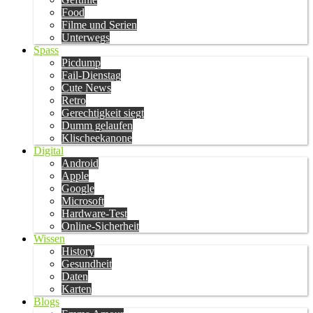
Food
Filme und Serien
Unterwegs
Spass
Picdump
Fail-Dienstag
Cute News
Retro
Gerechtigkeit siegt
Dumm gelaufen
Klischeekanone
Digital
Android
Apple
Google
Microsoft
Hardware-Test
Online-Sicherheit
Wissen
History
Gesundheit
Daten
Karten
Blogs