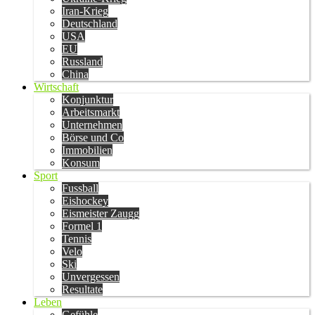
Iran-Krieg
Deutschland
USA
EU
Russland
China
Wirtschaft
Konjunktur
Arbeitsmarkt
Unternehmen
Börse und Co
Immobilien
Konsum
Sport
Fussball
Eishockey
Eismeister Zaugg
Formel 1
Tennis
Velo
Ski
Unvergessen
Resultate
Leben
Gefühle