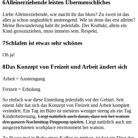
Alleinerziehende leisten Übermenschliches
Liebe Alleinerziehende, wie macht ihr das bloss? Zu zweit ist das
alles ja schon unglaublich anstrengend. Wie ist denn das erst alleine?
Meine Bewunderung habt ihr jedenfalls. Der Kraftakt, allein ein
Kind grosszuziehen, muss immens sein. Respekt.
Schlafen ist etwas sehr schönes
Oh ja!
Das Konzept von Freizeit und Arbeit ändert sich
Arbeit = Anstrengung
Freizeit = Erholung
So einfach war diese Einteilung jedenfalls vor der Geburt. Seit
einem Jahr hat sich das Konzept von Freizeit und Arbeit komplett
verändert. Ein Tag im Büro ist meistens weniger streng als ein Tag
Kinderbetreuung.
Liegt natürlich auch daran, dass wir bei watson
den ganzen Nachmittag Pingpong spielen.
Liegt natürlich auch am
ausgezeichneten workplace environment bei watson.
Zu Hause mal in Ruhe einen Kaffee zu trinken, ist fast ein Ding der