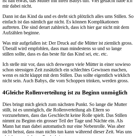
ist halt etwas, das Mütter mit ihren Babys tun. Viel gedacht habe ich
mir dabei nicht.
Dann ist das Kind da und es dreht sich plötzlich alles ums Stillen. So
einfach ist das nämlich gar nicht. Es können Komplikationen
auftreten. Die sind derart zahlreich, dass ich hier gar nicht mit dem
Aufzählen beginne.
Was mir aufgefallen ist: Der Druck auf die Mütter ist ziemlich gross.
Überall wird empfohlen, dass man mindestens so und so lange
stillen sollte, dass es das beste für das Kind sei, etc. etc.
Ich stelle mir vor, dass sich deswegen viele Mütter in einer sowieso
schon stressigen Zeit zusätzlich ein schlechtes Gewissen machen,
wenn es nicht klappt mit dem Stillen. Das sollte eigentlich wirklich
nicht sein. Auch Babys, die vom Schoppen trinken, werden gross.
Gleiche Rollenverteilung ist zu Beginn unmöglich
Dies bringt mich gleich zum nächsten Punkt. So lange die Mutter
stillt, ist es unmöglich, die Rollenverteilung als Eltern so
vorzunehmen, dass das Geschlecht keine Rolle spielt. Das Stillen
nimmt zu Beginn ein grosser Teil der Tage und Nächte ein. Als
Mann hat man dabei automatisch nur eine Nebenrolle. Was aber
nicht heisst, dass man nichts tun kann während dieser Zeit. Was uns