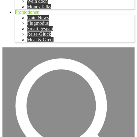
Wein doch
MoneyTalks
Promotionen
Gute News
Flugmodus
Smart gespart
Reise-Glück
Meat & Greet