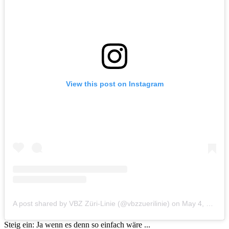
View this post on Instagram
A post shared by VBZ Züri-Linie (@vbzzuerilinie)
on
May 4, 2018 at 7:06am PDT
Steig ein: Ja wenn es denn so einfach wäre ...