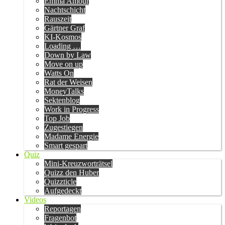
Emma Amour
Nachtschicht
Rauszeit
Gärtner Graf
KI-Kosmos
Loading …
Down by Law
Move on up
Watts On
Rat der Weisen
MoneyTalks
Sektenblog
Work in Progress
Top Job
Zugestiegen
Madame Energie
Smart gespart
Quiz
Mini-Kreuzworträtsel
Quizz den Huber
Quizzticle
Aufgedeckt
Videos
Reportagen
Fragenbot