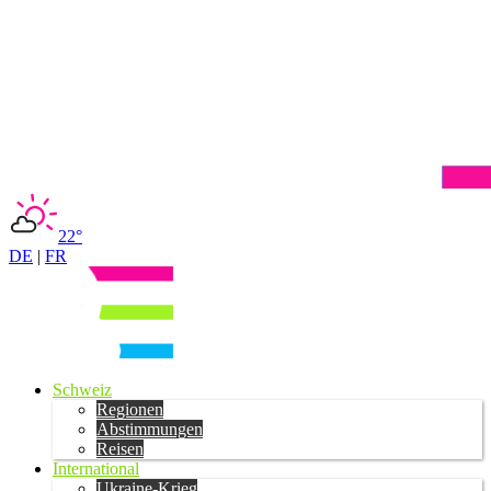
22°
DE
|
FR
Schweiz
Regionen
Abstimmungen
Reisen
International
Ukraine-Krieg