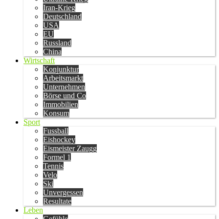
Iran-Krieg
Deutschland
USA
EU
Russland
China
Wirtschaft
Konjunktur
Arbeitsmarkt
Unternehmen
Börse und Co
Immobilien
Konsum
Sport
Fussball
Eishockey
Eismeister Zaugg
Formel 1
Tennis
Velo
Ski
Unvergessen
Resultate
Leben
Gefühle