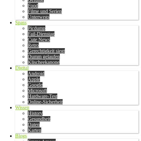
Food
Filme und Serien
Unterwegs
Spass
Picdump
Fail-Dienstag
Cute News
Retro
Gerechtigkeit siegt
Dumm gelaufen
Klischeekanone
Digital
Android
Apple
Google
Microsoft
Hardware-Test
Online-Sicherheit
Wissen
History
Gesundheit
Daten
Karten
Blogs