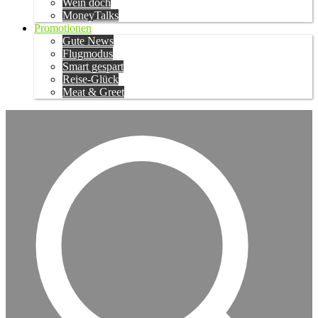
Wein doch
MoneyTalks
Promotionen
Gute News
Flugmodus
Smart gespart
Reise-Glück
Meat & Greet