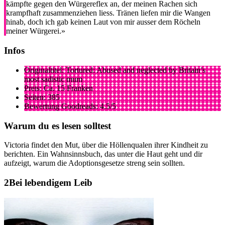
kämpfte gegen den Würgereflex an, der meinen Rachen sich
krampfhaft zusammenziehen liess. Tränen liefen mir die Wangen
hinab, doch ich gab keinen Laut von mir ausser dem Röcheln
meiner Würgerei.»
Infos
Originaltitel: Tortured: Abused and neglected by Britain’s
most sadistic mum
Preis: Ca. 15 Franken
Seiten: 385
Bewertung Goodreads: 4.5/5
Warum du es lesen solltest
Victoria findet den Mut, über die Höllenqualen ihrer Kindheit zu
berichten. Ein Wahnsinnsbuch, das unter die Haut geht und dir
aufzeigt, warum die Adoptionsgesetze streng sein sollten.
Bei lebendigem Leib