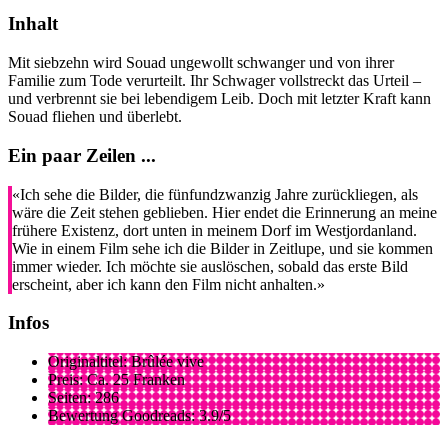
Inhalt
Mit siebzehn wird Souad ungewollt schwanger und von ihrer
Familie zum Tode verurteilt. Ihr Schwager vollstreckt das Urteil –
und verbrennt sie bei lebendigem Leib. Doch mit letzter Kraft kann
Souad fliehen und überlebt.
Ein paar Zeilen ...
«Ich sehe die Bilder, die fünfundzwanzig Jahre zurückliegen, als
wäre die Zeit stehen geblieben. Hier endet die Erinnerung an meine
frühere Existenz, dort unten in meinem Dorf im Westjordanland.
Wie in einem Film sehe ich die Bilder in Zeitlupe, und sie kommen
immer wieder. Ich möchte sie auslöschen, sobald das erste Bild
erscheint, aber ich kann den Film nicht anhalten.»
Infos
Originaltitel: Brûlée vive
Preis: Ca. 25 Franken
Seiten: 286
Bewertung Goodreads: 3.9/5