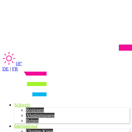
18°
DE
|
FR
Schweiz
Regionen
Abstimmungen
Reisen
International
Ukraine-Krieg