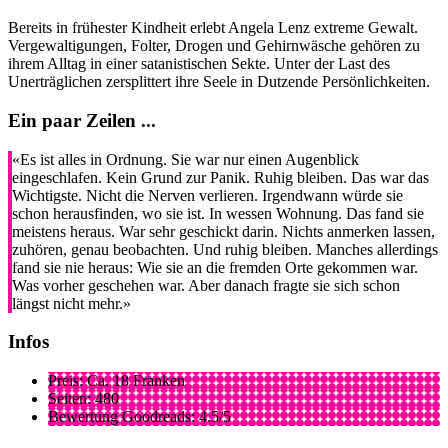
Bereits in frühester Kindheit erlebt Angela Lenz extreme Gewalt.
Vergewaltigungen, Folter, Drogen und Gehirnwäsche gehören zu
ihrem Alltag in einer satanistischen Sekte. Unter der Last des
Unerträglichen zersplittert ihre Seele in Dutzende Persönlichkeiten.
Ein paar Zeilen ...
«Es ist alles in Ordnung. Sie war nur einen Augenblick
eingeschlafen. Kein Grund zur Panik. Ruhig bleiben. Das war das
Wichtigste. Nicht die Nerven verlieren. Irgendwann würde sie
schon herausfinden, wo sie ist. In wessen Wohnung. Das fand sie
meistens heraus. War sehr geschickt darin. Nichts anmerken lassen,
zuhören, genau beobachten. Und ruhig bleiben. Manches allerdings
fand sie nie heraus: Wie sie an die fremden Orte gekommen war.
Was vorher geschehen war. Aber danach fragte sie sich schon
längst nicht mehr.»
Infos
Preis: Ca. 18 Franken
Seiten: 480
Bewertung Goodreads: 4.5/5