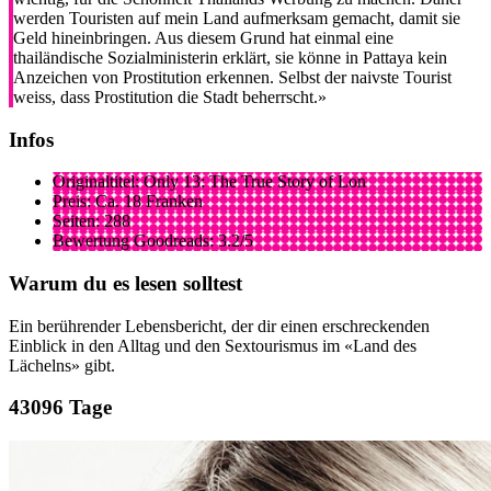
werden Touristen auf mein Land aufmerksam gemacht, damit sie
Geld hineinbringen. Aus diesem Grund hat einmal eine
thailändische Sozialministerin erklärt, sie könne in Pattaya kein
Anzeichen von Prostitution erkennen. Selbst der naivste Tourist
weiss, dass Prostitution die Stadt beherrscht.»
Infos
Originaltitel: Only 13: The True Story of Lon
Preis: Ca. 18 Franken
Seiten: 288
Bewertung Goodreads: 3.2/5
Warum du es lesen solltest
Ein berührender Lebensbericht, der dir einen erschreckenden
Einblick in den Alltag und den Sextourismus im «Land des
Lächelns» gibt.
3096 Tage