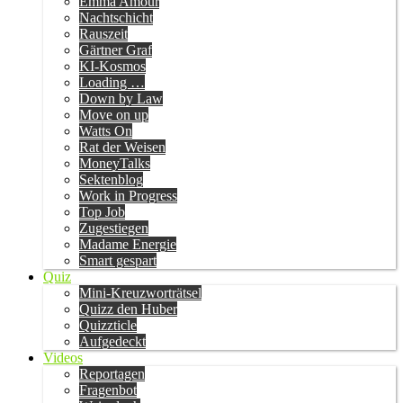
Emma Amour
Nachtschicht
Rauszeit
Gärtner Graf
KI-Kosmos
Loading …
Down by Law
Move on up
Watts On
Rat der Weisen
MoneyTalks
Sektenblog
Work in Progress
Top Job
Zugestiegen
Madame Energie
Smart gespart
Quiz
Mini-Kreuzworträtsel
Quizz den Huber
Quizzticle
Aufgedeckt
Videos
Reportagen
Fragenbot