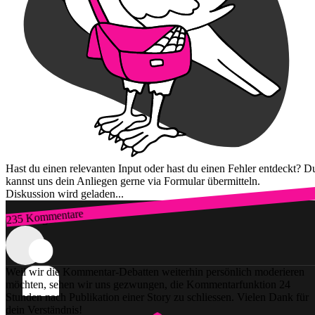
Hast du einen relevanten Input oder hast du einen Fehler entdeckt? D
kannst uns dein Anliegen gerne via Formular übermitteln.
Diskussion wird geladen...
235 Kommentare
Zum Login
Weil wir die Kommentar-Debatten weiterhin persönlich moderieren
möchten, sehen wir uns gezwungen, die Kommentarfunktion 24
Stunden nach Publikation einer Story zu schliessen. Vielen Dank für
dein Verständnis!