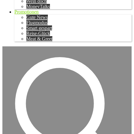
Wein doch
MoneyTalks
Promotionen
Gute News
Flugmodus
Smart gespart
Reise-Glück
Meat & Greet