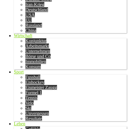
Iran-Krieg
Deutschland
USA
EU
Russland
China
Wirtschaft
Konjunktur
Arbeitsmarkt
Unternehmen
Börse und Co
Immobilien
Konsum
Sport
Fussball
Eishockey
Eismeister Zaugg
Formel 1
Tennis
Velo
Ski
Unvergessen
Resultate
Leben
Gefühle