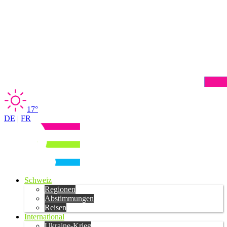
17°
DE
|
FR
Schweiz
Regionen
Abstimmungen
Reisen
International
Ukraine-Krieg