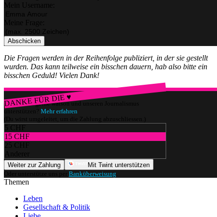
Mein Username:
Meine Frage:
Abschicken
Die Fragen werden in der Reihenfolge publiziert, in der sie gestellt
wurden. Das kann teilweise ein bisschen dauern, hab also bitte ein
bisschen Geduld! Vielen Dank!
DANKE FÜR DIE ♥
Würdest du gerne watson und unseren Journalismus
unterstützen?
Mehr erfahren
(Du wirst umgeleitet, um die Zahlung abzuschliessen.)
5 CHF
15 CHF
25 CHF
Anderer
Weiter zur Zahlung
Mit Twint unterstützen
Oder unterstütze uns per
Banküberweisung
.
Themen
Leben
Gesellschaft & Politik
Liebe