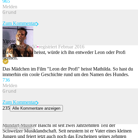
96
5
Melden
Zum Kommentar
Yippie
28.07.2025 10:50
registriert Februar 2016
Beitrag melden
Da du Mathilda heisst, würde ich ihn entweder Leon oder Profi
nennen.
Das Mädchen im Film "Leon der Profi" heisst Mathilda. So hast du
immerhin ein coole Geschichte rund um den Namen des Hundes.
73
6
Melden
Zum Kommentar
235
Alle Kommentare anzeigen
«Für das schäme ich mich auch»: Baschi über Fails, Fans und
seinen Leo-Tanga
Mundart-Musiker Baschi ist seit zwei Jahrzehnten Teil der
Beitrag melden
Schweizer Musiklandschaft. Seit neustem ist er Vater eines kleinen
Jungen und feiert jetzt auch noch das Erscheinen seines zehnten