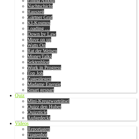
Emma Amour
Nachtschicht
Rauszeit
Gärtner Graf
KI-Kosmos
Loading …
Down by Law
Move on up
Watts On
Rat der Weisen
MoneyTalks
Sektenblog
Work in Progress
Top Job
Zugestiegen
Madame Energie
Smart gespart
Quiz
Mini-Kreuzworträtsel
Quizz den Huber
Quizzticle
Aufgedeckt
Videos
Reportagen
Fragenbot