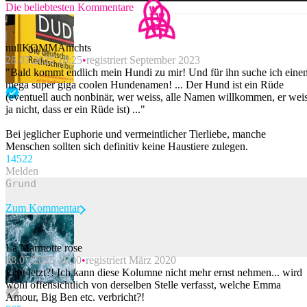
Die beliebtesten Kommentare
nullKOMMAnichts
28.07.2025 10:25
registriert September 2023
"Bald kommt endlich mein Hundi zu mir! Und für ihn suche ich eine
mega super giga coolen Hundenamen! ... Der Hund ist ein Rüde
(eventuell auch nonbinär, wer weiss, alle Namen willkommen, er wei
ja nicht, dass er ein Rüde ist) ..."
Bei jeglicher Euphorie und vermeintlicher Tierliebe, manche
Menschen sollten sich definitiv keine Haustiere zulegen.
145
22
Melden
Zum Kommentar
La Marmotte rose
28.07.2025 11:30
registriert März 2020
Beitrag melden
Echt jetzt?! Ich kann diese Kolumne nicht mehr ernst nehmen... wird
wohl offensichtlich von derselben Stelle verfasst, welche Emma
Amour, Big Ben etc. verbricht?!