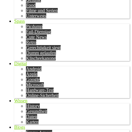
Food
Filme und Serien
Unterwegs
Spass
Picdump
Fail-Dienstag
Cute News
Retro
Gerechtigkeit siegt
Dumm gelaufen
Klischeekanone
Digital
Android
Apple
Google
Microsoft
Hardware-Test
Online-Sicherheit
Wissen
History
Gesundheit
Daten
Karten
Blogs