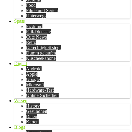
Food
Filme und Serien
Unterwegs
Spass
Picdump
Fail-Dienstag
Cute News
Retro
Gerechtigkeit siegt
Dumm gelaufen
Klischeekanone
Digital
Android
Apple
Google
Microsoft
Hardware-Test
Online-Sicherheit
Wissen
History
Gesundheit
Daten
Karten
Blogs