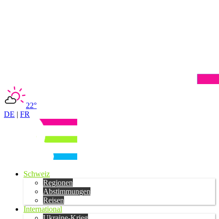
22°
DE
|
FR
Schweiz
Regionen
Abstimmungen
Reisen
International
Ukraine-Krieg