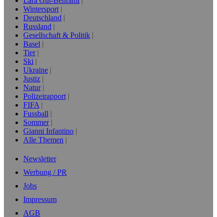
Lara Gut-Behrami
Wintersport
Deutschland
Russland
Gesellschaft & Politik
Basel
Tier
Ski
Ukraine
Justiz
Natur
Polizeirapport
FIFA
Fussball
Sommer
Gianni Infantino
Alle Themen
Newsletter
Werbung / PR
Jobs
Impressum
AGB