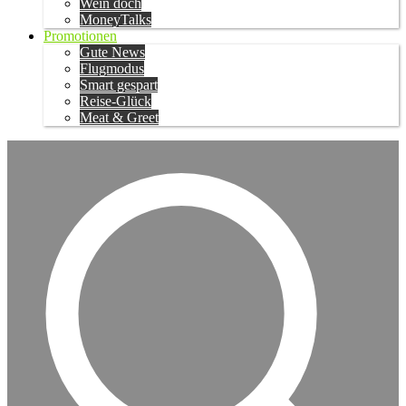
Wein doch
MoneyTalks
Promotionen
Gute News
Flugmodus
Smart gespart
Reise-Glück
Meat & Greet