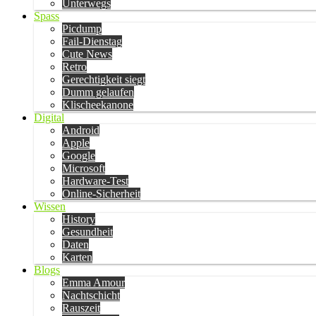
Unterwegs
Spass
Picdump
Fail-Dienstag
Cute News
Retro
Gerechtigkeit siegt
Dumm gelaufen
Klischeekanone
Digital
Android
Apple
Google
Microsoft
Hardware-Test
Online-Sicherheit
Wissen
History
Gesundheit
Daten
Karten
Blogs
Emma Amour
Nachtschicht
Rauszeit