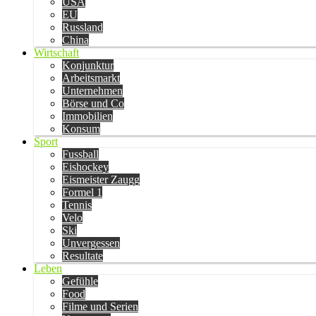
USA
EU
Russland
China
Wirtschaft
Konjunktur
Arbeitsmarkt
Unternehmen
Börse und Co
Immobilien
Konsum
Sport
Fussball
Eishockey
Eismeister Zaugg
Formel 1
Tennis
Velo
Ski
Unvergessen
Resultate
Leben
Gefühle
Food
Filme und Serien