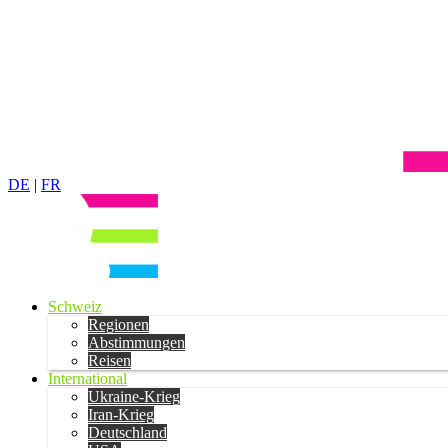
DE
|
FR
Schweiz
Regionen
Abstimmungen
Reisen
International
Ukraine-Krieg
Iran-Krieg
Deutschland