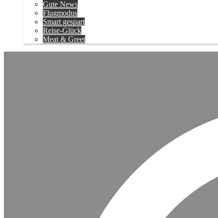
Gute News
Flugmodus
Smart gespart
Reise-Glück
Meat & Greet