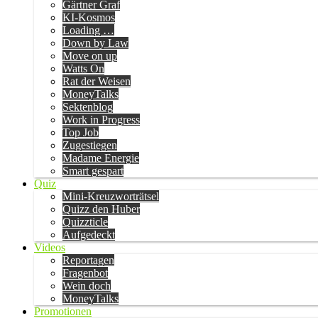
Gärtner Graf
KI-Kosmos
Loading …
Down by Law
Move on up
Watts On
Rat der Weisen
MoneyTalks
Sektenblog
Work in Progress
Top Job
Zugestiegen
Madame Energie
Smart gespart
Quiz
Mini-Kreuzworträtsel
Quizz den Huber
Quizzticle
Aufgedeckt
Videos
Reportagen
Fragenbot
Wein doch
MoneyTalks
Promotionen