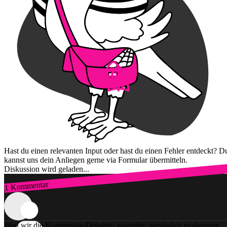
Hast du einen relevanten Input oder hast du einen Fehler entdeckt? D
kannst uns dein Anliegen gerne via Formular übermitteln.
Diskussion wird geladen...
1 Kommentar
Zum Login
Weil wir die Kommentar-Debatten weiterhin persönlich moderieren