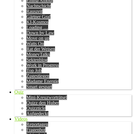
Emma Amour
Nachtschicht
Rauszeit
Gärtner Graf
KI-Kosmos
Loading …
Down by Law
Move on up
Watts On
Rat der Weisen
MoneyTalks
Sektenblog
Work in Progress
Top Job
Zugestiegen
Madame Energie
Smart gespart
Quiz
Mini-Kreuzworträtsel
Quizz den Huber
Quizzticle
Aufgedeckt
Videos
Reportagen
Fragenbot