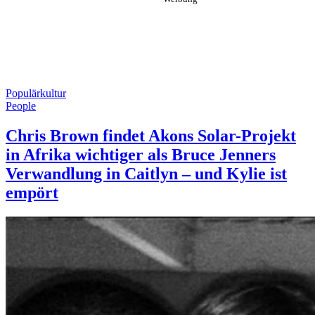
Populärkultur
People
Chris Brown findet Akons Solar-Projekt
in Afrika wichtiger als Bruce Jenners
Verwandlung in Caitlyn – und Kylie ist
empört