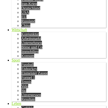
Iran-Krieg
Deutschland
USA
EU
Russland
China
Wirtschaft
Konjunktur
Arbeitsmarkt
Unternehmen
Börse und Co
Immobilien
Konsum
Sport
Fussball
Eishockey
Eismeister Zaugg
Formel 1
Tennis
Velo
Ski
Unvergessen
Resultate
Leben
Gefühle