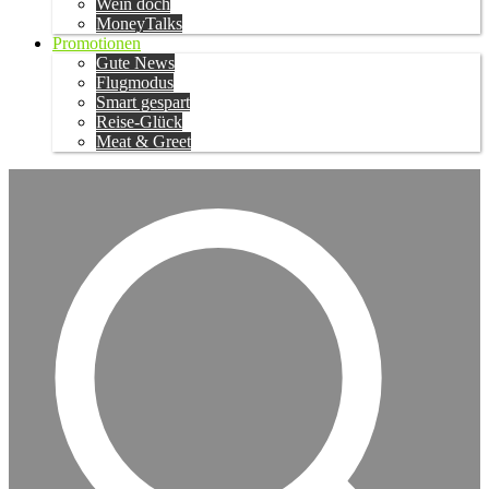
Wein doch
MoneyTalks
Promotionen
Gute News
Flugmodus
Smart gespart
Reise-Glück
Meat & Greet