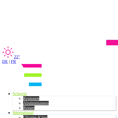
22°
DE
|
FR
Schweiz
Regionen
Abstimmungen
Reisen
International
Ukraine-Krieg