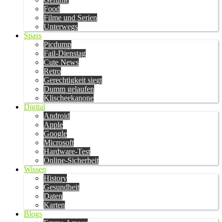
Food
Filme und Serien
Unterwegs
Spass
Picdump
Fail-Dienstag
Cute News
Retro
Gerechtigkeit siegt
Dumm gelaufen
Klischeekanone
Digital
Android
Apple
Google
Microsoft
Hardware-Test
Online-Sicherheit
Wissen
History
Gesundheit
Daten
Karten
Blogs