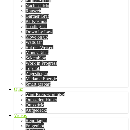
Emma Amour
Nachtschicht
Rauszeit
Gärtner Graf
KI-Kosmos
Loading …
Down by Law
Move on up
Watts On
Rat der Weisen
MoneyTalks
Sektenblog
Work in Progress
Top Job
Zugestiegen
Madame Energie
Smart gespart
Quiz
Mini-Kreuzworträtsel
Quizz den Huber
Quizzticle
Aufgedeckt
Videos
Reportagen
Fragenbot