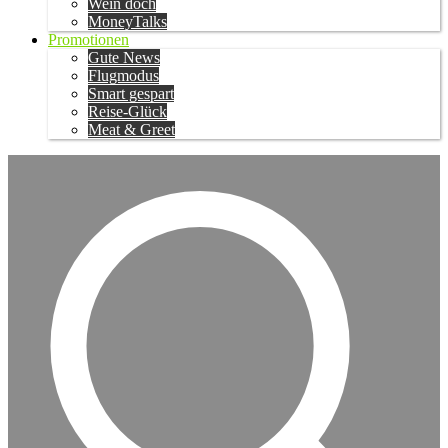
Wein doch
MoneyTalks
Promotionen
Gute News
Flugmodus
Smart gespart
Reise-Glück
Meat & Greet