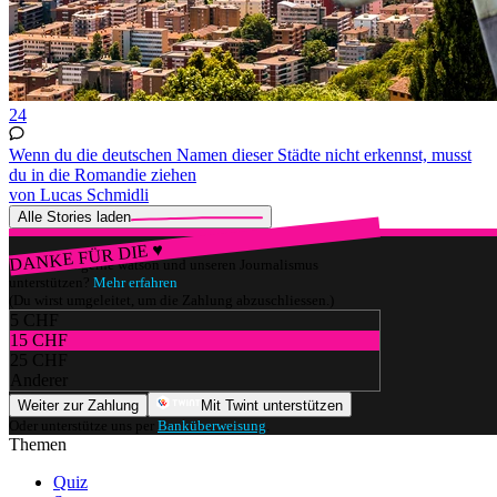
24
Wenn du die deutschen Namen dieser Städte nicht erkennst, musst
du in die Romandie ziehen
von Lucas Schmidli
Alle Stories laden
DANKE FÜR DIE ♥
Würdest du gerne watson und unseren Journalismus
unterstützen?
Mehr erfahren
(Du wirst umgeleitet, um die Zahlung abzuschliessen.)
5 CHF
15 CHF
25 CHF
Anderer
Weiter zur Zahlung
Mit Twint unterstützen
Oder unterstütze uns per
Banküberweisung
.
Themen
Quiz