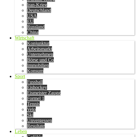
Iran-Krieg
Deutschland
USA
EU
Russland
China
Wirtschaft
Konjunktur
Arbeitsmarkt
Unternehmen
Börse und Co
Immobilien
Konsum
Sport
Fussball
Eishockey
Eismeister Zaugg
Formel 1
Tennis
Velo
Ski
Unvergessen
Resultate
Leben
Gefühle