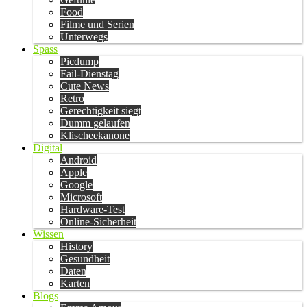
Food
Filme und Serien
Unterwegs
Spass
Picdump
Fail-Dienstag
Cute News
Retro
Gerechtigkeit siegt
Dumm gelaufen
Klischeekanone
Digital
Android
Apple
Google
Microsoft
Hardware-Test
Online-Sicherheit
Wissen
History
Gesundheit
Daten
Karten
Blogs