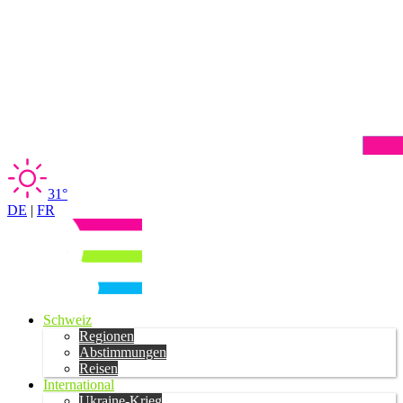
31°
DE
|
FR
Schweiz
Regionen
Abstimmungen
Reisen
International
Ukraine-Krieg