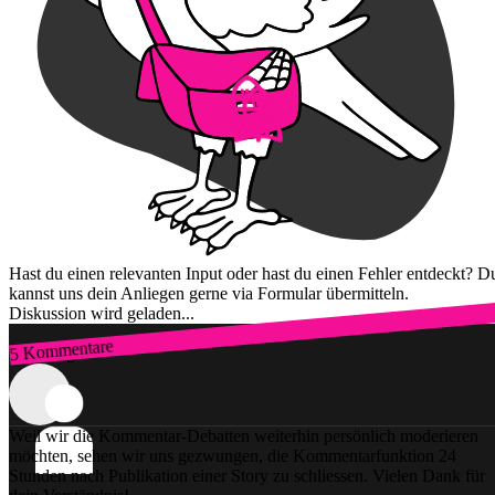
Hast du einen relevanten Input oder hast du einen Fehler entdeckt? D
kannst uns dein Anliegen gerne via Formular übermitteln.
Diskussion wird geladen...
5 Kommentare
Zum Login
Weil wir die Kommentar-Debatten weiterhin persönlich moderieren
möchten, sehen wir uns gezwungen, die Kommentarfunktion 24
Stunden nach Publikation einer Story zu schliessen. Vielen Dank für