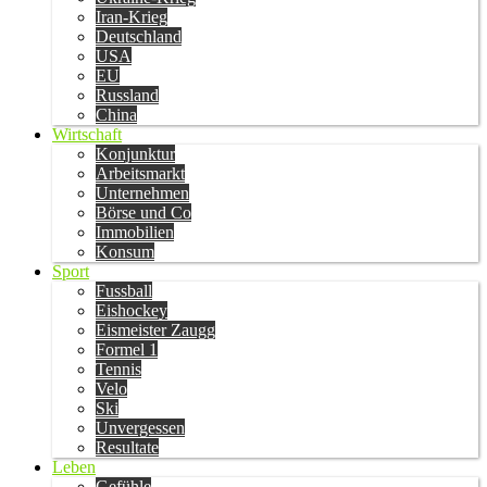
Iran-Krieg
Deutschland
USA
EU
Russland
China
Wirtschaft
Konjunktur
Arbeitsmarkt
Unternehmen
Börse und Co
Immobilien
Konsum
Sport
Fussball
Eishockey
Eismeister Zaugg
Formel 1
Tennis
Velo
Ski
Unvergessen
Resultate
Leben
Gefühle