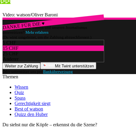
Video: watson/Oliver Baroni
DANKE FÜR DIE ♥
Würdest du gerne watson und unseren Journalismus
unterstützen?
Mehr erfahren
(Du wirst umgeleitet, um die Zahlung abzuschliessen.)
5 CHF
15 CHF
25 CHF
Anderer
Weiter zur Zahlung
Mit Twint unterstützen
Oder unterstütze uns per
Banküberweisung
.
Themen
Wissen
Quiz
Spass
Gerechtigkeit siegt
Best of watson
Quizz den Huber
Du siehst nur die Köpfe – erkennst du die Szene?