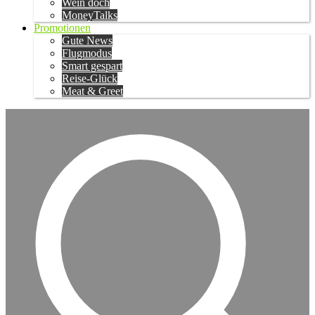
Wein doch
MoneyTalks
Promotionen
Gute News
Flugmodus
Smart gespart
Reise-Glück
Meat & Greet