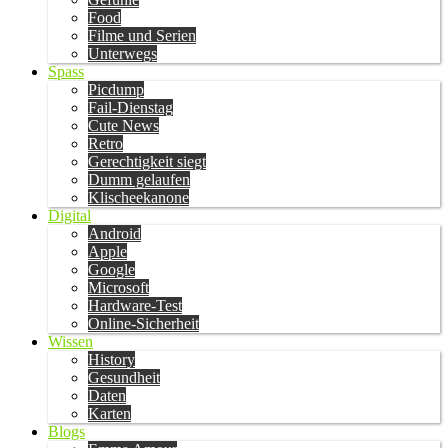
Food
Filme und Serien
Unterwegs
Spass
Picdump
Fail-Dienstag
Cute News
Retro
Gerechtigkeit siegt
Dumm gelaufen
Klischeekanone
Digital
Android
Apple
Google
Microsoft
Hardware-Test
Online-Sicherheit
Wissen
History
Gesundheit
Daten
Karten
Blogs