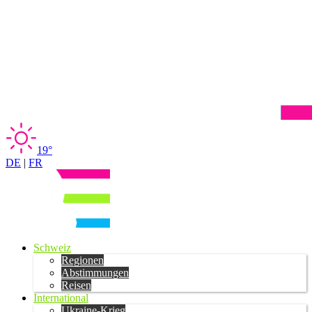
19°
DE
|
FR
Schweiz
Regionen
Abstimmungen
Reisen
International
Ukraine-Krieg