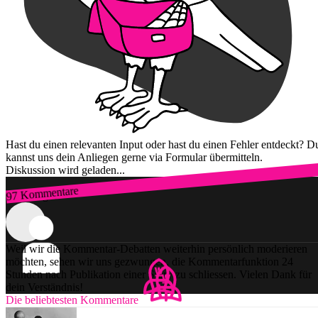
Hast du einen relevanten Input oder hast du einen Fehler entdeckt? D
kannst uns dein Anliegen gerne via Formular übermitteln.
Diskussion wird geladen...
97 Kommentare
Zum Login
Weil wir die Kommentar-Debatten weiterhin persönlich moderieren
möchten, sehen wir uns gezwungen, die Kommentarfunktion 24
Stunden nach Publikation einer Story zu schliessen. Vielen Dank für
dein Verständnis!
Die beliebtesten Kommentare