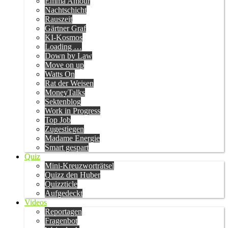
Emma Amour
Nachtschicht
Rauszeit
Gärtner Graf
KI-Kosmos
Loading …
Down by Law
Move on up
Watts On
Rat der Weisen
MoneyTalks
Sektenblog
Work in Progress
Top Job
Zugestiegen
Madame Energie
Smart gespart
Quiz
Mini-Kreuzworträtsel
Quizz den Huber
Quizzticle
Aufgedeckt
Videos
Reportagen
Fragenbot