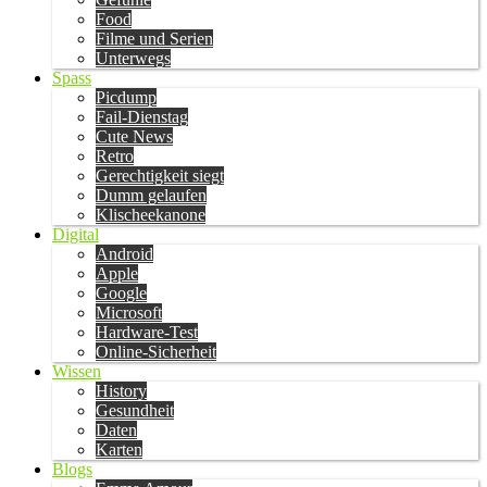
Food
Filme und Serien
Unterwegs
Spass
Picdump
Fail-Dienstag
Cute News
Retro
Gerechtigkeit siegt
Dumm gelaufen
Klischeekanone
Digital
Android
Apple
Google
Microsoft
Hardware-Test
Online-Sicherheit
Wissen
History
Gesundheit
Daten
Karten
Blogs