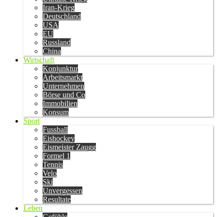
Iran-Krieg
Deutschland
USA
EU
Russland
China
Wirtschaft
Konjunktur
Arbeitsmarkt
Unternehmen
Börse und Co
Immobilien
Konsum
Sport
Fussball
Eishockey
Eismeister Zaugg
Formel 1
Tennis
Velo
Ski
Unvergessen
Resultate
Leben
Gefühle