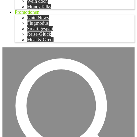
Wein doch
MoneyTalks
Promotionen
Gute News
Flugmodus
Smart gespart
Reise-Glück
Meat & Greet