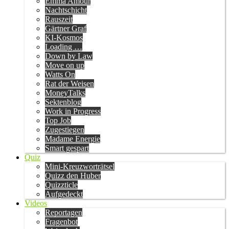
Emma Amour
Nachtschicht
Rauszeit
Gärtner Graf
KI-Kosmos
Loading …
Down by Law
Move on up
Watts On
Rat der Weisen
MoneyTalks
Sektenblog
Work in Progress
Top Job
Zugestiegen
Madame Energie
Smart gespart
Quiz
Mini-Kreuzworträtsel
Quizz den Huber
Quizzticle
Aufgedeckt
Videos
Reportagen
Fragenbot