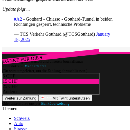
Update folgt ...
#A2
- Gotthard - Chiasso - Gotthard-Tunnel in beiden
Richtungen gesperrt, technische Probleme
— TCS Verkehr Gotthard (@TCSGotthard)
January
18, 2025
DANKE FÜR DIE ♥
Würdest du gerne watson und unseren Journalismus
unterstützen?
Mehr erfahren
(Du wirst umgeleitet, um die Zahlung abzuschliessen.)
5 CHF
15 CHF
25 CHF
Anderer
Weiter zur Zahlung
Mit Twint unterstützen
Oder unterstütze uns per
Banküberweisung
.
Themen
Schweiz
Auto
Strasse