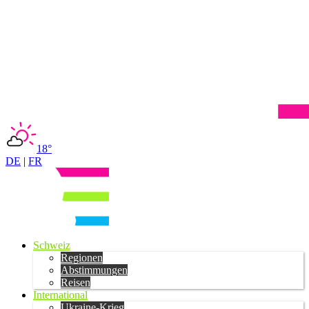
18°
DE
|
FR
Schweiz
Regionen
Abstimmungen
Reisen
International
Ukraine-Krieg