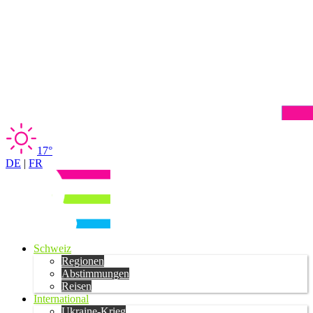
17°
DE
|
FR
Schweiz
Regionen
Abstimmungen
Reisen
International
Ukraine-Krieg