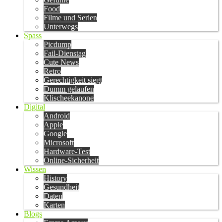
Food
Filme und Serien
Unterwegs
Spass
Picdump
Fail-Dienstag
Cute News
Retro
Gerechtigkeit siegt
Dumm gelaufen
Klischeekanone
Digital
Android
Apple
Google
Microsoft
Hardware-Test
Online-Sicherheit
Wissen
History
Gesundheit
Daten
Karten
Blogs