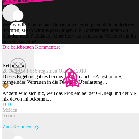
68 Kommentare
Zum Login
Weil wir die Kommentar-Debatten weiterhin persönlich moderieren
möchten, sehen wir uns gezwungen, die Kommentarfunktion 24
Stunden nach Publikation einer Story zu schliessen. Vielen Dank für
dein Verständnis!
Die beliebtesten Kommentare
Rethinking
28.06.2024 14:56
registriert Oktober 2018
Dieses Ergebnis gab es bei uns kürzlich auch: «Angstkultur»,
mangelndes Vertrauen in die Führung, Überlastung…
Ändern wird sich nix, weil das Problem bei der GL liegt und der VR
nix davon mitbekommt…
101
6
Melden
Zum Kommentar