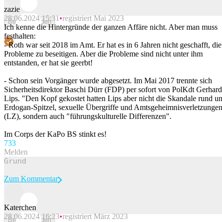
zazie
28.06.2024 15:31
registriert Mai 2023
Beitrag melden
Ich kenne die Hintergründe der ganzen Affäre nicht. Aber man muss
festhalten:
- Roth war seit 2018 im Amt. Er hat es in 6 Jahren nicht geschafft, die
Probleme zu beseitigen. Aber die Probleme sind nicht unter ihm
entstanden, er hat sie geerbt!
- Schon sein Vorgänger wurde abgesetzt. Im Mai 2017 trennte sich
Sicherheitsdirektor Baschi Dürr (FDP) per sofort von PolKdt Gerhard
Lips. "Den Kopf gekostet hatten Lips aber nicht die Skandale rund u
Erdogan-Spitzel, sexuelle Übergriffe und Amtsgeheimnisverletzunge
(LZ), sondern auch "führungskulturelle Differenzen".
Im Corps der KaPo BS stinkt es!
73
3
Melden
Zum Kommentar
Katerchen
28.06.2024 16:23
registriert März 2023
Beitrag melden