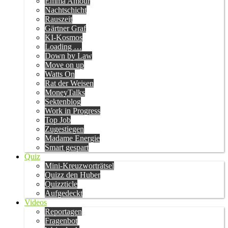
Emma Amour
Nachtschicht
Rauszeit
Gärtner Graf
KI-Kosmos
Loading …
Down by Law
Move on up
Watts On
Rat der Weisen
MoneyTalks
Sektenblog
Work in Progress
Top Job
Zugestiegen
Madame Energie
Smart gespart
Quiz
Mini-Kreuzworträtsel
Quizz den Huber
Quizzticle
Aufgedeckt
Videos
Reportagen
Fragenbot