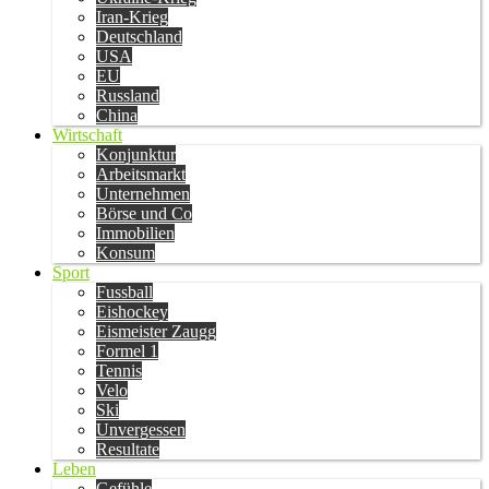
Iran-Krieg
Deutschland
USA
EU
Russland
China
Wirtschaft
Konjunktur
Arbeitsmarkt
Unternehmen
Börse und Co
Immobilien
Konsum
Sport
Fussball
Eishockey
Eismeister Zaugg
Formel 1
Tennis
Velo
Ski
Unvergessen
Resultate
Leben
Gefühle