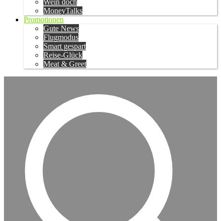
Wein doch
MoneyTalks
Promotionen
Gute News
Flugmodus
Smart gespart
Reise-Glück
Meat & Greet