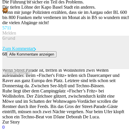
Die Führung ist sicher ein Teil des Problems.
Die tiefen Löhne der Kapo Basel Stadt ein anderes.
Wenn mir junge Polizisten erzählen, dass sie im Aargau oder BL 600
bis 800 Franken mehr verdienen im Monat als in BS so wundern mic
die vielen Abgänge nicht!
57
11
Melden
Zum Kommentar
68
Alle Kommentare anzeigen
Absperrband und Flucht: So schützen sich Zürcher Camper vor den
Street-Parade-Massen
Wenn Street Parade ist, treffen in Wollishofen zwei Welten
Beitrag melden
aufeinander. Beim «Fischer's Fritz» teilen sich Dauercamper und
Raver aus ganz Europa den Platz. Letztere sind teils schon seit
Donnerstag da. Zwischen See-Idyll und Techno-Bässen.
Ruhe liegt über dem Campingplatz «Fischer’s Fritz» bei
Wollishofen. Der Zürichsee glitzert, zwischendurch kräht eine
Möwe und im Schatten der Wohnwagen-Vordächer scrollen die
Rentner durch ihre Feeds. Bis das Gros der Street-Parade-Gäste
eintrifft, müssen noch zwei Nächte vergehen. Nur beim Ufer klopft
schon ein Techno-Beat von DJane Deborah De Luca.
Zur Story
0