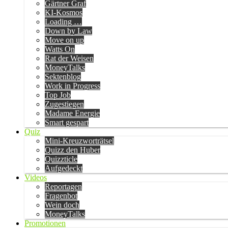
Gärtner Graf
KI-Kosmos
Loading …
Down by Law
Move on up
Watts On
Rat der Weisen
MoneyTalks
Sektenblog
Work in Progress
Top Job
Zugestiegen
Madame Energie
Smart gespart
Quiz
Mini-Kreuzworträtsel
Quizz den Huber
Quizzticle
Aufgedeckt
Videos
Reportagen
Fragenbot
Wein doch
MoneyTalks
Promotionen