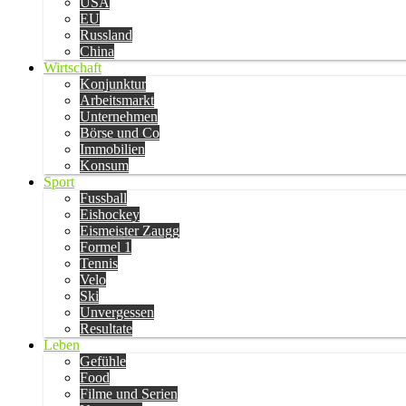
USA
EU
Russland
China
Wirtschaft
Konjunktur
Arbeitsmarkt
Unternehmen
Börse und Co
Immobilien
Konsum
Sport
Fussball
Eishockey
Eismeister Zaugg
Formel 1
Tennis
Velo
Ski
Unvergessen
Resultate
Leben
Gefühle
Food
Filme und Serien