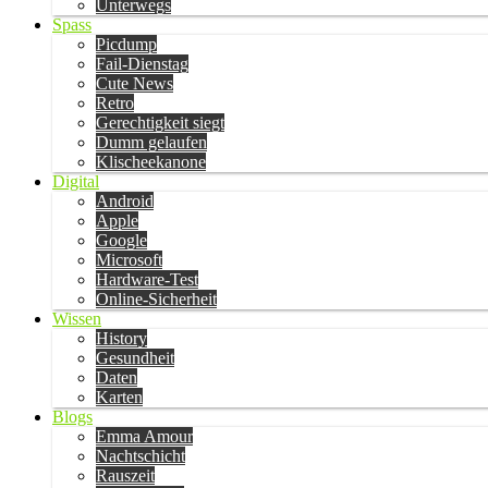
Unterwegs
Spass
Picdump
Fail-Dienstag
Cute News
Retro
Gerechtigkeit siegt
Dumm gelaufen
Klischeekanone
Digital
Android
Apple
Google
Microsoft
Hardware-Test
Online-Sicherheit
Wissen
History
Gesundheit
Daten
Karten
Blogs
Emma Amour
Nachtschicht
Rauszeit