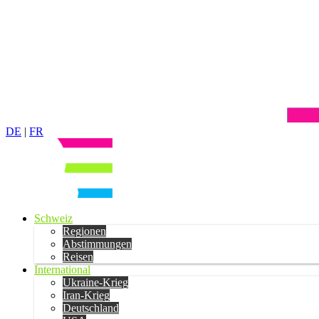
DE
|
FR
Schweiz
Regionen
Abstimmungen
Reisen
International
Ukraine-Krieg
Iran-Krieg
Deutschland