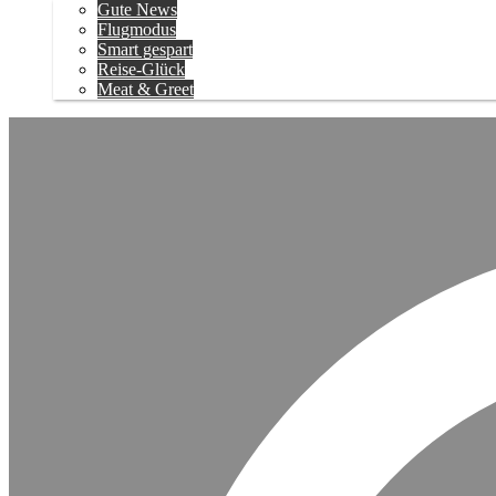
Gute News
Flugmodus
Smart gespart
Reise-Glück
Meat & Greet