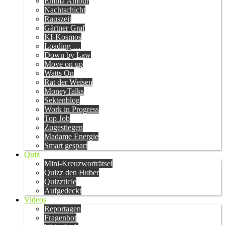
Emma Amour
Nachtschicht
Rauszeit
Gärtner Graf
KI-Kosmos
Loading …
Down by Law
Move on up
Watts On
Rat der Weisen
MoneyTalks
Sektenblog
Work in Progress
Top Job
Zugestiegen
Madame Energie
Smart gespart
Quiz
Mini-Kreuzworträtsel
Quizz den Huber
Quizzticle
Aufgedeckt
Videos
Reportagen
Fragenbot