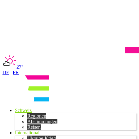
27°
DE
|
FR
Schweiz
Regionen
Abstimmungen
Reisen
International
Ukraine-Krieg