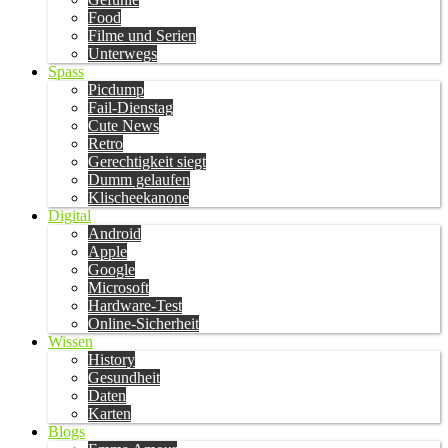
Food
Filme und Serien
Unterwegs
Spass
Picdump
Fail-Dienstag
Cute News
Retro
Gerechtigkeit siegt
Dumm gelaufen
Klischeekanone
Digital
Android
Apple
Google
Microsoft
Hardware-Test
Online-Sicherheit
Wissen
History
Gesundheit
Daten
Karten
Blogs