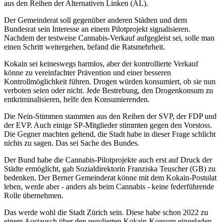
aus den Reihen der Alternativen Linken (AL).
Der Gemeinderat soll gegenüber anderen Städten und dem
Bundesrat sein Interesse an einem Pilotprojekt signalisieren.
Nachdem der testweise Cannabis-Verkauf aufgegleist sei, solle man
einen Schritt weitergehen, befand die Ratsmehrheit.
Kokain sei keineswegs harmlos, aber der kontrollierte Verkauf
könne zu vereinfachter Prävention und einer besseren
Kontrollmöglichkeit führen. Drogen würden konsumiert, ob sie nun
verboten seien oder nicht. Jede Bestrebung, den Drogenkonsum zu
entkriminalisieren, helfe den Konsumierenden.
Die Nein-Stimmen stammten aus den Reihen der SVP, der FDP und
der EVP. Auch einige SP-Mitglieder stimmten gegen den Vorstoss.
Die Gegner machten geltend, die Stadt habe in dieser Frage schlicht
nichts zu sagen. Das sei Sache des Bundes.
Der Bund habe die Cannabis-Pilotprojekte auch erst auf Druck der
Städte ermöglicht, gab Sozialdirektorin Franziska Teuscher (GB) zu
bedenken. Der Berner Gemeinderat könne mit dem Kokain-Postulat
leben, werde aber - anders als beim Cannabis - keine federführende
Rolle übernehmen.
Das werde wohl die Stadt Zürich sein. Diese habe schon 2022 zu
einem Austausch über den regulierten Kokain-Konsum eingeladen.