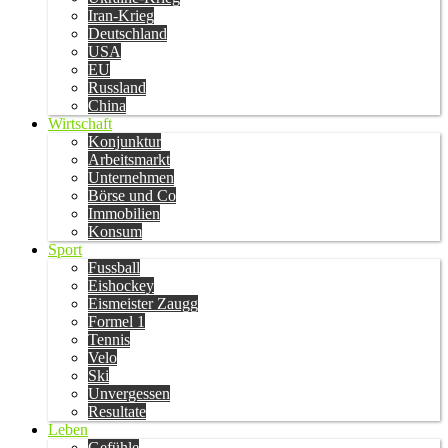
Iran-Krieg
Deutschland
USA
EU
Russland
China
Wirtschaft
Konjunktur
Arbeitsmarkt
Unternehmen
Börse und Co
Immobilien
Konsum
Sport
Fussball
Eishockey
Eismeister Zaugg
Formel 1
Tennis
Velo
Ski
Unvergessen
Resultate
Leben
Gefühle