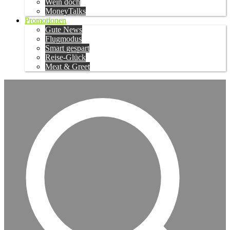
Wein doch
MoneyTalks
Promotionen
Gute News
Flugmodus
Smart gespart
Reise-Glück
Meat & Greet