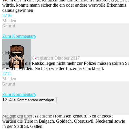
würde, könnte mann sicher die ein oder andere wertvolle Erkenntnis
daraus gewinnen
57
16
Melden
Zum Kommentar
uicked
02.06.2023 06:18
registriert Oktober 2017
Beitrag melden
Damit er un die Ratskollegen nicht mehr zur Polizei müssen sollten Si
erwischt werden. Nicht so wie der Luzerner Crackhead.
27
11
Melden
Zum Kommentar
12
Alle Kommentare anzeigen
Die Asiatische Hornisse breitet sich in der Ostschweiz aus
Im Kanton St. Gallen haben sich in den vergangenen Tagen
Meldungen über Asiatische Hornissen gehäuft. Neu entdeckt
Beitrag melden
wurden die Tiere in Balgach, Goldach, Oberuzwil, Neckertal sowie
in der Stadt St. Gallen.