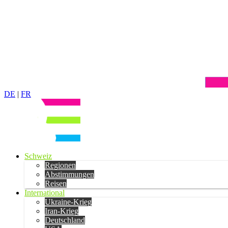
DE
|
FR
Schweiz
Regionen
Abstimmungen
Reisen
International
Ukraine-Krieg
Iran-Krieg
Deutschland