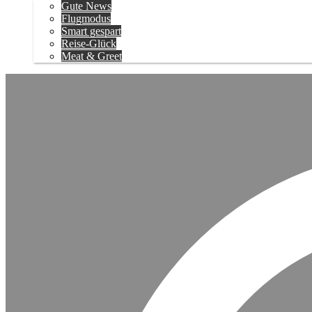
Gute News
Flugmodus
Smart gespart
Reise-Glück
Meat & Greet