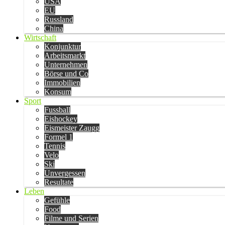
USA
EU
Russland
China
Wirtschaft
Konjunktur
Arbeitsmarkt
Unternehmen
Börse und Co
Immobilien
Konsum
Sport
Fussball
Eishockey
Eismeister Zaugg
Formel 1
Tennis
Velo
Ski
Unvergessen
Resultate
Leben
Gefühle
Food
Filme und Serien