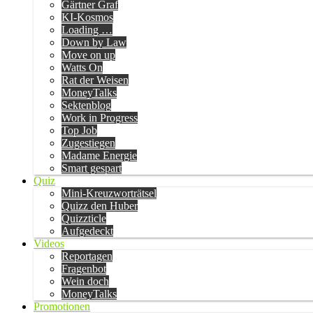
Gärtner Graf
KI-Kosmos
Loading …
Down by Law
Move on up
Watts On
Rat der Weisen
MoneyTalks
Sektenblog
Work in Progress
Top Job
Zugestiegen
Madame Energie
Smart gespart
Quiz
Mini-Kreuzworträtsel
Quizz den Huber
Quizzticle
Aufgedeckt
Videos
Reportagen
Fragenbot
Wein doch
MoneyTalks
Promotionen