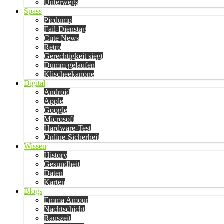
Unterwegs
Spass
Picdump
Fail-Dienstag
Cute News
Retro
Gerechtigkeit siegt
Dumm gelaufen
Klischeekanone
Digital
Android
Apple
Google
Microsoft
Hardware-Test
Online-Sicherheit
Wissen
History
Gesundheit
Daten
Karten
Blogs
Emma Amour
Nachtschicht
Rauszeit