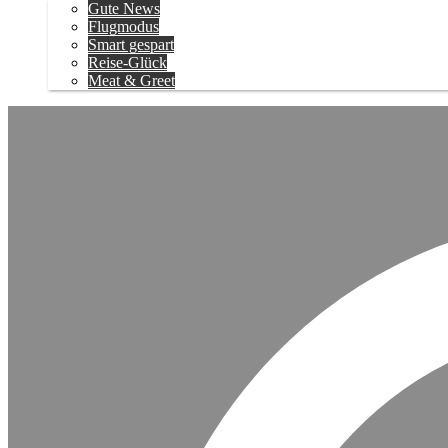
Gute News
Flugmodus
Smart gespart
Reise-Glück
Meat & Greet