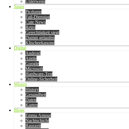
Unterwegs
Spass
Picdump
Fail-Dienstag
Cute News
Retro
Gerechtigkeit siegt
Dumm gelaufen
Klischeekanone
Digital
Android
Apple
Google
Microsoft
Hardware-Test
Online-Sicherheit
Wissen
History
Gesundheit
Daten
Karten
Blogs
Emma Amour
Nachtschicht
Rauszeit