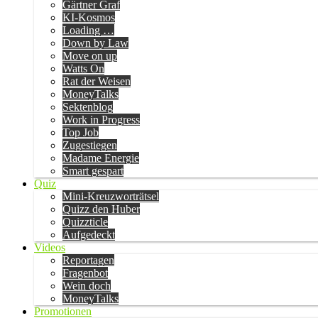
Gärtner Graf
KI-Kosmos
Loading …
Down by Law
Move on up
Watts On
Rat der Weisen
MoneyTalks
Sektenblog
Work in Progress
Top Job
Zugestiegen
Madame Energie
Smart gespart
Quiz
Mini-Kreuzworträtsel
Quizz den Huber
Quizzticle
Aufgedeckt
Videos
Reportagen
Fragenbot
Wein doch
MoneyTalks
Promotionen