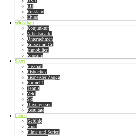
USA
EU
Russland
China
Wirtschaft
Konjunktur
Arbeitsmarkt
Unternehmen
Börse und Co
Immobilien
Konsum
Sport
Fussball
Eishockey
Eismeister Zaugg
Formel 1
Tennis
Velo
Ski
Unvergessen
Resultate
Leben
Gefühle
Food
Filme und Serien