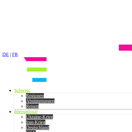
DE
|
FR
Schweiz
Regionen
Abstimmungen
Reisen
International
Ukraine-Krieg
Iran-Krieg
Deutschland