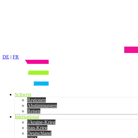
DE
|
FR
Schweiz
Regionen
Abstimmungen
Reisen
International
Ukraine-Krieg
Iran-Krieg
Deutschland