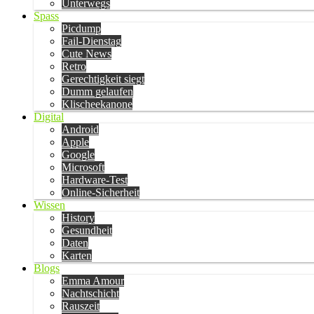
Unterwegs
Spass
Picdump
Fail-Dienstag
Cute News
Retro
Gerechtigkeit siegt
Dumm gelaufen
Klischeekanone
Digital
Android
Apple
Google
Microsoft
Hardware-Test
Online-Sicherheit
Wissen
History
Gesundheit
Daten
Karten
Blogs
Emma Amour
Nachtschicht
Rauszeit