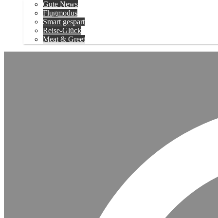
Gute News
Flugmodus
Smart gespart
Reise-Glück
Meat & Greet