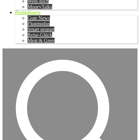
Wein doch
MoneyTalks
Promotionen
Gute News
Flugmodus
Smart gespart
Reise-Glück
Meat & Greet