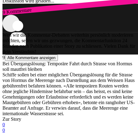
Diskussion wird geladen...
9 Kommentare
Zum Login
Weil wir die Kommentar-Debatten weiterhin persönlich moderieren
möchten, sehen wir uns gezwungen, die Kommentarfunktion 24
Stunden nach Publikation einer Story zu schliessen. Vielen Dank für
dein Verständnis!
9
Alle Kommentare anzeigen
Bei Übergangslösung: Temporäre Fahrt durch Strasse von Hormus
soll mautfrei bleiben
Schiffe sollen bei einer möglichen Übergangslösung für die Strasse
von Hormus die Meerenge nach Darstellung aus dem Weissen Haus
gebührenfrei befahren können. «Alle temporären Routen werden
ohne jegliche Hindernisse befahrbar sein – das heisst, es sind keine
Genehmigungen oder Erlaubnisse erforderlich und es werden keine
Mautgebühren oder Gebühren erhoben», betonte ein ranghoher US-
Beamter auf Anfrage. Er verwies darauf, dass die Meerenge eine
internationale Wasserstrasse sei.
Zur Story
0
0