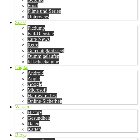
Food
Filme und Serien
Unterwegs
Spass
Picdump
Fail-Dienstag
Cute News
Retro
Gerechtigkeit siegt
Dumm gelaufen
Klischeekanone
Digital
Android
Apple
Google
Microsoft
Hardware-Test
Online-Sicherheit
Wissen
History
Gesundheit
Daten
Karten
Blogs