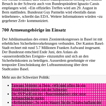
Besuch in der Schweiz auch von Bundespräsident Ignazio Cassis
empfangen wird. «Ein offizielles Treffen wird am 29. August in
Bern stattfinden. Bundesrat Guy Parmelin wird ebenfalls daran
teilnehmen», schreibt das EDA. Weitere Informationen würden «zu
gegebener Zeit» kommuniziert.
700 Armeeangehörige im Einsatz
Der Jubiläumsanlass des ersten Zionistenkongresses in Basel ist mit
erheblichen Sicherheitsvorkehrungen verbunden. Der Kanton Basel-
Stadt rechnet mit rund 5.7 Millionen Franken Aufwand insgesamt.
Der Bundesrat entschied Ende Juni, den Anlass als
«ausserordentliches Ereignis» einzustufen und sich an den
Sicherheitskosten zu beteiligen. Ausserdem genehmigte er eine
temporäre Einschränkung der Luftraumnutzung über dem
Stadtcasino Basel.
Mehr aus der Schweizer Politik:
Taiwans Vertreter in Bern: «Wir sind offen für ein
Handelsabkommen mit der Schweiz»
Die SVP will mit der «Bauerninitiative» eine neue
Anbauschlacht starten
«Reförmchen»: So wirbt Maurer für die Teilabschaffung der