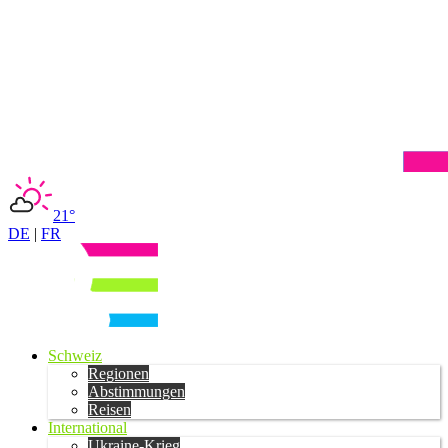
21°
DE
|
FR
Schweiz
Regionen
Abstimmungen
Reisen
International
Ukraine-Krieg