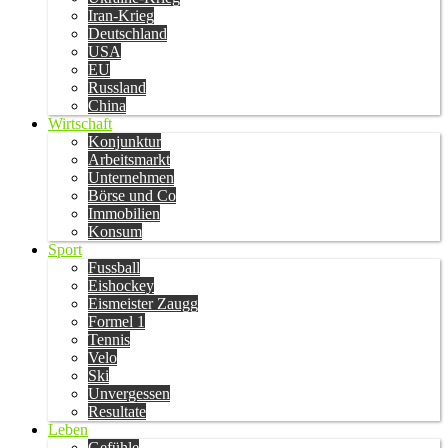
Iran-Krieg
Deutschland
USA
EU
Russland
China
Wirtschaft
Konjunktur
Arbeitsmarkt
Unternehmen
Börse und Co
Immobilien
Konsum
Sport
Fussball
Eishockey
Eismeister Zaugg
Formel 1
Tennis
Velo
Ski
Unvergessen
Resultate
Leben
Gefühle