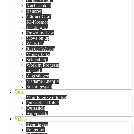
Emma Amour
Nachtschicht
Rauszeit
Gärtner Graf
KI-Kosmos
Loading …
Down by Law
Move on up
Watts On
Rat der Weisen
MoneyTalks
Sektenblog
Work in Progress
Top Job
Zugestiegen
Madame Energie
Smart gespart
Quiz
Mini-Kreuzworträtsel
Quizz den Huber
Quizzticle
Aufgedeckt
Videos
Reportagen
Fragenbot