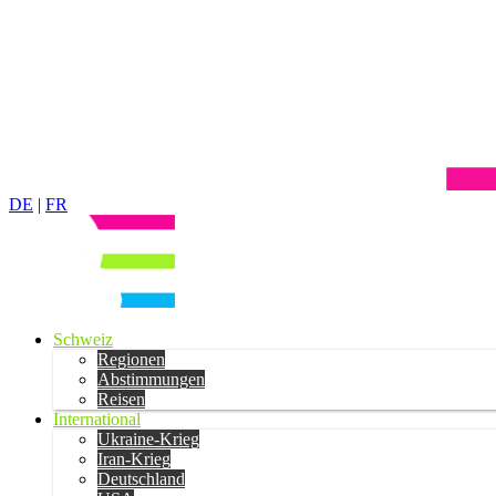
DE
|
FR
Schweiz
Regionen
Abstimmungen
Reisen
International
Ukraine-Krieg
Iran-Krieg
Deutschland