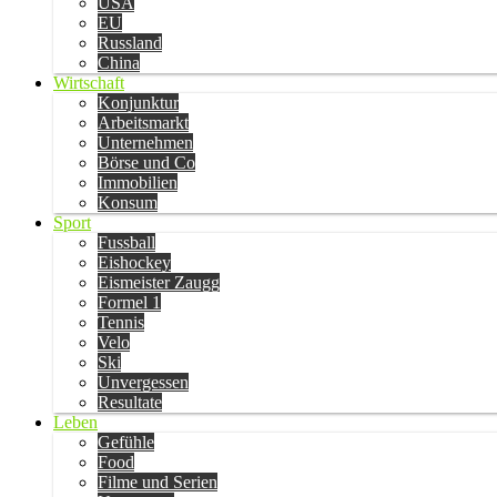
USA
EU
Russland
China
Wirtschaft
Konjunktur
Arbeitsmarkt
Unternehmen
Börse und Co
Immobilien
Konsum
Sport
Fussball
Eishockey
Eismeister Zaugg
Formel 1
Tennis
Velo
Ski
Unvergessen
Resultate
Leben
Gefühle
Food
Filme und Serien