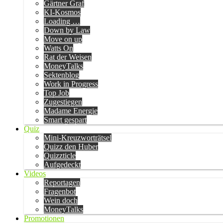
Gärtner Graf
KI-Kosmos
Loading …
Down by Law
Move on up
Watts On
Rat der Weisen
MoneyTalks
Sektenblog
Work in Progress
Top Job
Zugestiegen
Madame Energie
Smart gespart
Quiz
Mini-Kreuzworträtsel
Quizz den Huber
Quizzticle
Aufgedeckt
Videos
Reportagen
Fragenbot
Wein doch
MoneyTalks
Promotionen