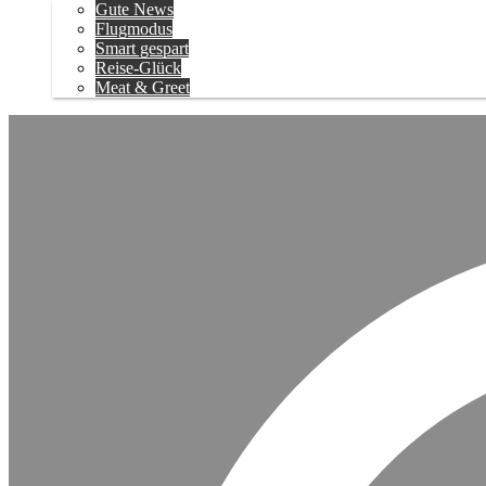
Gute News
Flugmodus
Smart gespart
Reise-Glück
Meat & Greet