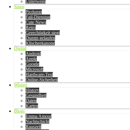
Unterwegs
Spass
Picdump
Fail-Dienstag
Cute News
Retro
Gerechtigkeit siegt
Dumm gelaufen
Klischeekanone
Digital
Android
Apple
Google
Microsoft
Hardware-Test
Online-Sicherheit
Wissen
History
Gesundheit
Daten
Karten
Blogs
Emma Amour
Nachtschicht
Rauszeit