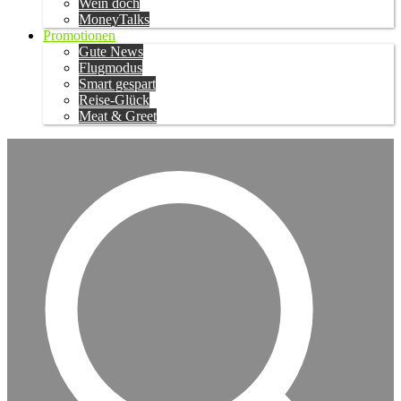
Wein doch
MoneyTalks
Promotionen
Gute News
Flugmodus
Smart gespart
Reise-Glück
Meat & Greet