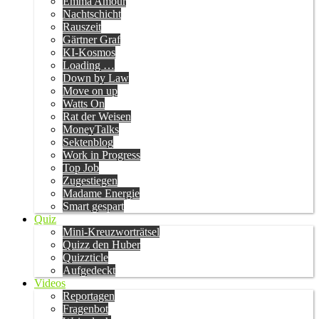
Emma Amour
Nachtschicht
Rauszeit
Gärtner Graf
KI-Kosmos
Loading …
Down by Law
Move on up
Watts On
Rat der Weisen
MoneyTalks
Sektenblog
Work in Progress
Top Job
Zugestiegen
Madame Energie
Smart gespart
Quiz
Mini-Kreuzworträtsel
Quizz den Huber
Quizzticle
Aufgedeckt
Videos
Reportagen
Fragenbot