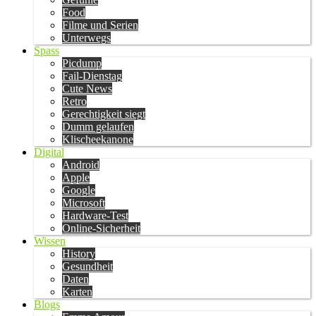
Food
Filme und Serien
Unterwegs
Spass
Picdump
Fail-Dienstag
Cute News
Retro
Gerechtigkeit siegt
Dumm gelaufen
Klischeekanone
Digital
Android
Apple
Google
Microsoft
Hardware-Test
Online-Sicherheit
Wissen
History
Gesundheit
Daten
Karten
Blogs