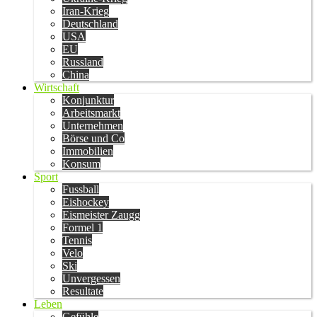
Iran-Krieg
Deutschland
USA
EU
Russland
China
Wirtschaft
Konjunktur
Arbeitsmarkt
Unternehmen
Börse und Co
Immobilien
Konsum
Sport
Fussball
Eishockey
Eismeister Zaugg
Formel 1
Tennis
Velo
Ski
Unvergessen
Resultate
Leben
Gefühle