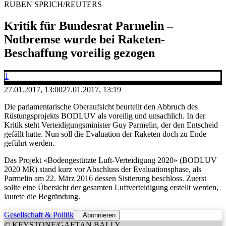
RUBEN SPRICH/REUTERS
Kritik für Bundesrat Parmelin –
Notbremse wurde bei Raketen-
Beschaffung voreilig gezogen
1
27.01.2017, 13:00
27.01.2017, 13:19
Die parlamentarische Oberaufsicht beurteilt den Abbruch des
Rüstungsprojekts BODLUV als voreilig und unsachlich. In der
Kritik steht Verteidigungsminister Guy Parmelin, der den Entscheid
gefällt hatte. Nun soll die Evaluation der Raketen doch zu Ende
geführt werden.
Das Projekt «Bodengestützte Luft-Verteidigung 2020» (BODLUV
2020 MR) stand kurz vor Abschluss der Evaluationsphase, als
Parmelin am 22. März 2016 dessen Sistierung beschloss. Zuerst
sollte eine Übersicht der gesamten Luftverteidigung erstellt werden,
lautete die Begründung.
Gesellschaft & Politik
Abonnieren
© KEYSTONE/GAETAN BALLY