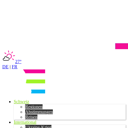
27°
DE
|
FR
Schweiz
Regionen
Abstimmungen
Reisen
International
Ukraine-Krieg