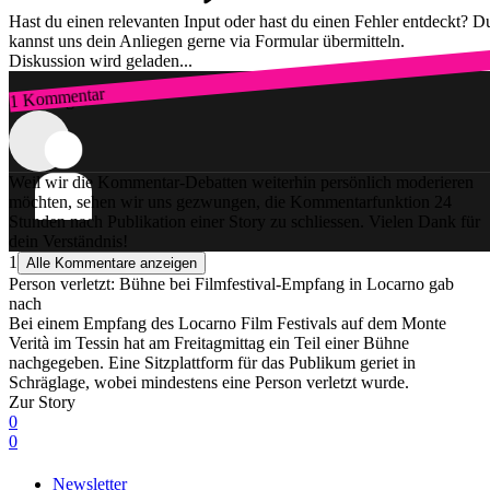
Hast du einen relevanten Input oder hast du einen Fehler entdeckt? D
kannst uns dein Anliegen gerne via Formular übermitteln.
Diskussion wird geladen...
1 Kommentar
Zum Login
Weil wir die Kommentar-Debatten weiterhin persönlich moderieren
möchten, sehen wir uns gezwungen, die Kommentarfunktion 24
Stunden nach Publikation einer Story zu schliessen. Vielen Dank für
dein Verständnis!
1
Alle Kommentare anzeigen
Person verletzt: Bühne bei Filmfestival-Empfang in Locarno gab
nach
Bei einem Empfang des Locarno Film Festivals auf dem Monte
Verità im Tessin hat am Freitagmittag ein Teil einer Bühne
nachgegeben. Eine Sitzplattform für das Publikum geriet in
Schräglage, wobei mindestens eine Person verletzt wurde.
Zur Story
0
0
Newsletter