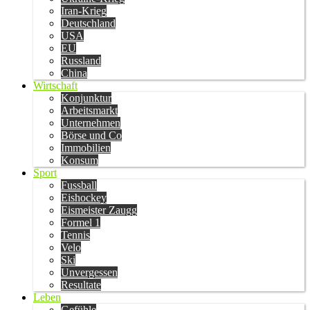
Iran-Krieg
Deutschland
USA
EU
Russland
China
Wirtschaft
Konjunktur
Arbeitsmarkt
Unternehmen
Börse und Co
Immobilien
Konsum
Sport
Fussball
Eishockey
Eismeister Zaugg
Formel 1
Tennis
Velo
Ski
Unvergessen
Resultate
Leben
Gefühle