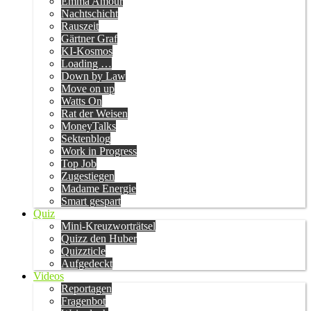
Emma Amour
Nachtschicht
Rauszeit
Gärtner Graf
KI-Kosmos
Loading …
Down by Law
Move on up
Watts On
Rat der Weisen
MoneyTalks
Sektenblog
Work in Progress
Top Job
Zugestiegen
Madame Energie
Smart gespart
Quiz
Mini-Kreuzworträtsel
Quizz den Huber
Quizzticle
Aufgedeckt
Videos
Reportagen
Fragenbot