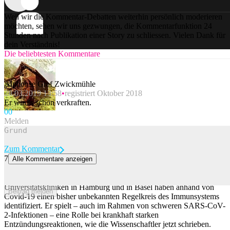
Weil wir die Kommentar-Debatten weiterhin persönlich moderieren
möchten, sehen wir uns gezwungen, die Kommentarfunktion 24
Stunden nach Publikation einer Story zu schliessen. Vielen Dank für
dein Verständnis!
Die beliebtesten Kommentare
Alphonse Graf Zwickmühle
28.03.2019 13:58
registriert Oktober 2018
Er wird's schon verkraften.
0
0
Melden
Zum Kommentar
7
Alle Kommentare anzeigen
Covid-Forschung: Treffer bei überschiessenden Entzündungen
Wissenschaftliche Arbeiten von Forschern an den
Universitätskliniken in Hamburg und in Basel haben anhand von
Beitrag melden
Covid-19 einen bisher unbekannten Regelkreis des Immunsystems
identifiziert. Er spielt – auch im Rahmen von schweren SARS-CoV-
2-Infektionen – eine Rolle bei krankhaft starken
Entzündungsreaktionen, wie die Wissenschaftler jetzt schrieben.