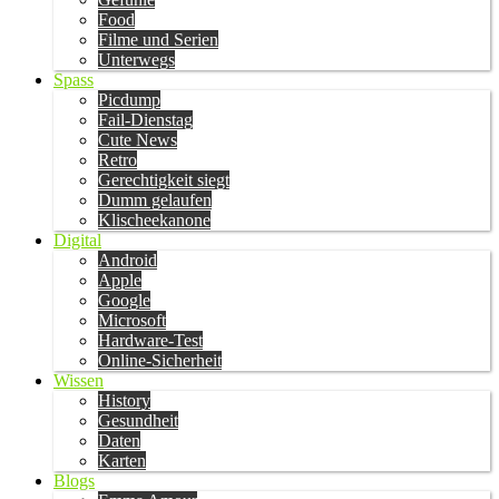
Food
Filme und Serien
Unterwegs
Spass
Picdump
Fail-Dienstag
Cute News
Retro
Gerechtigkeit siegt
Dumm gelaufen
Klischeekanone
Digital
Android
Apple
Google
Microsoft
Hardware-Test
Online-Sicherheit
Wissen
History
Gesundheit
Daten
Karten
Blogs