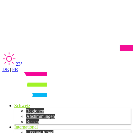
23°
DE
|
FR
Schweiz
Regionen
Abstimmungen
Reisen
International
Ukraine-Krieg