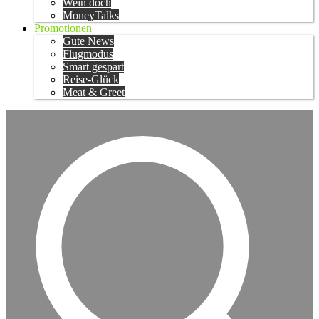
Wein doch
MoneyTalks
Promotionen
Gute News
Flugmodus
Smart gespart
Reise-Glück
Meat & Greet