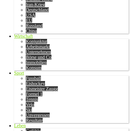
Iran-Krieg
Deutschland
USA
EU
Russland
China
Wirtschaft
Konjunktur
Arbeitsmarkt
Unternehmen
Börse und Co
Immobilien
Konsum
Sport
Fussball
Eishockey
Eismeister Zaugg
Formel 1
Tennis
Velo
Ski
Unvergessen
Resultate
Leben
Gefühle