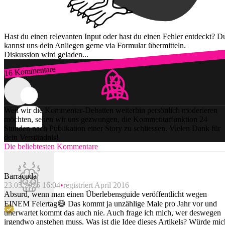
Hast du einen relevanten Input oder hast du einen Fehler entdeckt? D
kannst uns dein Anliegen gerne via Formular übermitteln.
Diskussion wird geladen...
16 Kommentare
Zum Login
Weil wir die Kommentar-Debatten weiterhin persönlich moderieren
möchten, sehen wir uns gezwungen, die Kommentarfunktion 24
Stunden nach Publikation einer Story zu schliessen. Vielen Dank für
dein Verständnis!
Die beliebtesten Kommentare
Barracuda
23.05.2026 16:04
registriert April 2016
Absurd, wenn man einen Überlebensguide veröffentlicht wegen
EINEM Feiertag😄 Das kommt ja unzählige Male pro Jahr vor und
unerwartet kommt das auch nie. Auch frage ich mich, wer deswegen
irgendwo anstehen muss. Was ist die Idee dieses Artikels? Würde mic