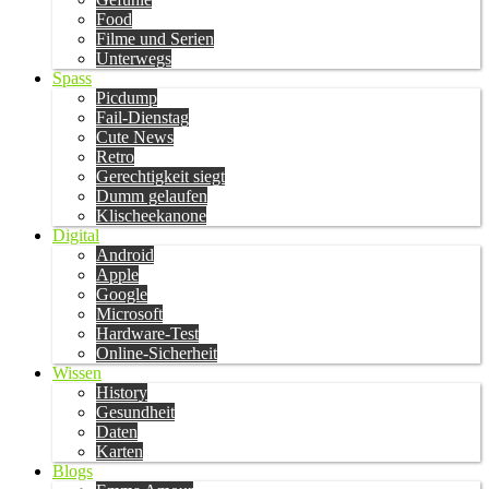
Food
Filme und Serien
Unterwegs
Spass
Picdump
Fail-Dienstag
Cute News
Retro
Gerechtigkeit siegt
Dumm gelaufen
Klischeekanone
Digital
Android
Apple
Google
Microsoft
Hardware-Test
Online-Sicherheit
Wissen
History
Gesundheit
Daten
Karten
Blogs