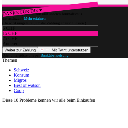
DANKE FÜR DIE ♥
Würdest du gerne watson und unseren Journalismus
unterstützen?
Mehr erfahren
(Du wirst umgeleitet, um die Zahlung abzuschliessen.)
5 CHF
15 CHF
25 CHF
Anderer
Weiter zur Zahlung
Mit Twint unterstützen
Oder unterstütze uns per
Banküberweisung
.
Themen
Schweiz
Konsum
Migros
Best of watson
Coop
Diese 10 Probleme kennen wir alle beim Einkaufen