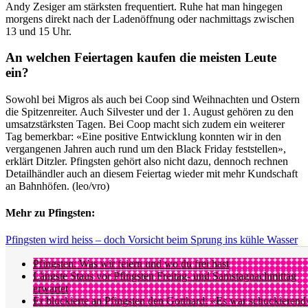
Andy Zesiger am stärksten frequentiert. Ruhe hat man hingegen
morgens direkt nach der Ladenöffnung oder nachmittags zwischen
13 und 15 Uhr.
An welchen Feiertagen kaufen die meisten Leute
ein?
Sowohl bei Migros als auch bei Coop sind Weihnachten und Ostern
die Spitzenreiter. Auch Silvester und der 1. August gehören zu den
umsatzstärksten Tagen. Bei Coop macht sich zudem ein weiterer
Tag bemerkbar: «Eine positive Entwicklung konnten wir in den
vergangenen Jahren auch rund um den Black Friday feststellen»,
erklärt Ditzler. Pfingsten gehört also nicht dazu, dennoch rechnen
Detailhändler auch an diesem Feiertag wieder mit mehr Kundschaft
an Bahnhöfen. (leo/vro)
Mehr zu Pfingsten:
Pfingsten wird heiss – doch Vorsicht beim Sprung ins kühle Wasser
Pfingsten: Was wir feiern und wo du frei hast
Längste Staus vor Pfingsten Freitag- und Samstagnachmittag
erwartet
Er blockierte an Pfingsten den Gotthard: «Es war schockierend