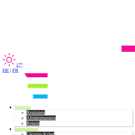
17°
DE
|
FR
Schweiz
Regionen
Abstimmungen
Reisen
International
Ukraine-Krieg