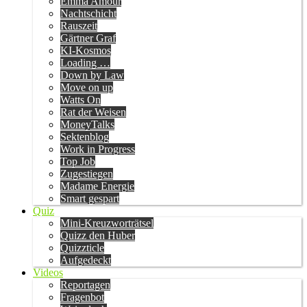
Emma Amour
Nachtschicht
Rauszeit
Gärtner Graf
KI-Kosmos
Loading …
Down by Law
Move on up
Watts On
Rat der Weisen
MoneyTalks
Sektenblog
Work in Progress
Top Job
Zugestiegen
Madame Energie
Smart gespart
Quiz
Mini-Kreuzworträtsel
Quizz den Huber
Quizzticle
Aufgedeckt
Videos
Reportagen
Fragenbot