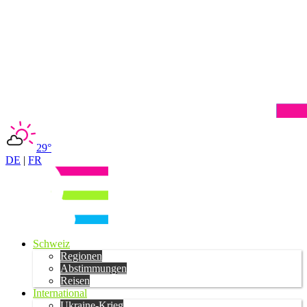
29°
DE
|
FR
Schweiz
Regionen
Abstimmungen
Reisen
International
Ukraine-Krieg