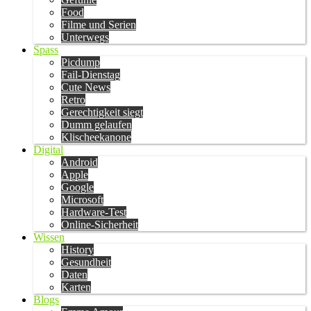
Food
Filme und Serien
Unterwegs
Spass
Picdump
Fail-Dienstag
Cute News
Retro
Gerechtigkeit siegt
Dumm gelaufen
Klischeekanone
Digital
Android
Apple
Google
Microsoft
Hardware-Test
Online-Sicherheit
Wissen
History
Gesundheit
Daten
Karten
Blogs