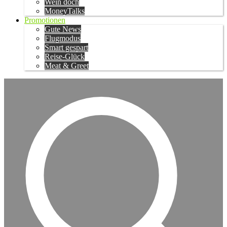
Wein doch
MoneyTalks
Promotionen
Gute News
Flugmodus
Smart gespart
Reise-Glück
Meat & Greet