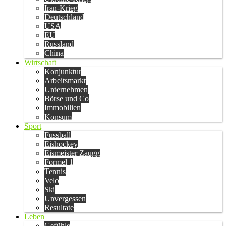
Iran-Krieg
Deutschland
USA
EU
Russland
China
Wirtschaft
Konjunktur
Arbeitsmarkt
Unternehmen
Börse und Co
Immobilien
Konsum
Sport
Fussball
Eishockey
Eismeister Zaugg
Formel 1
Tennis
Velo
Ski
Unvergessen
Resultate
Leben
Gefühle