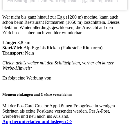
Ein Beitrag geteilt von Pfadi Regulastein (@pfadi.regulastein)
am
J
Wer nicht bis ganz hinauf zur Egg (1200 m) möchte, kann auch
schon beim Restaurant Rittmarren (1050 m) losschlitteln. Dieses
bleibt im Winter allerdings geschlossen, die Aussicht auf den
Zürichsee ist aber auch von hier wunderbar.
Länge:
3,8 km
Start/Ziel:
Alp Egg bis Ricken (Haltestelle Ritmarren)
Transport:
Nein​
Gleich geht's weiter mit den Schlittelpisten, vorher ein kurzer
Werbe-Hinweis:
Es folgt eine Werbung von:
Moment einfangen und Grüsse verschicken
Mit der PostCard Creator App können Fotogrüsse in wenigen
Schritten als echte Postkarte versendet werden. Per A-Post,
werbefrei und neu auch ins Ausland.
App herunterladen und loslegen >>