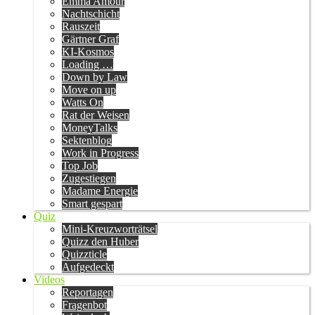
Emma Amour
Nachtschicht
Rauszeit
Gärtner Graf
KI-Kosmos
Loading …
Down by Law
Move on up
Watts On
Rat der Weisen
MoneyTalks
Sektenblog
Work in Progress
Top Job
Zugestiegen
Madame Energie
Smart gespart
Quiz
Mini-Kreuzworträtsel
Quizz den Huber
Quizzticle
Aufgedeckt
Videos
Reportagen
Fragenbot