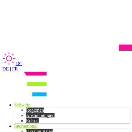
18°
DE
|
FR
Schweiz
Regionen
Abstimmungen
Reisen
International
Ukraine-Krieg