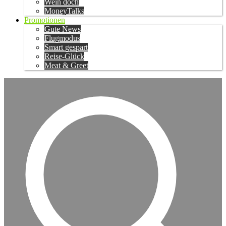
Wein doch
MoneyTalks
Promotionen
Gute News
Flugmodus
Smart gespart
Reise-Glück
Meat & Greet