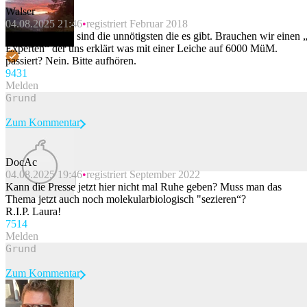
Walser
04.08.2025 21:46
registriert Februar 2018
Solche Beiträge sind die unnötigsten die es gibt. Brauchen wir einen 
Experten“ der uns erklärt was mit einer Leiche auf 6000 MüM.
passiert? Nein. Bitte aufhören.
94
31
Melden
Zum Kommentar
DocAc
04.08.2025 19:46
registriert September 2022
Beitrag melden
Kann die Presse jetzt hier nicht mal Ruhe geben? Muss man das
Thema jetzt auch noch molekularbiologisch "sezieren“?
R.I.P. Laura!
75
14
Melden
Zum Kommentar