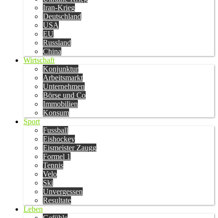
Iran-Krieg
Deutschland
USA
EU
Russland
China
Wirtschaft
Konjunktur
Arbeitsmarkt
Unternehmen
Börse und Co
Immobilien
Konsum
Sport
Fussball
Eishockey
Eismeister Zaugg
Formel 1
Tennis
Velo
Ski
Unvergessen
Resultate
Leben
Gefühle