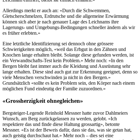
Allerdings merkt er auch an: «Durch die Schwemmen,
Gletscherschmelzen, Erdrutsche und die allgemeine Erwärmung
können sich aber je nach genauer Lage des Leichnams ihre
Lagerungs- und Umgebungs-Bedingungen schneller ändern als wir
es früher erlebten.»
Eine letztliche Identifizierung sei dennoch ohne grössere
Schwierigkeiten möglich, «weil das Erbgut in den Zähnen und
Knochen lange erhalten bleibt. Solange diese gefunden werden, ist
ein Verwandtschafts-Test kein Problem.» Mehr noch: «In den
Bergen bleibt fast immer auch die Kleidung und Ausrüstung sehr
lange erhalten. Diese sind auch gut zur Erkennung geeignet, denn so
viele Menschen verschwinden ja nicht in den Bergen.»
Grundsätzlich «sollte es kein Problem sein, den Körper nach einem
möglichen Fund eindeutig der Familie zuzuordnen.»
«Grossherzigkeit ohnegleichen»
Bergsteiger-Legende Reinhold Messner hatte zuvor Dahlmeiers
Wunsch, am Berg zurückgelassen zu werden, gelobt. «Ich
respektiere das und finde diese Haltung grossartig», betonte
Messner. «Es ist der Beweis dafür, dass sie das, was sie getan hat,
auch geistig durchschaut hat.» Mehr noch – dies sei eine