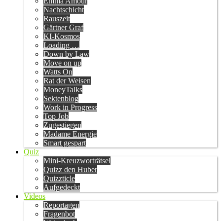
Emma Amour
Nachtschicht
Rauszeit
Gärtner Graf
KI-Kosmos
Loading …
Down by Law
Move on up
Watts On
Rat der Weisen
MoneyTalks
Sektenblog
Work in Progress
Top Job
Zugestiegen
Madame Energie
Smart gespart
Quiz
Mini-Kreuzworträtsel
Quizz den Huber
Quizzticle
Aufgedeckt
Videos
Reportagen
Fragenbot