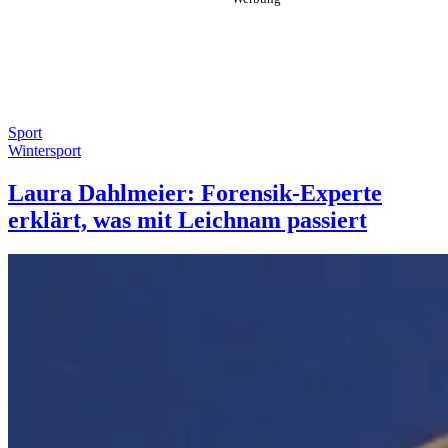
Sport
Wintersport
Laura Dahlmeier: Forensik-Experte
erklärt, was mit Leichnam passiert