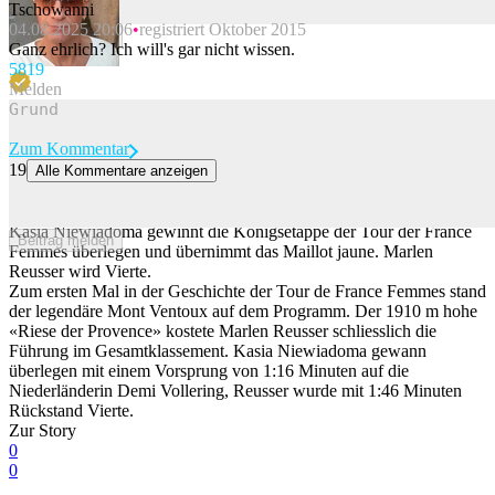
Tschowanni
04.08.2025 20:06
registriert Oktober 2015
Beitrag melden
Ganz ehrlich? Ich will's gar nicht wissen.
58
19
Melden
Zum Kommentar
19
Alle Kommentare anzeigen
Reusser verliert Gelbes Trikot am Mont Ventoux: «Ich bin sehr
traurig»
Kasia Niewiadoma gewinnt die Königsetappe der Tour der France
Beitrag melden
Femmes überlegen und übernimmt das Maillot jaune. Marlen
Reusser wird Vierte.
Zum ersten Mal in der Geschichte der Tour de France Femmes stand
der legendäre Mont Ventoux auf dem Programm. Der 1910 m hohe
«Riese der Provence» kostete Marlen Reusser schliesslich die
Führung im Gesamtklassement. Kasia Niewiadoma gewann
überlegen mit einem Vorsprung von 1:16 Minuten auf die
Niederländerin Demi Vollering, Reusser wurde mit 1:46 Minuten
Rückstand Vierte.
Zur Story
0
0