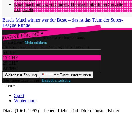
Knall nach nur zwei Runden: Thomas Häberli bei Servette
freigestellt
Basels Matchwinner war der Beste – das ist das Team der Super-
League-Runde
DANKE FÜR DIE ♥
Würdest du gerne watson und unseren Journalismus
unterstützen?
Mehr erfahren
(Du wirst umgeleitet, um die Zahlung abzuschliessen.)
5 CHF
15 CHF
25 CHF
Anderer
Weiter zur Zahlung
Mit Twint unterstützen
Oder unterstütze uns per
Banküberweisung
.
Themen
Sport
Wintersport
Diana (1961–1997) – Leben, Liebe, Tod: Die schönsten Bilder