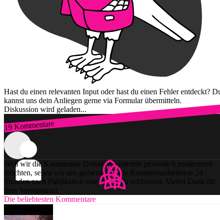
Hast du einen relevanten Input oder hast du einen Fehler entdeckt? D
kannst uns dein Anliegen gerne via Formular übermitteln.
Diskussion wird geladen...
19 Kommentare
Zum Login
Weil wir die Kommentar-Debatten weiterhin persönlich moderieren
möchten, sehen wir uns gezwungen, die Kommentarfunktion 24
Stunden nach Publikation einer Story zu schliessen. Vielen Dank für
dein Verständnis!
Die beliebtesten Kommentare