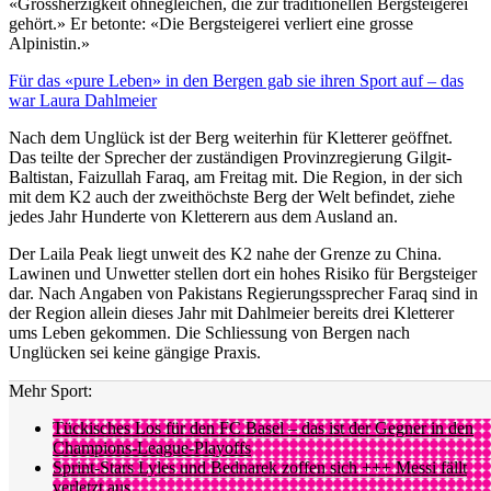
«Grossherzigkeit ohnegleichen, die zur traditionellen Bergsteigerei
gehört.» Er betonte: «Die Bergsteigerei verliert eine grosse
Alpinistin.»
Für das «pure Leben» in den Bergen gab sie ihren Sport auf – das
war Laura Dahlmeier
Nach dem Unglück ist der Berg weiterhin für Kletterer geöffnet.
Das teilte der Sprecher der zuständigen Provinzregierung Gilgit-
Baltistan, Faizullah Faraq, am Freitag mit. Die Region, in der sich
mit dem K2 auch der zweithöchste Berg der Welt befindet, ziehe
jedes Jahr Hunderte von Kletterern aus dem Ausland an.
Der Laila Peak liegt unweit des K2 nahe der Grenze zu China.
Lawinen und Unwetter stellen dort ein hohes Risiko für Bergsteiger
dar. Nach Angaben von Pakistans Regierungssprecher Faraq sind in
der Region allein dieses Jahr mit Dahlmeier bereits drei Kletterer
ums Leben gekommen. Die Schliessung von Bergen nach
Unglücken sei keine gängige Praxis.
Mehr Sport:
Tückisches Los für den FC Basel – das ist der Gegner in den
Champions-League-Playoffs
Sprint-Stars Lyles und Bednarek zoffen sich +++ Messi fällt
verletzt aus