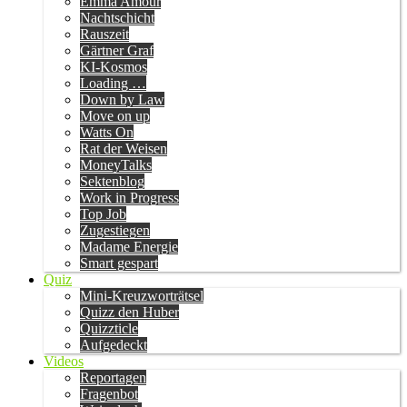
Emma Amour
Nachtschicht
Rauszeit
Gärtner Graf
KI-Kosmos
Loading …
Down by Law
Move on up
Watts On
Rat der Weisen
MoneyTalks
Sektenblog
Work in Progress
Top Job
Zugestiegen
Madame Energie
Smart gespart
Quiz
Mini-Kreuzworträtsel
Quizz den Huber
Quizzticle
Aufgedeckt
Videos
Reportagen
Fragenbot