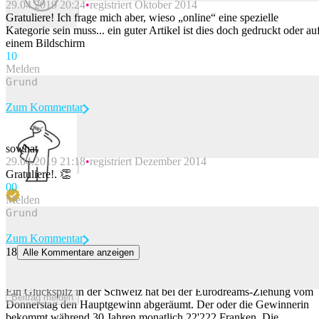
29.04.2019 20:24
registriert Oktober 2014
Beitrag melden
Gratuliere! Ich frage mich aber, wieso „online“ eine spezielle
Kategorie sein muss... ein guter Artikel ist dies doch gedruckt oder au
einem Bildschirm
1
0
Melden
Zum Kommentar
sowhat
29.04.2019 21:18
registriert Dezember 2014
Beitrag melden
Gratuliere!. 👏
0
0
Melden
Zum Kommentar
18
Alle Kommentare anzeigen
Eine Person in der Schweiz erhält die nächsten 30 Jahre 22'222
Franken pro Monat
Ein Glückspilz in der Schweiz hat bei der Eurodreams-Ziehung vom
Beitrag melden
Donnerstag den Hauptgewinn abgeräumt. Der oder die Gewinnerin
bekommt während 30 Jahren monatlich 22'222 Franken. Die