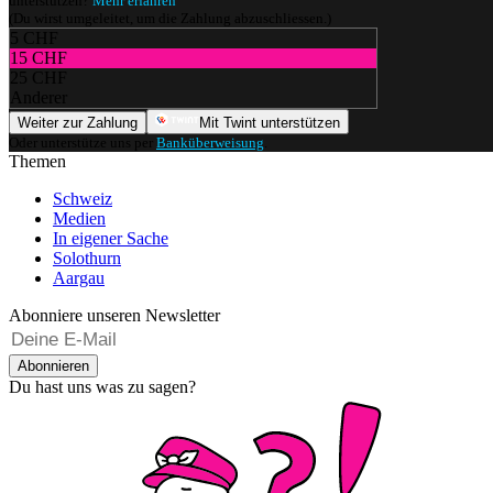
unterstützen?
Mehr erfahren
(Du wirst umgeleitet, um die Zahlung abzuschliessen.)
5 CHF
15 CHF
25 CHF
Anderer
Weiter zur Zahlung
Mit Twint unterstützen
Oder unterstütze uns per
Banküberweisung
.
Themen
Schweiz
Medien
In eigener Sache
Solothurn
Aargau
Abonniere unseren Newsletter
Abonnieren
Du hast uns was zu sagen?