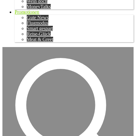
Wein doch
MoneyTalks
Promotionen
Gute News
Flugmodus
Smart gespart
Reise-Glück
Meat & Greet