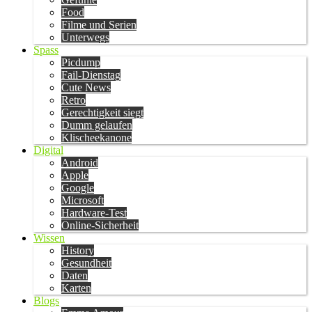
Food
Filme und Serien
Unterwegs
Spass
Picdump
Fail-Dienstag
Cute News
Retro
Gerechtigkeit siegt
Dumm gelaufen
Klischeekanone
Digital
Android
Apple
Google
Microsoft
Hardware-Test
Online-Sicherheit
Wissen
History
Gesundheit
Daten
Karten
Blogs