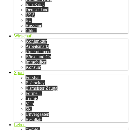
Iran-Krieg
Deutschland
USA
EU
Russland
China
Wirtschaft
Konjunktur
Arbeitsmarkt
Unternehmen
Börse und Co
Immobilien
Konsum
Sport
Fussball
Eishockey
Eismeister Zaugg
Formel 1
Tennis
Velo
Ski
Unvergessen
Resultate
Leben
Gefühle