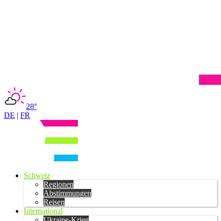
28°
DE
|
FR
Schweiz
Regionen
Abstimmungen
Reisen
International
Ukraine-Krieg