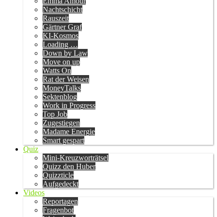
Emma Amour
Nachtschicht
Rauszeit
Gärtner Graf
KI-Kosmos
Loading …
Down by Law
Move on up
Watts On
Rat der Weisen
MoneyTalks
Sektenblog
Work in Progress
Top Job
Zugestiegen
Madame Energie
Smart gespart
Quiz
Mini-Kreuzworträtsel
Quizz den Huber
Quizzticle
Aufgedeckt
Videos
Reportagen
Fragenbot