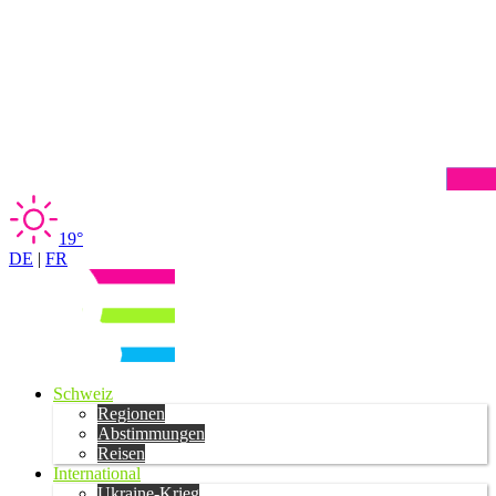
19°
DE
|
FR
Schweiz
Regionen
Abstimmungen
Reisen
International
Ukraine-Krieg