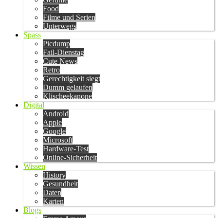
Food
Filme und Serien
Unterwegs
Spass
Picdump
Fail-Dienstag
Cute News
Retro
Gerechtigkeit siegt
Dumm gelaufen
Klischeekanone
Digital
Android
Apple
Google
Microsoft
Hardware-Test
Online-Sicherheit
Wissen
History
Gesundheit
Daten
Karten
Blogs