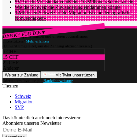
SVP reicht Volksinitiative «Keine 10-Millionen-Schweiz» ein
Wie die Schweiz die Zuwanderung eindämmen könnte
9-Millionen-Schweiz: «Die Migration ist eine demografische
Notwendigkeit»
DANKE FÜR DIE ♥
Würdest du gerne watson und unseren Journalismus
unterstützen?
Mehr erfahren
(Du wirst umgeleitet, um die Zahlung abzuschliessen.)
5 CHF
15 CHF
25 CHF
Anderer
Weiter zur Zahlung
Mit Twint unterstützen
Oder unterstütze uns per
Banküberweisung
.
Themen
Schweiz
Migration
SVP
Das könnte dich auch noch interessieren:
Abonniere unseren Newsletter