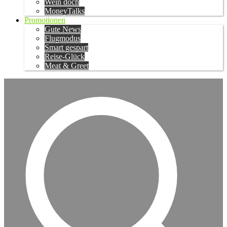
Wein doch
MoneyTalks
Promotionen
Gute News
Flugmodus
Smart gespart
Reise-Glück
Meat & Greet