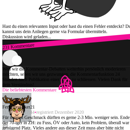
Hast du einen relevanten Input oder hast du einen Fehler entdeckt? D
kannst uns dein Anliegen gerne via Formular übermitteln.
Diskussion wird geladen...
231 Kommentare
Zum Login
Weil wir die Kommentar-Debatten weiterhin persönlich moderieren
möchten, sehen wir uns gezwungen, die Kommentarfunktion 24
Stunden nach Publikation einer Story zu schliessen. Vielen Dank für
dein Verständnis!
Die beliebtesten Kommentare
Ferienpraktiker21
11.04.2024 17:44
registriert Dezember 2020
Für meinen Geschmack dürften es gerne 2-3 Mio. weniger sein. Ende
der 70-iger in ZH: zu Fuss, ÖV oder Auto, kein Problem, überall war
genügend Platz. Vieles andere aus dieser Zeit muss aber bitte nicht