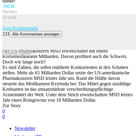
danke!
390
38
Melden
Zum Kommentar
231
Alle Kommentare anzeigen
Neuer Steuerchampion: Das ist die wichtigste Firma der Schweiz,
die kaum jemand kennt
Der US-Pharmakonzern MSD erwirtschaftet mit einem
Beitrag melden
Krebsmedikament Milliarden. Davon profitiert auch die Schweiz.
Doch wie lange noch?
Es sind Zahlen, die selbst etablierte Konkurrenten in den Schatten
stellen. Mehr als 65 Milliarden Dollar setzte der US-amerikanische
Pharmakonzern MSD letztes Jahr um. Rund die Hälfte davon
steuerte das Medikament Keytruda bei. Das Mittel gegen unzählige
Krebsarten ist das umsatzstärkste verschreibungspflichtige
Arzneimittel der Welt. Unter dem Strich erwirtschaftete MSD letztes
Jahr einen Reingewinn von 18 Milliarden Dollar.
Zur Story
0
0
Newsletter