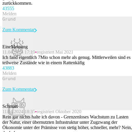
zurückkommen.
435
55
Melden
Zum Kommentar
EineMeinung
11.04.2024 17:19
registriert Mai 2021
Beitrag melden
Ich fand eigentlich 7Mio schon mehr als genug. Mittlerweilen sind es
teilweise Zustände wie in einem Rattenkäfig
438
83
Melden
Zum Kommentar
Schmart
11.04.2024 18:35
registriert Oktober 2020
Beitrag melden
Rein gar nichts halte ich davon - Grenzenloses Wachstum zu Lasten
der Natur, einer übernutzten Infrastruktur unter Zugzwang der
Ökonomie unter der Prämisse von stetig höher, schneller, mehr? Nein,