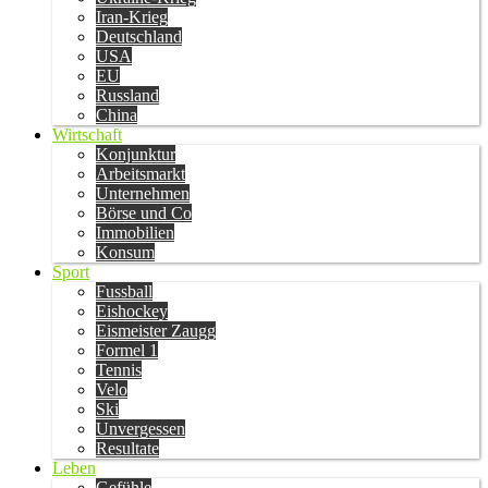
Iran-Krieg
Deutschland
USA
EU
Russland
China
Wirtschaft
Konjunktur
Arbeitsmarkt
Unternehmen
Börse und Co
Immobilien
Konsum
Sport
Fussball
Eishockey
Eismeister Zaugg
Formel 1
Tennis
Velo
Ski
Unvergessen
Resultate
Leben
Gefühle