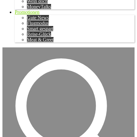
Wein doch
MoneyTalks
Promotionen
Gute News
Flugmodus
Smart gespart
Reise-Glück
Meat & Greet