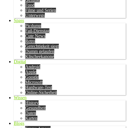
Food
Filme und Serien
Unterwegs
Spass
Picdump
Fail-Dienstag
Cute News
Retro
Gerechtigkeit siegt
Dumm gelaufen
Klischeekanone
Digital
Android
Apple
Google
Microsoft
Hardware-Test
Online-Sicherheit
Wissen
History
Gesundheit
Daten
Karten
Blogs