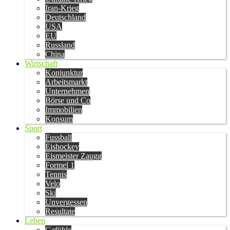
Iran-Krieg
Deutschland
USA
EU
Russland
China
Wirtschaft
Konjunktur
Arbeitsmarkt
Unternehmen
Börse und Co
Immobilien
Konsum
Sport
Fussball
Eishockey
Eismeister Zaugg
Formel 1
Tennis
Velo
Ski
Unvergessen
Resultate
Leben
Gefühle