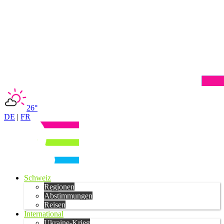
26°
DE
|
FR
Schweiz
Regionen
Abstimmungen
Reisen
International
Ukraine-Krieg