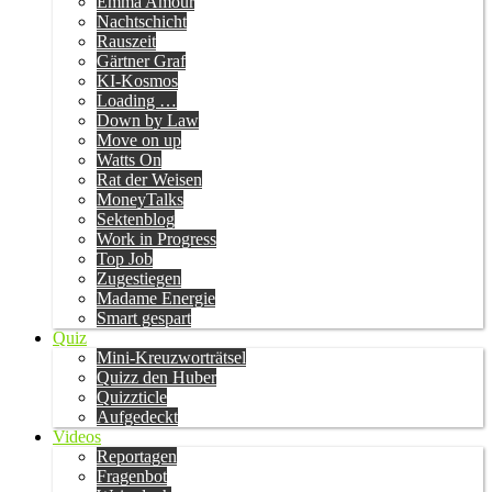
Emma Amour
Nachtschicht
Rauszeit
Gärtner Graf
KI-Kosmos
Loading …
Down by Law
Move on up
Watts On
Rat der Weisen
MoneyTalks
Sektenblog
Work in Progress
Top Job
Zugestiegen
Madame Energie
Smart gespart
Quiz
Mini-Kreuzworträtsel
Quizz den Huber
Quizzticle
Aufgedeckt
Videos
Reportagen
Fragenbot