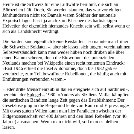
Heute ist die Schweiz für eine Luftwaffe berühmt, die sich an
Bürozeiten hält. Doch, Sie werden staunen, das war vor einigen
Jahrhunderten nicht so: Damals waren Söldner der nationale
Exportschlager. Passt ja auch zum Klischee des hartnäckigen
Helvetier, der eigentlich niemandes Knecht sein will, selbst wenn er
sich als Landsknecht verdingt.
Die Sarden sind eigentlich keine Reisläufer – so nannte man früher
die Schweizer Soldaten –, aber sie lassen sich ungern vereinnahmen.
Selbstverständlich kann man weder hüben noch drüben alle über
einen Kamm scheren, doch die Einwohner des potenziellen
Neulands machen bei
Wikipedia
einen recht renitenten Eindruck:
«Erst 1946 erhielt die Insel Autonomie, doch bis 1982 gab es
vereinzelte, zum Teil bewaffnete Rebellionen, die häufig auch mit
Entführungen verbunden waren.»
«Jeder dritte Menschenraub in Italien ereignete sich auf Sardinien»,
berichtet der
Spiegel
– 1980. «Anders als Siziliens Mafia, kämpften
die sardischen Banditen lange Zeit gegen das Establishment: Der
Gesetzlose ging in die Berge und lebte von Raub und Erpressung.»
Mit etwas gutem Willen kann man hier Parallelen zwischen der
Eidgenossenschaft vor 400 Jahren und den Insel-Rebellen (vor 40
Jahren) ausmachen. Wenn man nicht will, soll man es bleiben
lassen.