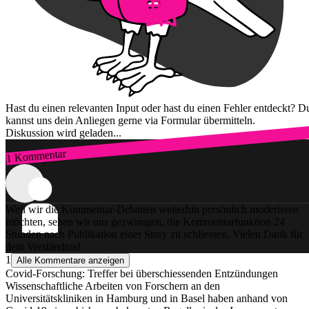
Hast du einen relevanten Input oder hast du einen Fehler entdeckt? D
kannst uns dein Anliegen gerne via Formular übermitteln.
Diskussion wird geladen...
1 Kommentar
Zum Login
Weil wir die Kommentar-Debatten weiterhin persönlich moderieren
möchten, sehen wir uns gezwungen, die Kommentarfunktion 24
Stunden nach Publikation einer Story zu schliessen. Vielen Dank für
dein Verständnis!
1
Alle Kommentare anzeigen
Covid-Forschung: Treffer bei überschiessenden Entzündungen
Wissenschaftliche Arbeiten von Forschern an den
Universitätskliniken in Hamburg und in Basel haben anhand von