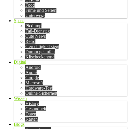
Food
Filme und Serien
Unterwegs
Spass
Picdump
Fail-Dienstag
Cute News
Retro
Gerechtigkeit siegt
Dumm gelaufen
Klischeekanone
Digital
Android
Apple
Google
Microsoft
Hardware-Test
Online-Sicherheit
Wissen
History
Gesundheit
Daten
Karten
Blogs