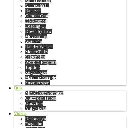
Emma Amour
Nachtschicht
Rauszeit
Gärtner Graf
KI-Kosmos
Loading …
Down by Law
Move on up
Watts On
Rat der Weisen
MoneyTalks
Sektenblog
Work in Progress
Top Job
Zugestiegen
Madame Energie
Smart gespart
Quiz
Mini-Kreuzworträtsel
Quizz den Huber
Quizzticle
Aufgedeckt
Videos
Reportagen
Fragenbot