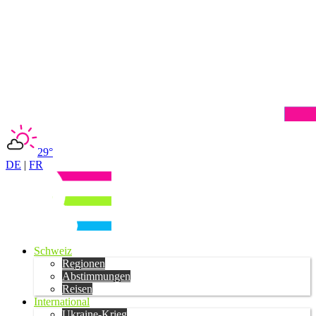
29°
DE
|
FR
Schweiz
Regionen
Abstimmungen
Reisen
International
Ukraine-Krieg