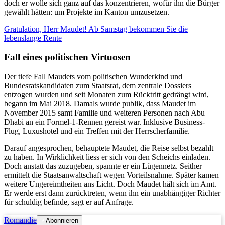
doch er wolle sich ganz auf das konzentrieren, wofür ihn die Bürger
gewählt hätten: um Projekte im Kanton umzusetzen.
Gratulation, Herr Maudet! Ab Samstag bekommen Sie die
lebenslange Rente
Fall eines politischen Virtuosen
Der tiefe Fall Maudets vom politischen Wunderkind und
Bundesratskandidaten zum Staatsrat, dem zentrale Dossiers
entzogen wurden und seit Monaten zum Rücktritt gedrängt wird,
begann im Mai 2018. Damals wurde publik, dass Maudet im
November 2015 samt Familie und weiteren Personen nach Abu
Dhabi an ein Formel-1-Rennen gereist war. Inklusive Business-
Flug, Luxushotel und ein Treffen mit der Herrscherfamilie.
Darauf angesprochen, behauptete Maudet, die Reise selbst bezahlt
zu haben. In Wirklichkeit liess er sich von den Scheichs einladen.
Doch anstatt das zuzugeben, spannte er ein Lügennetz. Seither
ermittelt die Staatsanwaltschaft wegen Vorteilsnahme. Später kamen
weitere Ungereimtheiten ans Licht. Doch Maudet hält sich im Amt.
Er werde erst dann zurücktreten, wenn ihn ein unabhängiger Richter
für schuldig befinde, sagt er auf Anfrage.
Romandie
Abonnieren