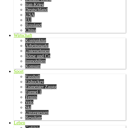
Iran-Krieg
Deutschland
USA
EU
Russland
China
Wirtschaft
Konjunktur
Arbeitsmarkt
Unternehmen
Börse und Co
Immobilien
Konsum
Sport
Fussball
Eishockey
Eismeister Zaugg
Formel 1
Tennis
Velo
Ski
Unvergessen
Resultate
Leben
Gefühle