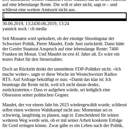
auf eine lebenslange Rente. Die will er aber nicht, sagt er – und
schliesst eine weitere Amtszeit nicht aus.
1
30.06.2019, 13:24
30.06.2019, 13:24
yannick nock / ch media
Seit Monaten wird spekuliert, ob der einstige Shootingstar der
Schweizer Politik, Pierre Maudet, Ende Juni zurücktritt. Dann hätte
der Genfer Staatsrat Anspruch auf eine lebenslange Rente: 7400
Franken im Monat. Und Maudet ist erst 41 Jahre alt. Es wäre ein
teures Paket für den Steuerzahler.
Doch an Rücktritt denkt der umstrittene FDP-Politiker nicht. «Ich
mache weiter», sagte er diese Woche im Westschweizer Radios
RTS. Auf Anfrage bekräftigt er nun: «Damit das klar ist: Ich
beantrage die Rente nicht, weil ich nicht daran denke,
zurückzutreten.» Dass er aufgeben würde, sei lediglich eine
Obsession seiner politischen Gegner.
Maudet, der vor einem Jahr bis 2023 wiedergewählt wurde, schliesst
selbst einen weiteren Wahlkampf nicht aus: Momentan sei es
schwierig, langfristig zu planen, sagt er. Entscheidend für seinen
weiteren Weg werde sein, ob er mit seiner Arbeit konkrete Erfolge
für Genf erringen könne. Zwar gäbe es ein Leben nach der Politik,