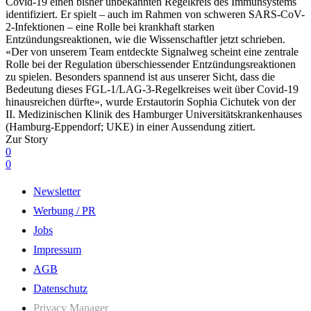
Covid-19 einen bisher unbekannten Regelkreis des Immunsystems
identifiziert. Er spielt – auch im Rahmen von schweren SARS-CoV-
2-Infektionen – eine Rolle bei krankhaft starken
Entzündungsreaktionen, wie die Wissenschaftler jetzt schrieben.
«Der von unserem Team entdeckte Signalweg scheint eine zentrale
Rolle bei der Regulation überschiessender Entzündungsreaktionen
zu spielen. Besonders spannend ist aus unserer Sicht, dass die
Bedeutung dieses FGL-1/LAG-3-Regelkreises weit über Covid-19
hinausreichen dürfte», wurde Erstautorin Sophia Cichutek von der
II. Medizinischen Klinik des Hamburger Universitätskrankenhauses
(Hamburg-Eppendorf; UKE) in einer Aussendung zitiert.
Zur Story
0
0
Newsletter
Werbung / PR
Jobs
Impressum
AGB
Datenschutz
Privacy Manager