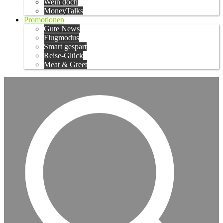
Wein doch
MoneyTalks
Promotionen
Gute News
Flugmodus
Smart gespart
Reise-Glück
Meat & Greet