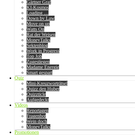
Gärtner Graf
KI-Kosmos
Loading …
Down by Law
Move on up
Watts On
Rat der Weisen
MoneyTalks
Sektenblog
Work in Progress
Top Job
Zugestiegen
Madame Energie
Smart gespart
Quiz
Mini-Kreuzworträtsel
Quizz den Huber
Quizzticle
Aufgedeckt
Videos
Reportagen
Fragenbot
Wein doch
MoneyTalks
Promotionen