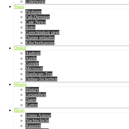
Unterwegs
Spass
Picdump
Fail-Dienstag
Cute News
Retro
Gerechtigkeit siegt
Dumm gelaufen
Klischeekanone
Digital
Android
Apple
Google
Microsoft
Hardware-Test
Online-Sicherheit
Wissen
History
Gesundheit
Daten
Karten
Blogs
Emma Amour
Nachtschicht
Rauszeit