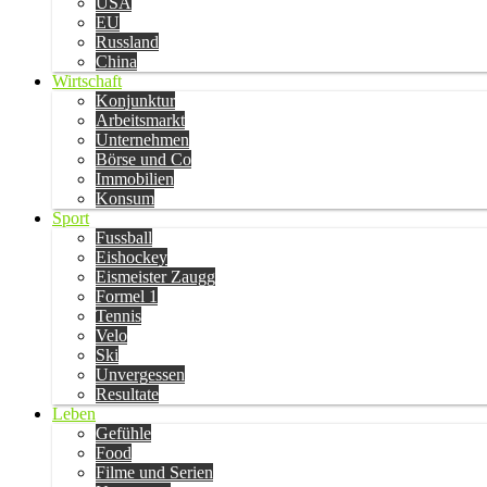
USA
EU
Russland
China
Wirtschaft
Konjunktur
Arbeitsmarkt
Unternehmen
Börse und Co
Immobilien
Konsum
Sport
Fussball
Eishockey
Eismeister Zaugg
Formel 1
Tennis
Velo
Ski
Unvergessen
Resultate
Leben
Gefühle
Food
Filme und Serien