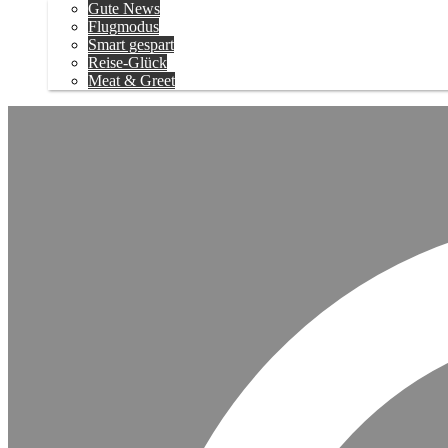
Gute News
Flugmodus
Smart gespart
Reise-Glück
Meat & Greet