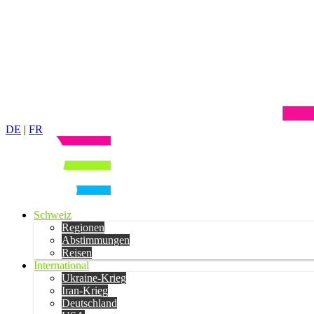
DE
|
FR
Schweiz
Regionen
Abstimmungen
Reisen
International
Ukraine-Krieg
Iran-Krieg
Deutschland