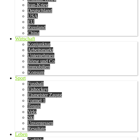
Iran-Krieg
Deutschland
USA
EU
Russland
China
Wirtschaft
Konjunktur
Arbeitsmarkt
Unternehmen
Börse und Co
Immobilien
Konsum
Sport
Fussball
Eishockey
Eismeister Zaugg
Formel 1
Tennis
Velo
Ski
Unvergessen
Resultate
Leben
Gefühle