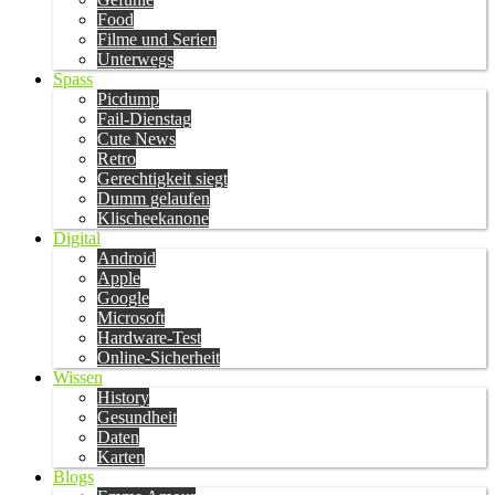
Food
Filme und Serien
Unterwegs
Spass
Picdump
Fail-Dienstag
Cute News
Retro
Gerechtigkeit siegt
Dumm gelaufen
Klischeekanone
Digital
Android
Apple
Google
Microsoft
Hardware-Test
Online-Sicherheit
Wissen
History
Gesundheit
Daten
Karten
Blogs