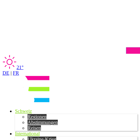
21°
DE
|
FR
Schweiz
Regionen
Abstimmungen
Reisen
International
Ukraine-Krieg