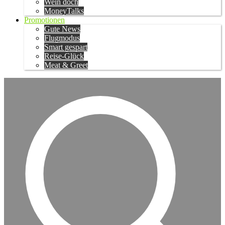
Wein doch
MoneyTalks
Promotionen
Gute News
Flugmodus
Smart gespart
Reise-Glück
Meat & Greet