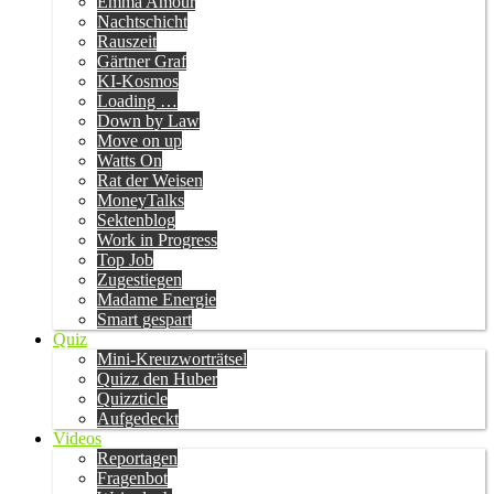
Emma Amour
Nachtschicht
Rauszeit
Gärtner Graf
KI-Kosmos
Loading …
Down by Law
Move on up
Watts On
Rat der Weisen
MoneyTalks
Sektenblog
Work in Progress
Top Job
Zugestiegen
Madame Energie
Smart gespart
Quiz
Mini-Kreuzworträtsel
Quizz den Huber
Quizzticle
Aufgedeckt
Videos
Reportagen
Fragenbot