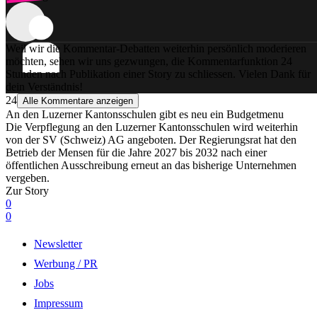
Weil wir die Kommentar-Debatten weiterhin persönlich moderieren
möchten, sehen wir uns gezwungen, die Kommentarfunktion 24
Stunden nach Publikation einer Story zu schliessen. Vielen Dank für
dein Verständnis!
24
Alle Kommentare anzeigen
An den Luzerner Kantonsschulen gibt es neu ein Budgetmenu
Die Verpflegung an den Luzerner Kantonsschulen wird weiterhin
von der SV (Schweiz) AG angeboten. Der Regierungsrat hat den
Betrieb der Mensen für die Jahre 2027 bis 2032 nach einer
öffentlichen Ausschreibung erneut an das bisherige Unternehmen
vergeben.
Zur Story
0
0
Newsletter
Werbung / PR
Jobs
Impressum