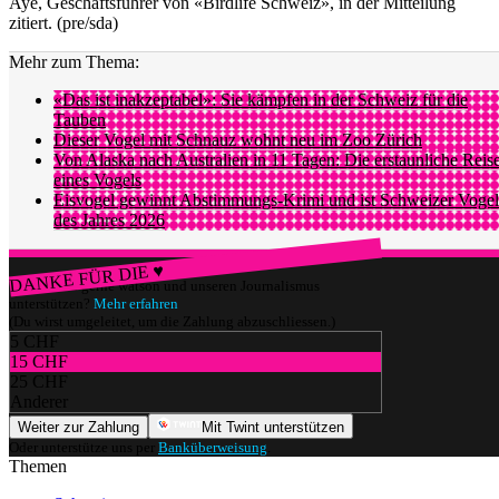
Ayé, Geschäftsführer von «Birdlife Schweiz», in der Mitteilung
zitiert. (pre/sda)
Mehr zum Thema:
«Das ist inakzeptabel»: Sie kämpfen in der Schweiz für die
Tauben
Dieser Vogel mit Schnauz wohnt neu im Zoo Zürich
Von Alaska nach Australien in 11 Tagen: Die erstaunliche Reis
eines Vogels
Eisvogel gewinnt Abstimmungs-Krimi und ist Schweizer Vogel
des Jahres 2026
DANKE FÜR DIE ♥
Würdest du gerne watson und unseren Journalismus
unterstützen?
Mehr erfahren
(Du wirst umgeleitet, um die Zahlung abzuschliessen.)
5 CHF
15 CHF
25 CHF
Anderer
Weiter zur Zahlung
Mit Twint unterstützen
Oder unterstütze uns per
Banküberweisung
.
Themen