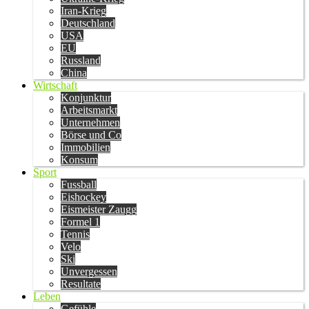
Iran-Krieg
Deutschland
USA
EU
Russland
China
Wirtschaft
Konjunktur
Arbeitsmarkt
Unternehmen
Börse und Co
Immobilien
Konsum
Sport
Fussball
Eishockey
Eismeister Zaugg
Formel 1
Tennis
Velo
Ski
Unvergessen
Resultate
Leben
Gefühle