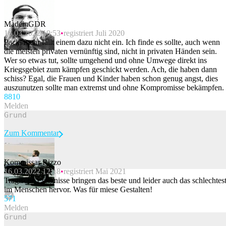
MadeinGDR
16.03.2022 10:53
registriert Juli 2020
Pack, mehr fällt einem dazu nicht ein. Ich finde es sollte, auch wenn
die meisten privaten vernünftig sind, nicht in privaten Händen sein.
Wer so etwas tut, sollte umgehend und ohne Umwege direkt ins
Kriegsgebiet zum kämpfen geschickt werden. Ach, die haben dann
schiss? Egal, die Frauen und Kinder haben schon genug angst, dies
auszunutzen sollte man extremst und ohne Kompromisse bekämpfen.
88
10
Melden
Zum Kommentar
Kommissar Rizzo
16.03.2022 12:18
registriert Mai 2021
Beitrag melden
Tragische Ereignisse bringen das beste und leider auch das schlechtes
im Menschen hervor. Was für miese Gestalten!
57
1
Melden