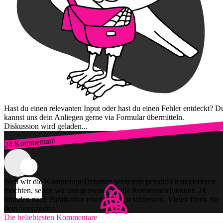
Hast du einen relevanten Input oder hast du einen Fehler entdeckt? D
kannst uns dein Anliegen gerne via Formular übermitteln.
Diskussion wird geladen...
24 Kommentare
Zum Login
Weil wir die Kommentar-Debatten weiterhin persönlich moderieren
möchten, sehen wir uns gezwungen, die Kommentarfunktion 24
Stunden nach Publikation einer Story zu schliessen. Vielen Dank für
dein Verständnis!
Die beliebtesten Kommentare