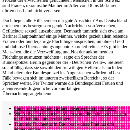
Prozent der erwachsenen geflüchteten Menschen in der Schweiz
sind Frauen; ukrainische Männer im Alter von 18 bis 60 Jahren
dürfen das Land nicht verlassen.
Doch hegen alle Hilfsbereiten nur gute Absichten? Aus Deutschland
erreichen uns besorgniserregende Nachrichten von Versuchen,
Geflüchtete sexuell auszubeuten. Demnach tummeln sich etwa am
Berliner Hauptbahnhof einige Männer, welche gezielt allein reisende
Frauen oder minderjährige Flüchtlinge ansprechen, um ihnen Geld
und dubiose Übernachtungsangebote zu unterbreiten. «Es gibt leider
Menschen, die die Verzweiflung und Not der ankommenden
Flüchtlinge ausnutzen möchten», sagte ein Sprecher der
Bundespolizei Berlin gegenüber der «Deutschen Welle». Sie seien
so auffällig, dass sie sowohl den freiwilligen Helfern als auch den
Mitarbeitern der Bundespolizei ins Auge stechen würden. «Diese
Fälle bewegen sich im unteren zweistelligen Bereich», so der
Sprecher weiter. Per Twitter warnte die Bundespolizei Frauen und
alleinreisende Jugendliche vor «auffälligen
Übernachtungsangeboten».
Immer mehr Ukraine-Geflüchtete erreichen die Schweiz
Wie Aktivisten versuchen, Villen von Oligarchen zu besetzen,
um Flüchtlinge unterzubringen
Tausende Flüchtende in Budapest – diese Frau hat drei
aufgenommen