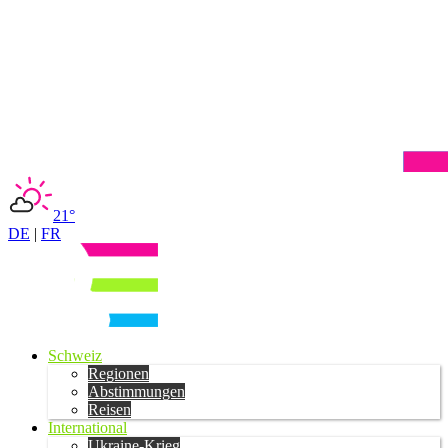
21°
DE
|
FR
Schweiz
Regionen
Abstimmungen
Reisen
International
Ukraine-Krieg