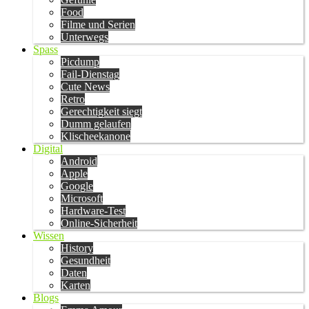
Food
Filme und Serien
Unterwegs
Spass
Picdump
Fail-Dienstag
Cute News
Retro
Gerechtigkeit siegt
Dumm gelaufen
Klischeekanone
Digital
Android
Apple
Google
Microsoft
Hardware-Test
Online-Sicherheit
Wissen
History
Gesundheit
Daten
Karten
Blogs