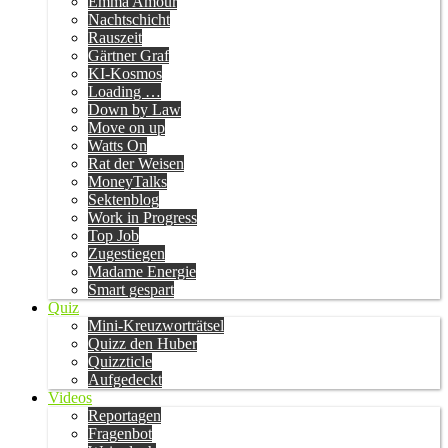
Emma Amour
Nachtschicht
Rauszeit
Gärtner Graf
KI-Kosmos
Loading …
Down by Law
Move on up
Watts On
Rat der Weisen
MoneyTalks
Sektenblog
Work in Progress
Top Job
Zugestiegen
Madame Energie
Smart gespart
Quiz
Mini-Kreuzworträtsel
Quizz den Huber
Quizzticle
Aufgedeckt
Videos
Reportagen
Fragenbot