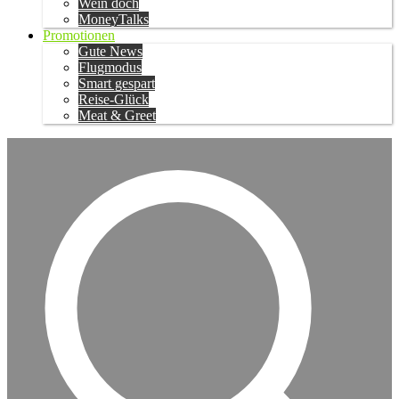
Wein doch
MoneyTalks
Promotionen
Gute News
Flugmodus
Smart gespart
Reise-Glück
Meat & Greet