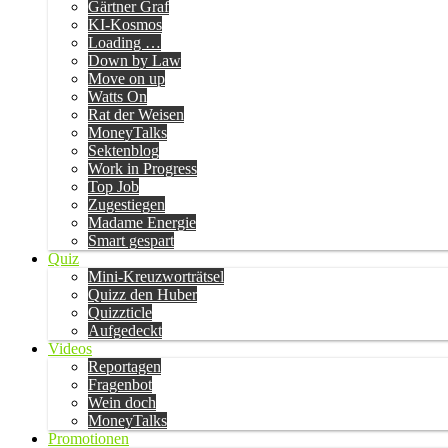
Gärtner Graf
KI-Kosmos
Loading …
Down by Law
Move on up
Watts On
Rat der Weisen
MoneyTalks
Sektenblog
Work in Progress
Top Job
Zugestiegen
Madame Energie
Smart gespart
Quiz
Mini-Kreuzworträtsel
Quizz den Huber
Quizzticle
Aufgedeckt
Videos
Reportagen
Fragenbot
Wein doch
MoneyTalks
Promotionen