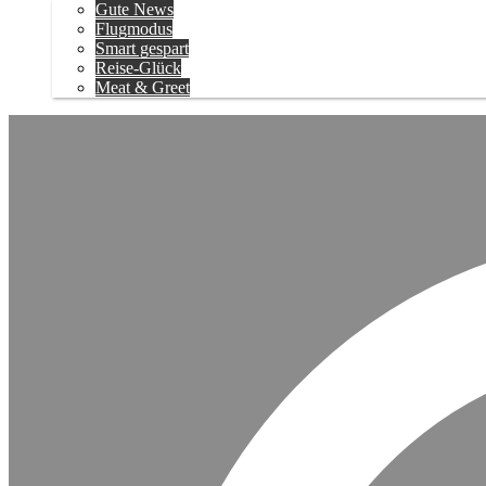
Gute News
Flugmodus
Smart gespart
Reise-Glück
Meat & Greet