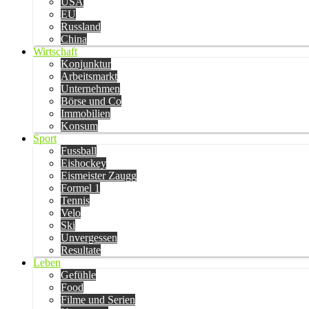
USA
EU
Russland
China
Wirtschaft
Konjunktur
Arbeitsmarkt
Unternehmen
Börse und Co
Immobilien
Konsum
Sport
Fussball
Eishockey
Eismeister Zaugg
Formel 1
Tennis
Velo
Ski
Unvergessen
Resultate
Leben
Gefühle
Food
Filme und Serien