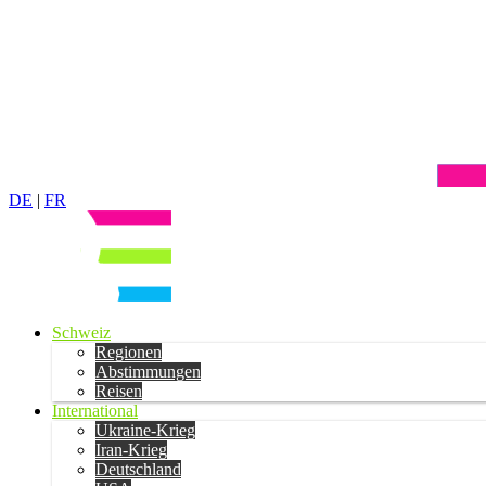
DE
|
FR
Schweiz
Regionen
Abstimmungen
Reisen
International
Ukraine-Krieg
Iran-Krieg
Deutschland