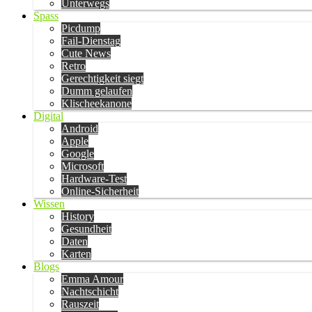
Unterwegs
Spass
Picdump
Fail-Dienstag
Cute News
Retro
Gerechtigkeit siegt
Dumm gelaufen
Klischeekanone
Digital
Android
Apple
Google
Microsoft
Hardware-Test
Online-Sicherheit
Wissen
History
Gesundheit
Daten
Karten
Blogs
Emma Amour
Nachtschicht
Rauszeit