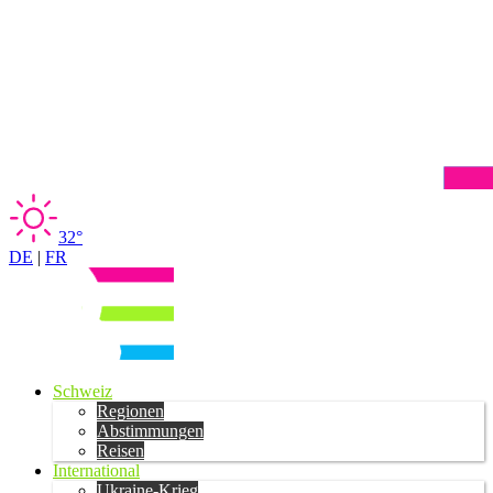
32°
DE
|
FR
Schweiz
Regionen
Abstimmungen
Reisen
International
Ukraine-Krieg