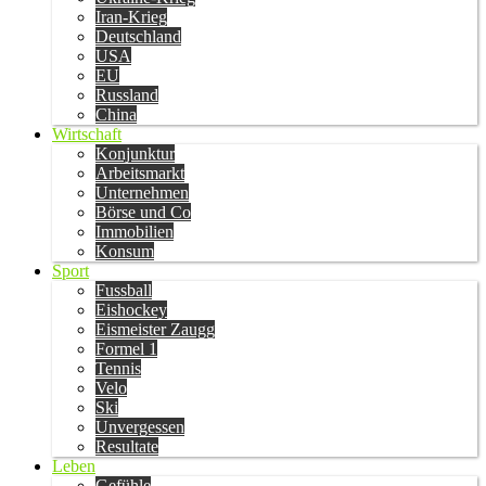
Iran-Krieg
Deutschland
USA
EU
Russland
China
Wirtschaft
Konjunktur
Arbeitsmarkt
Unternehmen
Börse und Co
Immobilien
Konsum
Sport
Fussball
Eishockey
Eismeister Zaugg
Formel 1
Tennis
Velo
Ski
Unvergessen
Resultate
Leben
Gefühle