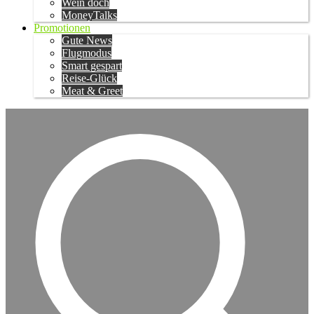
Wein doch
MoneyTalks
Promotionen
Gute News
Flugmodus
Smart gespart
Reise-Glück
Meat & Greet