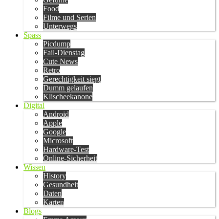
Food
Filme und Serien
Unterwegs
Spass
Picdump
Fail-Dienstag
Cute News
Retro
Gerechtigkeit siegt
Dumm gelaufen
Klischeekanone
Digital
Android
Apple
Google
Microsoft
Hardware-Test
Online-Sicherheit
Wissen
History
Gesundheit
Daten
Karten
Blogs