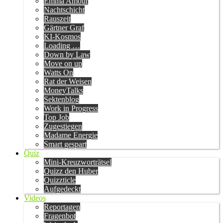
Emma Amour
Nachtschicht
Rauszeit
Gärtner Graf
KI-Kosmos
Loading …
Down by Law
Move on up
Watts On
Rat der Weisen
MoneyTalks
Sektenblog
Work in Progress
Top Job
Zugestiegen
Madame Energie
Smart gespart
Quiz
Mini-Kreuzworträtsel
Quizz den Huber
Quizzticle
Aufgedeckt
Videos
Reportagen
Fragenbot