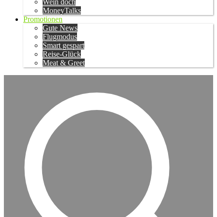
Wein doch
MoneyTalks
Promotionen
Gute News
Flugmodus
Smart gespart
Reise-Glück
Meat & Greet