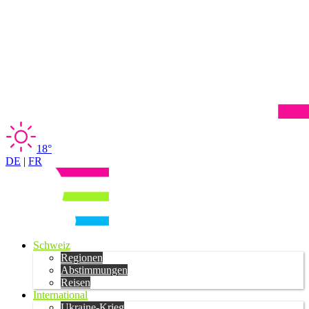
18°
DE
|
FR
Schweiz
Regionen
Abstimmungen
Reisen
International
Ukraine-Krieg