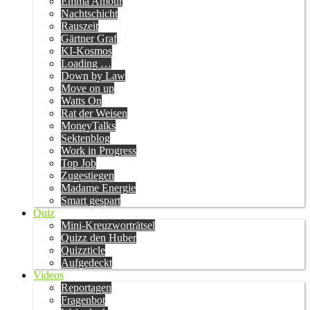
Emma Amour
Nachtschicht
Rauszeit
Gärtner Graf
KI-Kosmos
Loading …
Down by Law
Move on up
Watts On
Rat der Weisen
MoneyTalks
Sektenblog
Work in Progress
Top Job
Zugestiegen
Madame Energie
Smart gespart
Quiz
Mini-Kreuzworträtsel
Quizz den Huber
Quizzticle
Aufgedeckt
Videos
Reportagen
Fragenbot