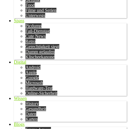
Food
Filme und Serien
Unterwegs
Spass
Picdump
Fail-Dienstag
Cute News
Retro
Gerechtigkeit siegt
Dumm gelaufen
Klischeekanone
Digital
Android
Apple
Google
Microsoft
Hardware-Test
Online-Sicherheit
Wissen
History
Gesundheit
Daten
Karten
Blogs