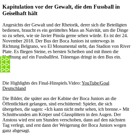
Kapitulation vor der Gewalt, die den Fussball in
Geiselhaft hält
Angesichts der Gewalt und der Rhetorik, derer sich die Beteiligten
bedienen, braucht es ein gerütteltes Mass an Naivität, um die Dinge
so zu sehen, wie sie Javier Pinola gerne sehen würde. Es ist der 24.
November 2018. Der Bus der Boca Juniors ist unterwegs in
Richtung Belgrano, wo El Monumental steht, das Stadion von River
Plate. Es fliegen Steine, es bersten Scheiben und mit ihnen die
Hoffnung auf ein Fussballfest. Tränengas dringt in den Bus ein.
Die Highlights des Final-Hinspiels.
Video:
YouTube/Goal
Deutschland
Die Bilder, die später aus der Kabine der Boca Juniors an die
Öffentlichkeit gelangen, sind erschütternd: Spieler, die sich
übergeben, die sagen: «Ich kann nicht mehr sehen, ich brenne.» Mit
Schnittwunden am Körper und Glassplittern in den Augen. Der
Anstoss wird erst um Stunden verschoben, dann auf den nächsten
Tag verlegt, und erst dann der Weigerung der Boca Juniors wegen
ganz abgesagt.