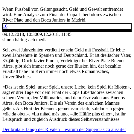
Wenn Fussball von Geltungssucht, Geld und Gewalt entfremdet
wird: Eine Analyse zum Final der Copa Libertadores zwischen
River Plate und den Boca Juniors in Madrid.
16
09.12.2018, 10:30
09.12.2018, 11:45
simon häring / ch media
Seit zwei Jahrzehnten verdient er sein Geld mit Fussball. Er lebte
zwei Jahrzehnte in Spanien und Deutschland. Er ist dreifacher Vater,
35-jährig. Doch Javier Pinola, Verteidiger bei River Plate Buenos
Aires, gibt sich immer noch gerne der Illusion hin, der bezahlte
Fussball habe im Kern immer noch etwas Romantisches,
Unverfälschtes.
«Das ist ein Spiel, unser Spiel, unsere Liebe, kein Spiel für Idioten»,
sagt er drei Tage vor dem Final der Copa Libertadores zwischen
seinem Verein, den Millionarios, und dem Erzrivalen aus Buenos
Aires, den Boca Juniors. Die als Verein des einfachen Mannes
gelten. Als Hort der Kleinen, gemeinsam stark, solidarisch gegen
«die da oben». «La mitad más uno, «die Hälfte plus einer», ist ihr
Leitspruch und zugleich Ausdruck dieses Selbstverständnisses.
Der brutale Tango der Rivalen – warum der Superclásico ausartet