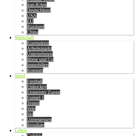
Iran-Krieg
Deutschland
USA
EU
Russland
China
Wirtschaft
Konjunktur
Arbeitsmarkt
Unternehmen
Börse und Co
Immobilien
Konsum
Sport
Fussball
Eishockey
Eismeister Zaugg
Formel 1
Tennis
Velo
Ski
Unvergessen
Resultate
Leben
Gefühle