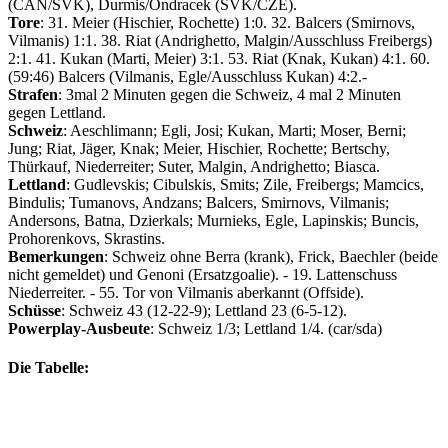
(CAN/SVK), Durmis/Ondracek (SVK/CZE).
Tore
: 31. Meier (Hischier, Rochette) 1:0. 32. Balcers (Smirnovs,
Vilmanis) 1:1. 38. Riat (Andrighetto, Malgin/Ausschluss Freibergs)
2:1. 41. Kukan (Marti, Meier) 3:1. 53. Riat (Knak, Kukan) 4:1. 60.
(59:46) Balcers (Vilmanis, Egle/Ausschluss Kukan) 4:2.-
Strafen
: 3mal 2 Minuten gegen die Schweiz, 4 mal 2 Minuten
gegen Lettland.
Schweiz
: Aeschlimann; Egli, Josi; Kukan, Marti; Moser, Berni;
Jung; Riat, Jäger, Knak; Meier, Hischier, Rochette; Bertschy,
Thürkauf, Niederreiter; Suter, Malgin, Andrighetto; Biasca.
Lettland
: Gudlevskis; Cibulskis, Smits; Zile, Freibergs; Mamcics,
Bindulis; Tumanovs, Andzans; Balcers, Smirnovs, Vilmanis;
Andersons, Batna, Dzierkals; Murnieks, Egle, Lapinskis; Buncis,
Prohorenkovs, Skrastins.
Bemerkungen
: Schweiz ohne Berra (krank), Frick, Baechler (beide
nicht gemeldet) und Genoni (Ersatzgoalie). - 19. Lattenschuss
Niederreiter. - 55. Tor von Vilmanis aberkannt (Offside).
Schüsse
: Schweiz 43 (12-22-9); Lettland 23 (6-5-12).
Powerplay-Ausbeute
: Schweiz 1/3; Lettland 1/4. (car/sda)
Die Tabelle: