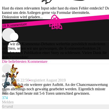
Hast du einen relevanten Input oder hast du einen Fehler entdeckt? D
kannst uns dein Anliegen gerne via Formular übermitteln.
Diskussion wird geladen...
18 Kommentare
Zum Login
Weil wir die Kommentar-Debatten weiterhin persönlich moderieren
möchten, sehen wir uns gezwungen, die Kommentarfunktion 24
Stunden nach Publikation einer Story zu schliessen. Vielen Dank für
dein Verständnis!
Die beliebtesten Kommentare
dax80
16.05.2026 22:56
registriert August 2019
Grundsätzlich ein weiterer guter Auftritt. An der Chancenauswertung
muss allerdings noch gewaltig gearbeitet werden. Eigentlich müsste
man das Spiel heute mit 5-6 Toren unterschied gewinnen.
37
4
Melden