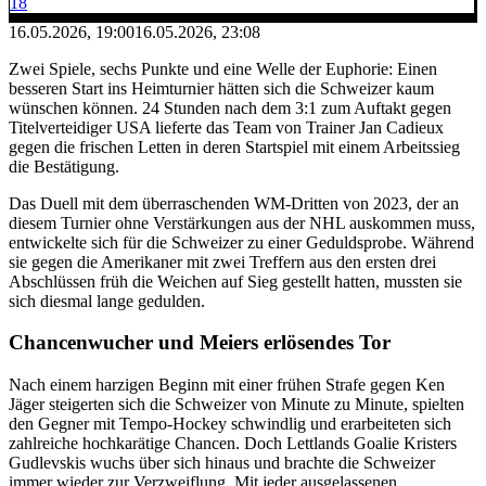
18
16.05.2026, 19:00
16.05.2026, 23:08
Zwei Spiele, sechs Punkte und eine Welle der Euphorie: Einen
besseren Start ins Heimturnier hätten sich die Schweizer kaum
wünschen können. 24 Stunden nach dem 3:1 zum Auftakt gegen
Titelverteidiger USA lieferte das Team von Trainer Jan Cadieux
gegen die frischen Letten in deren Startspiel mit einem Arbeitssieg
die Bestätigung.
Das Duell mit dem überraschenden WM-Dritten von 2023, der an
diesem Turnier ohne Verstärkungen aus der NHL auskommen muss,
entwickelte sich für die Schweizer zu einer Geduldsprobe. Während
sie gegen die Amerikaner mit zwei Treffern aus den ersten drei
Abschlüssen früh die Weichen auf Sieg gestellt hatten, mussten sie
sich diesmal lange gedulden.
Chancenwucher und Meiers erlösendes Tor
Nach einem harzigen Beginn mit einer frühen Strafe gegen Ken
Jäger steigerten sich die Schweizer von Minute zu Minute, spielten
den Gegner mit Tempo-Hockey schwindlig und erarbeiteten sich
zahlreiche hochkarätige Chancen. Doch Lettlands Goalie Kristers
Gudlevskis wuchs über sich hinaus und brachte die Schweizer
immer wieder zur Verzweiflung. Mit jeder ausgelassenen