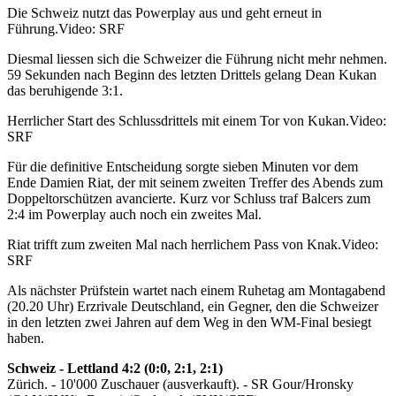
Die Schweiz nutzt das Powerplay aus und geht erneut in
Führung.
Video: SRF
Diesmal liessen sich die Schweizer die Führung nicht mehr nehmen.
59 Sekunden nach Beginn des letzten Drittels gelang Dean Kukan
das beruhigende 3:1.
Herrlicher Start des Schlussdrittels mit einem Tor von Kukan.
Video:
SRF
Für die definitive Entscheidung sorgte sieben Minuten vor dem
Ende Damien Riat, der mit seinem zweiten Treffer des Abends zum
Doppeltorschützen avancierte. Kurz vor Schluss traf Balcers zum
2:4 im Powerplay auch noch ein zweites Mal.
Riat trifft zum zweiten Mal nach herrlichem Pass von Knak.
Video:
SRF
Als nächster Prüfstein wartet nach einem Ruhetag am Montagabend
(20.20 Uhr) Erzrivale Deutschland, ein Gegner, den die Schweizer
in den letzten zwei Jahren auf dem Weg in den WM-Final besiegt
haben.
Schweiz - Lettland 4:2 (0:0, 2:1, 2:1)
Zürich. - 10'000 Zuschauer (ausverkauft). - SR Gour/Hronsky