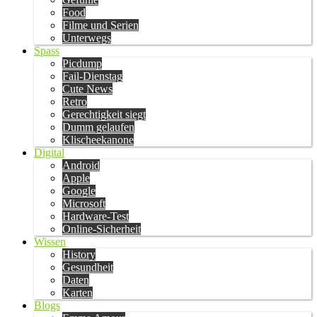
Food
Filme und Serien
Unterwegs
Spass
Picdump
Fail-Dienstag
Cute News
Retro
Gerechtigkeit siegt
Dumm gelaufen
Klischeekanone
Digital
Android
Apple
Google
Microsoft
Hardware-Test
Online-Sicherheit
Wissen
History
Gesundheit
Daten
Karten
Blogs