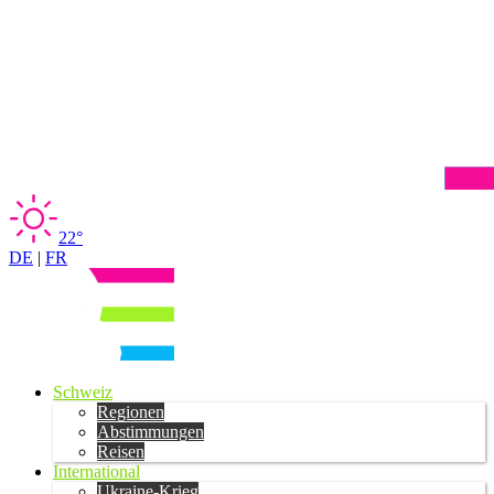
22°
DE
|
FR
Schweiz
Regionen
Abstimmungen
Reisen
International
Ukraine-Krieg