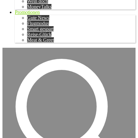
Wein doch
MoneyTalks
Promotionen
Gute News
Flugmodus
Smart gespart
Reise-Glück
Meat & Greet