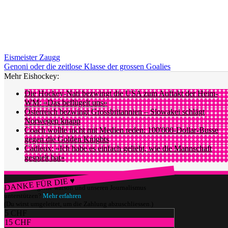
Eismeister Zaugg
Genoni oder die zeitlose Klasse der grossen Goalies
Mehr Eishockey:
Die Hockey-Nati bezwingt die USA zum Auftakt der Heim-
WM: «Das beflügelt uns»
Österreich bezwingt Grossbritannien – Slowakei schlägt
Norwegen knapp
Coach wollte nicht mit Medien reden: 100'000-Dollar-Busse
gegen die Golden Knights
Cadieux: «Ich habe es einfach geliebt, wie die Mannschaft
gespielt hat»
DANKE FÜR DIE ♥
Würdest du gerne watson und unseren Journalismus
unterstützen?
Mehr erfahren
(Du wirst umgeleitet, um die Zahlung abzuschliessen.)
5 CHF
15 CHF