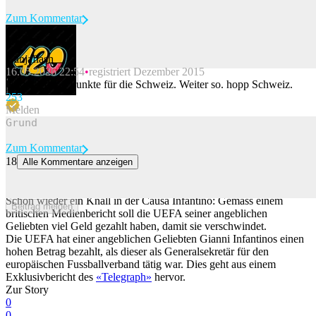
Zum Kommentar
Ganjaflash
16.05.2026 22:54
registriert Dezember 2015
Beitrag melden
Und wieder 3 Punkte für die Schweiz. Weiter so. hopp Schweiz.
25
3
Melden
Zum Kommentar
18
Alle Kommentare anzeigen
UEFA bezahlte sechsstellige Summe an Infantinos Geliebte, damit
sie verschwindet
Schon wieder ein Knall in der Causa Infantino: Gemäss einem
Beitrag melden
britischen Medienbericht soll die UEFA seiner angeblichen
Geliebten viel Geld gezahlt haben, damit sie verschwindet.
Die UEFA hat einer angeblichen Geliebten Gianni Infantinos einen
hohen Betrag bezahlt, als dieser als Generalsekretär für den
europäischen Fussballverband tätig war. Dies geht aus einem
Exklusivbericht des
«Telegraph»
hervor.
Zur Story
0
0