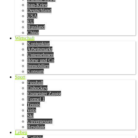
Iran-Krieg
Deutschland
USA
EU
Russland
China
Wirtschaft
Konjunktur
Arbeitsmarkt
Unternehmen
Börse und Co
Immobilien
Konsum
Sport
Fussball
Eishockey
Eismeister Zaugg
Formel 1
Tennis
Velo
Ski
Unvergessen
Resultate
Leben
Gefühle