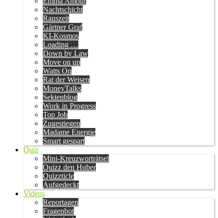
Emma Amour
Nachtschicht
Rauszeit
Gärtner Graf
KI-Kosmos
Loading …
Down by Law
Move on up
Watts On
Rat der Weisen
MoneyTalks
Sektenblog
Work in Progress
Top Job
Zugestiegen
Madame Energie
Smart gespart
Quiz
Mini-Kreuzworträtsel
Quizz den Huber
Quizzticle
Aufgedeckt
Videos
Reportagen
Fragenbot