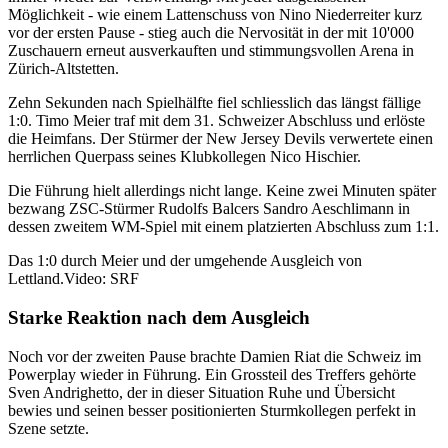
Möglichkeit - wie einem Lattenschuss von Nino Niederreiter kurz
vor der ersten Pause - stieg auch die Nervosität in der mit 10'000
Zuschauern erneut ausverkauften und stimmungsvollen Arena in
Zürich-Altstetten.
Zehn Sekunden nach Spielhälfte fiel schliesslich das längst fällige
1:0. Timo Meier traf mit dem 31. Schweizer Abschluss und erlöste
die Heimfans. Der Stürmer der New Jersey Devils verwertete einen
herrlichen Querpass seines Klubkollegen Nico Hischier.
Die Führung hielt allerdings nicht lange. Keine zwei Minuten später
bezwang ZSC-Stürmer Rudolfs Balcers Sandro Aeschlimann in
dessen zweitem WM-Spiel mit einem platzierten Abschluss zum 1:1.
Das 1:0 durch Meier und der umgehende Ausgleich von
Lettland.
Video: SRF
Starke Reaktion nach dem Ausgleich
Noch vor der zweiten Pause brachte Damien Riat die Schweiz im
Powerplay wieder in Führung. Ein Grossteil des Treffers gehörte
Sven Andrighetto, der in dieser Situation Ruhe und Übersicht
bewies und seinen besser positionierten Sturmkollegen perfekt in
Szene setzte.