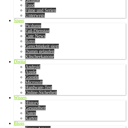
Food
Filme und Serien
Unterwegs
Spass
Picdump
Fail-Dienstag
Cute News
Retro
Gerechtigkeit siegt
Dumm gelaufen
Klischeekanone
Digital
Android
Apple
Google
Microsoft
Hardware-Test
Online-Sicherheit
Wissen
History
Gesundheit
Daten
Karten
Blogs