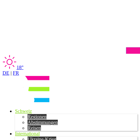
18°
DE
|
FR
Schweiz
Regionen
Abstimmungen
Reisen
International
Ukraine-Krieg