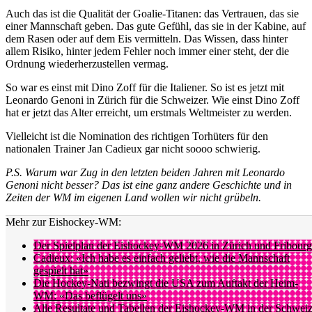
Auch das ist die Qualität der Goalie-Titanen: das Vertrauen, das sie
einer Mannschaft geben. Das gute Gefühl, das sie in der Kabine, auf
dem Rasen oder auf dem Eis vermitteln. Das Wissen, dass hinter
allem Risiko, hinter jedem Fehler noch immer einer steht, der die
Ordnung wiederherzustellen vermag.
So war es einst mit Dino Zoff für die Italiener. So ist es jetzt mit
Leonardo Genoni in Zürich für die Schweizer. Wie einst Dino Zoff
hat er jetzt das Alter erreicht, um erstmals Weltmeister zu werden.
Vielleicht ist die Nomination des richtigen Torhüters für den
nationalen Trainer Jan Cadieux gar nicht soooo schwierig.
P.S. Warum war Zug in den letzten beiden Jahren mit Leonardo
Genoni nicht besser? Das ist eine ganz andere Geschichte und in
Zeiten der WM im eigenen Land wollen wir nicht grübeln.
Mehr zur Eishockey-WM:
Der Spielplan der Eishockey-WM 2026 in Zürich und Fribourg
Cadieux: «Ich habe es einfach geliebt, wie die Mannschaft
gespielt hat»
Die Hockey-Nati bezwingt die USA zum Auftakt der Heim-
WM: «Das beflügelt uns»
Alle Resultate und Tabellen der Eishockey-WM in der Schwei