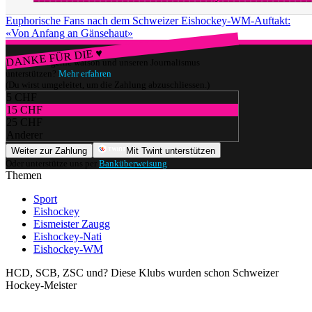
Euphorische Fans nach dem Schweizer Eishockey-WM-Auftakt:
«Von Anfang an Gänsehaut»
DANKE FÜR DIE ♥
Würdest du gerne watson und unseren Journalismus
unterstützen?
Mehr erfahren
(Du wirst umgeleitet, um die Zahlung abzuschliessen.)
5 CHF
15 CHF
25 CHF
Anderer
Weiter zur Zahlung
Mit Twint unterstützen
Oder unterstütze uns per
Banküberweisung
.
Themen
Sport
Eishockey
Eismeister Zaugg
Eishockey-Nati
Eishockey-WM
HCD, SCB, ZSC und? Diese Klubs wurden schon Schweizer
Hockey-Meister