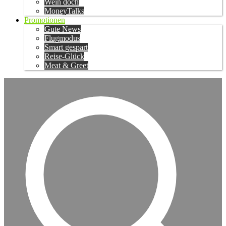
Wein doch
MoneyTalks
Promotionen
Gute News
Flugmodus
Smart gespart
Reise-Glück
Meat & Greet