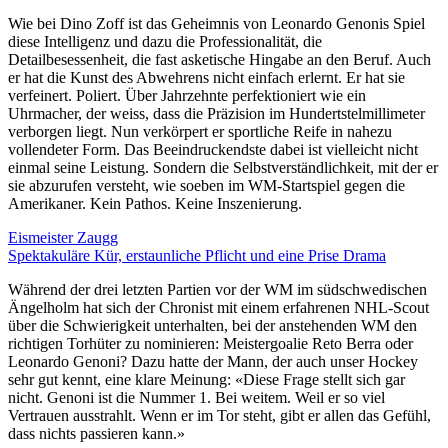
Wie bei Dino Zoff ist das Geheimnis von Leonardo Genonis Spiel
diese Intelligenz und dazu die Professionalität, die
Detailbesessenheit, die fast asketische Hingabe an den Beruf. Auch
er hat die Kunst des Abwehrens nicht einfach erlernt. Er hat sie
verfeinert. Poliert. Über Jahrzehnte perfektioniert wie ein
Uhrmacher, der weiss, dass die Präzision im Hundertstelmillimeter
verborgen liegt. Nun verkörpert er sportliche Reife in nahezu
vollendeter Form. Das Beeindruckendste dabei ist vielleicht nicht
einmal seine Leistung. Sondern die Selbstverständlichkeit, mit der er
sie abzurufen versteht, wie soeben im WM-Startspiel gegen die
Amerikaner. Kein Pathos. Keine Inszenierung.
Eismeister Zaugg
Spektakuläre Kür, erstaunliche Pflicht und eine Prise Drama
Während der drei letzten Partien vor der WM im südschwedischen
Ängelholm hat sich der Chronist mit einem erfahrenen NHL-Scout
über die Schwierigkeit unterhalten, bei der anstehenden WM den
richtigen Torhüter zu nominieren: Meistergoalie Reto Berra oder
Leonardo Genoni? Dazu hatte der Mann, der auch unser Hockey
sehr gut kennt, eine klare Meinung: «Diese Frage stellt sich gar
nicht. Genoni ist die Nummer 1. Bei weitem. Weil er so viel
Vertrauen ausstrahlt. Wenn er im Tor steht, gibt er allen das Gefühl,
dass nichts passieren kann.»