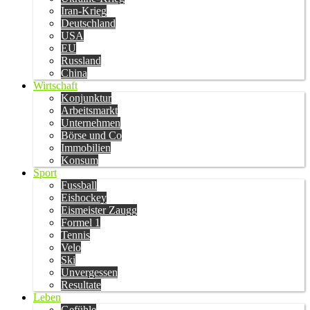
Iran-Krieg
Deutschland
USA
EU
Russland
China
Wirtschaft
Konjunktur
Arbeitsmarkt
Unternehmen
Börse und Co
Immobilien
Konsum
Sport
Fussball
Eishockey
Eismeister Zaugg
Formel 1
Tennis
Velo
Ski
Unvergessen
Resultate
Leben
Gefühle