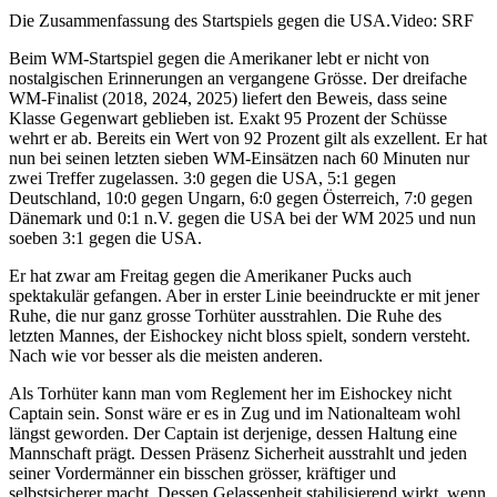
Die Zusammenfassung des Startspiels gegen die USA.
Video: SRF
Beim WM-Startspiel gegen die Amerikaner lebt er nicht von
nostalgischen Erinnerungen an vergangene Grösse. Der dreifache
WM-Finalist (2018, 2024, 2025) liefert den Beweis, dass seine
Klasse Gegenwart geblieben ist. Exakt 95 Prozent der Schüsse
wehrt er ab. Bereits ein Wert von 92 Prozent gilt als exzellent. Er hat
nun bei seinen letzten sieben WM-Einsätzen nach 60 Minuten nur
zwei Treffer zugelassen. 3:0 gegen die USA, 5:1 gegen
Deutschland, 10:0 gegen Ungarn, 6:0 gegen Österreich, 7:0 gegen
Dänemark und 0:1 n.V. gegen die USA bei der WM 2025 und nun
soeben 3:1 gegen die USA.
Er hat zwar am Freitag gegen die Amerikaner Pucks auch
spektakulär gefangen. Aber in erster Linie beeindruckte er mit jener
Ruhe, die nur ganz grosse Torhüter ausstrahlen. Die Ruhe des
letzten Mannes, der Eishockey nicht bloss spielt, sondern versteht.
Nach wie vor besser als die meisten anderen.
Als Torhüter kann man vom Reglement her im Eishockey nicht
Captain sein. Sonst wäre er es in Zug und im Nationalteam wohl
längst geworden. Der Captain ist derjenige, dessen Haltung eine
Mannschaft prägt. Dessen Präsenz Sicherheit ausstrahlt und jeden
seiner Vordermänner ein bisschen grösser, kräftiger und
selbstsicherer macht. Dessen Gelassenheit stabilisierend wirkt, wenn