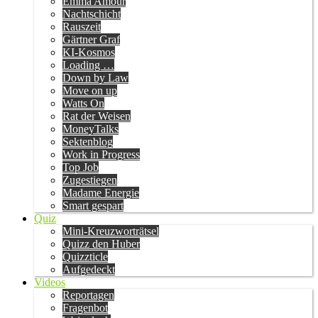
Emma Amour
Nachtschicht
Rauszeit
Gärtner Graf
KI-Kosmos
Loading …
Down by Law
Move on up
Watts On
Rat der Weisen
MoneyTalks
Sektenblog
Work in Progress
Top Job
Zugestiegen
Madame Energie
Smart gespart
Quiz
Mini-Kreuzworträtsel
Quizz den Huber
Quizzticle
Aufgedeckt
Videos
Reportagen
Fragenbot