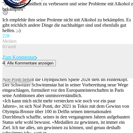
Beitrag melden
"mentale Gesundheit zu verbessern und seine Probleme mit Alkohol 
bekämpfen"
Ich empfehle ihm seine Proleme nicht mit Alkohol zu bekämpfen. Es
gibt reichlich andere Dinge die nachhaltiger sind und ebenfalls gut
helfen. ;-)
22
8
Melden
Zum Kommentar
4
Alle Kommentare anzeigen
«Kann mich nicht mehr verstecken»: Noè Ponti über EM-
Ambitionen, Federer und Djokovic
Noè Ponti behält die Olympischen Spiele 2028 stets im Hinterkopf.
Beitrag melden
Der Schweizer Schwimmstar hat in seiner Vorbereitung neue Wege
eingeschlagen, formuliert vor den Europameisterschaften in Paris
seine Ambitionen aber unmissverständlich.
«Ich kann mich nicht mehr verstecken wie noch vor ein paar
Jahren», ist sich Noè Ponti, der 2021 in Tokio mit dem Gewinn von
Olympia-Bronze über 100 m Delfin seinen internationalen
Durchbruch schaffte, seines in den vergangenen Jahren aufgebauten
Status sehr wohl bewusst. «Medaillen zu gewinnen, ist immer ein
Ziel. Ich tue alles, um gewinnen zu können, und genau deshalb
schwimme ich», sagt er.