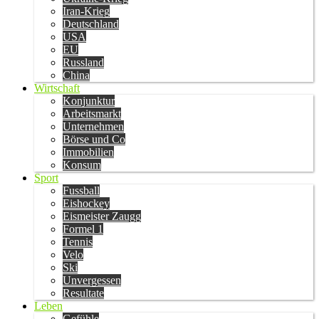
Iran-Krieg
Deutschland
USA
EU
Russland
China
Wirtschaft
Konjunktur
Arbeitsmarkt
Unternehmen
Börse und Co
Immobilien
Konsum
Sport
Fussball
Eishockey
Eismeister Zaugg
Formel 1
Tennis
Velo
Ski
Unvergessen
Resultate
Leben
Gefühle