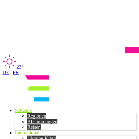
23°
DE
|
FR
Schweiz
Regionen
Abstimmungen
Reisen
International
Ukraine-Krieg