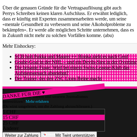
Über die genauen Gründe für die Vertragsauflösung gibt auch
Perrys Schreiben keinen klaren Aufschluss. Er erwähnt lediglich,
dass er künftig mit Experten zusammenarbeiten werde, um seine
«mentale Gesundheit zu verbessern und seine Alkoholprobleme zu
bekämpfen». Er werde alle möglichen Schritte unternehmen, dass es
in Zukunft nicht mehr zu solchen Vorfällen komme. (abu)
Mehr Eishockey:
SCB holt Pokka und Maurer ++ Honka zieht es nach Genf
Goalie-Goal in der NHL – und ein Devils-Sieg in der Overtime
Die brisante Frage: Wird bei einem Swiss-League-Klub das
Aufstiegsgesuch abgelehnt?
Der Trainer, der den ZSC Lions Beine macht
DANKE FÜR DIE ♥
Würdest du gerne watson und unseren Journalismus
unterstützen?
Mehr erfahren
(Du wirst umgeleitet, um die Zahlung abzuschliessen.)
5 CHF
15 CHF
25 CHF
Anderer
Weiter zur Zahlung
Mit Twint unterstützen