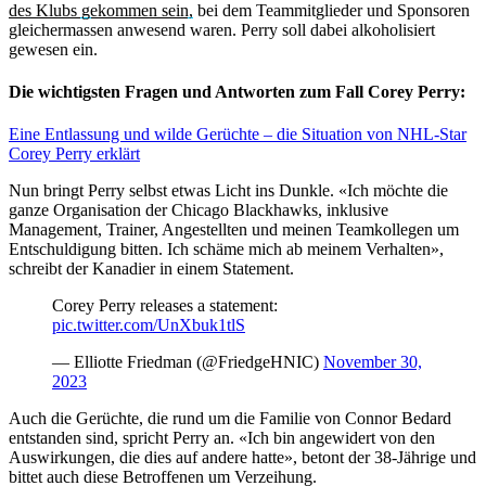
des Klubs gekommen sein,
bei dem Teammitglieder und Sponsoren
gleichermassen anwesend waren. Perry soll dabei alkoholisiert
gewesen ein.
Die wichtigsten Fragen und Antworten zum Fall Corey Perry:
Eine Entlassung und wilde Gerüchte – die Situation von NHL-Star
Corey Perry erklärt
Nun bringt Perry selbst etwas Licht ins Dunkle. «Ich möchte die
ganze Organisation der Chicago Blackhawks, inklusive
Management, Trainer, Angestellten und meinen Teamkollegen um
Entschuldigung bitten. Ich schäme mich ab meinem Verhalten»,
schreibt der Kanadier in einem Statement.
Corey Perry releases a statement:
pic.twitter.com/UnXbuk1tlS
— Elliotte Friedman (@FriedgeHNIC)
November 30,
2023
Auch die Gerüchte, die rund um die Familie von Connor Bedard
entstanden sind, spricht Perry an. «Ich bin angewidert von den
Auswirkungen, die dies auf andere hatte», betont der 38-Jährige und
bittet auch diese Betroffenen um Verzeihung.