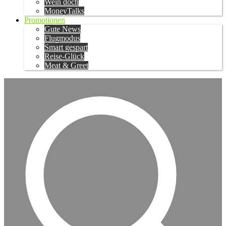
Wein doch
MoneyTalks
Promotionen
Gute News
Flugmodus
Smart gespart
Reise-Glück
Meat & Greet