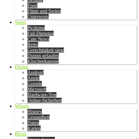
Food
Filme und Serien
Unterwegs
Spass
Picdump
Fail-Dienstag
Cute News
Retro
Gerechtigkeit siegt
Dumm gelaufen
Klischeekanone
Digital
Android
Apple
Google
Microsoft
Hardware-Test
Online-Sicherheit
Wissen
History
Gesundheit
Daten
Karten
Blogs