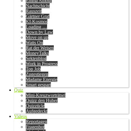
Emma Amour
Nachtschicht
Rauszeit
Gärtner Graf
KI-Kosmos
Loading …
Down by Law
Move on up
Watts On
Rat der Weisen
MoneyTalks
Sektenblog
Work in Progress
Top Job
Zugestiegen
Madame Energie
Smart gespart
Quiz
Mini-Kreuzworträtsel
Quizz den Huber
Quizzticle
Aufgedeckt
Videos
Reportagen
Fragenbot