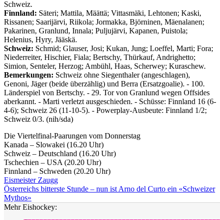
Schweiz.
Finnland:
Säteri; Mattila, Määttä; Vittasmäki, Lehtonen; Kaski,
Rissanen; Saarijärvi, Riikola; Jormakka, Björninen, Mäenalanen;
Pakarinen, Granlund, Innala; Puljujärvi, Kapanen, Puistola;
Helenius, Hyry, Jääskä.
Schweiz:
Schmid; Glauser, Josi; Kukan, Jung; Loeffel, Marti; Fora;
Niederreiter, Hischier, Fiala; Bertschy, Thürkauf, Andrighetto;
Simion, Senteler, Herzog; Ambühl, Haas, Scherwey; Kuraschew.
Bemerkungen:
Schweiz ohne Siegenthaler (angeschlagen),
Genoni, Jäger (beide überzählig) und Berra (Ersatzgoalie). - 100.
Länderspiel von Bertschy. - 29. Tor von Granlund wegen Offsides
aberkannt. - Marti verletzt ausgeschieden. - Schüsse: Finnland 16 (6-
4-6); Schweiz 26 (11-10-5). - Powerplay-Ausbeute: Finnland 1/2;
Schweiz 0/3. (nih/sda)
Die Viertelfinal-Paarungen vom Donnerstag
Kanada – Slowakei (16.20 Uhr)
Schweiz – Deutschland (16.20 Uhr)
Tschechien – USA (20.20 Uhr)
Finnland – Schweden (20.20 Uhr)
Eismeister Zaugg
Österreichs bitterste Stunde – nun ist Arno del Curto ein «Schweizer
Mythos»
Mehr Eishockey: