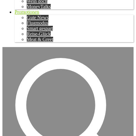
Wein doch
MoneyTalks
Promotionen
Gute News
Flugmodus
Smart gespart
Reise-Glück
Meat & Greet