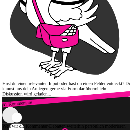
Hast du einen relevanten Input oder hast du einen Fehler entdeckt? D
kannst uns dein Anliegen gerne via Formular übermitteln.
Diskussion wird geladen...
61 Kommentare
Zum Login
Weil wir die Kommentar-Debatten weiterhin persönlich moderieren