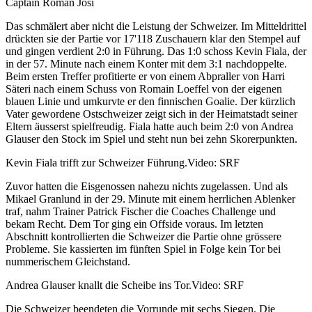
Captain Roman Josi
Das schmälert aber nicht die Leistung der Schweizer. Im Mitteldrittel
drückten sie der Partie vor 17'118 Zuschauern klar den Stempel auf
und gingen verdient 2:0 in Führung. Das 1:0 schoss Kevin Fiala, der
in der 57. Minute nach einem Konter mit dem 3:1 nachdoppelte.
Beim ersten Treffer profitierte er von einem Abpraller von Harri
Säteri nach einem Schuss von Romain Loeffel von der eigenen
blauen Linie und umkurvte er den finnischen Goalie. Der kürzlich
Vater gewordene Ostschweizer zeigt sich in der Heimatstadt seiner
Eltern äusserst spielfreudig. Fiala hatte auch beim 2:0 von Andrea
Glauser den Stock im Spiel und steht nun bei zehn Skorerpunkten.
Kevin Fiala trifft zur Schweizer Führung.
Video: SRF
Zuvor hatten die Eisgenossen nahezu nichts zugelassen. Und als
Mikael Granlund in der 29. Minute mit einem herrlichen Ablenker
traf, nahm Trainer Patrick Fischer die Coaches Challenge und
bekam Recht. Dem Tor ging ein Offside voraus. Im letzten
Abschnitt kontrollierten die Schweizer die Partie ohne grössere
Probleme. Sie kassierten im fünften Spiel in Folge kein Tor bei
nummerischem Gleichstand.
Andrea Glauser knallt die Scheibe ins Tor.
Video: SRF
Die Schweizer beendeten die Vorrunde mit sechs Siegen. Die