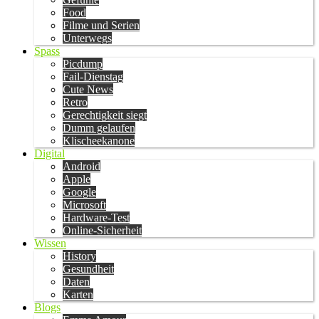
Food
Filme und Serien
Unterwegs
Spass
Picdump
Fail-Dienstag
Cute News
Retro
Gerechtigkeit siegt
Dumm gelaufen
Klischeekanone
Digital
Android
Apple
Google
Microsoft
Hardware-Test
Online-Sicherheit
Wissen
History
Gesundheit
Daten
Karten
Blogs