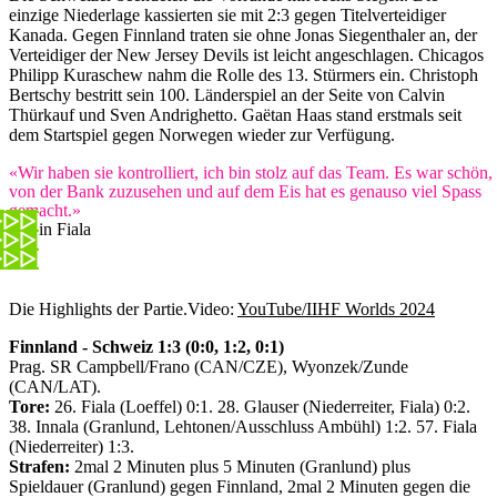
einzige Niederlage kassierten sie mit 2:3 gegen Titelverteidiger
Kanada. Gegen Finnland traten sie ohne Jonas Siegenthaler an, der
Verteidiger der New Jersey Devils ist leicht angeschlagen. Chicagos
Philipp Kuraschew nahm die Rolle des 13. Stürmers ein. Christoph
Bertschy bestritt sein 100. Länderspiel an der Seite von Calvin
Thürkauf und Sven Andrighetto. Gaëtan Haas stand erstmals seit
dem Startspiel gegen Norwegen wieder zur Verfügung.
«Wir haben sie kontrolliert, ich bin stolz auf das Team. Es war schön,
von der Bank zuzusehen und auf dem Eis hat es genauso viel Spass
gemacht.»
Kevin Fiala
Die Highlights der Partie.
Video:
YouTube/IIHF Worlds 2024
Finnland - Schweiz 1:3 (0:0, 1:2, 0:1)
Prag. SR Campbell/Frano (CAN/CZE), Wyonzek/Zunde
(CAN/LAT).
Tore:
26. Fiala (Loeffel) 0:1. 28. Glauser (Niederreiter, Fiala) 0:2.
38. Innala (Granlund, Lehtonen/Ausschluss Ambühl) 1:2. 57. Fiala
(Niederreiter) 1:3.
Strafen:
2mal 2 Minuten plus 5 Minuten (Granlund) plus
Spieldauer (Granlund) gegen Finnland, 2mal 2 Minuten gegen die