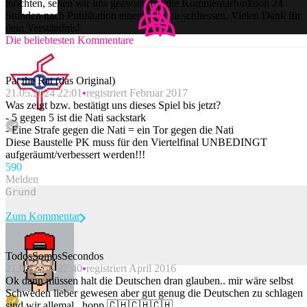
möchten, sehen wir uns gezwungen, die Kommentarfunktion 24
Stunden nach Publikation einer Story zu schliessen. Vielen Dank für
dein Verständnis!
Die beliebtesten Kommentare
Pat the Rat (das Original)
21.05.2024 22:01
registriert Februar 2017
Was zeigt bzw. bestätigt uns dieses Spiel bis jetzt?
- 5 gegen 5 ist die Nati sackstark
- Eine Strafe gegen die Nati = ein Tor gegen die Nati
Diese Baustelle PK muss für den Viertelfinal UNBEDINGT
aufgeräumt/verbessert werden!!!
59
0
Melden
Zum Kommentar
TodosSomosSecondos
21.05.2024 22:40
registriert April 2016
Beitrag melden
Ok dann müssen halt die Deutschen dran glauben.. mir wäre selbst
Schweden lieber gewesen aber gut genug die Deutschen zu schlagen
sind wir allemal.. hopp 🇨🇭🇨🇭🇨🇭