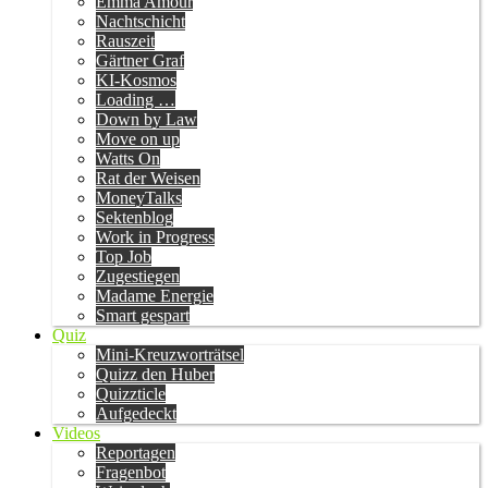
Emma Amour
Nachtschicht
Rauszeit
Gärtner Graf
KI-Kosmos
Loading …
Down by Law
Move on up
Watts On
Rat der Weisen
MoneyTalks
Sektenblog
Work in Progress
Top Job
Zugestiegen
Madame Energie
Smart gespart
Quiz
Mini-Kreuzworträtsel
Quizz den Huber
Quizzticle
Aufgedeckt
Videos
Reportagen
Fragenbot