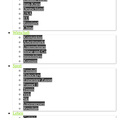
Iran-Krieg
Deutschland
USA
EU
Russland
China
Wirtschaft
Konjunktur
Arbeitsmarkt
Unternehmen
Börse und Co
Immobilien
Konsum
Sport
Fussball
Eishockey
Eismeister Zaugg
Formel 1
Tennis
Velo
Ski
Unvergessen
Resultate
Leben
Gefühle