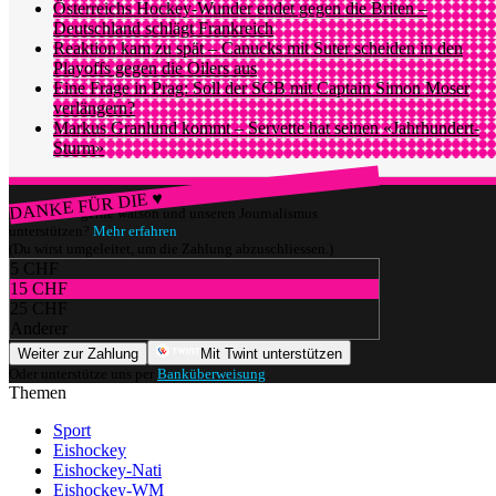
Österreichs Hockey-Wunder endet gegen die Briten –
Deutschland schlägt Frankreich
Reaktion kam zu spät – Canucks mit Suter scheiden in den
Playoffs gegen die Oilers aus
Eine Frage in Prag: Soll der SCB mit Captain Simon Moser
verlängern?
Markus Granlund kommt – Servette hat seinen «Jahrhundert-
Sturm»
DANKE FÜR DIE ♥
Würdest du gerne watson und unseren Journalismus
unterstützen?
Mehr erfahren
(Du wirst umgeleitet, um die Zahlung abzuschliessen.)
5 CHF
15 CHF
25 CHF
Anderer
Weiter zur Zahlung
Mit Twint unterstützen
Oder unterstütze uns per
Banküberweisung
.
Themen
Sport
Eishockey
Eishockey-Nati
Eishockey-WM