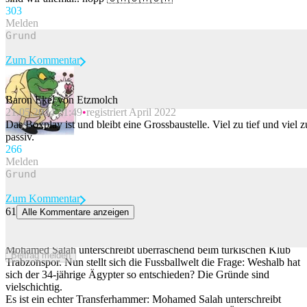
30
3
Melden
Zum Kommentar
Baron Ekel von Etzmolch
21.05.2024 21:49
registriert April 2022
Beitrag melden
Das Boxplay ist und bleibt eine Grossbaustelle. Viel zu tief und viel z
passiv.
26
6
Melden
Zum Kommentar
61
Alle Kommentare anzeigen
Weshalb entschied sich Mohamed Salah ausgerechnet für
Trabzonspor?
Mohamed Salah unterschreibt überraschend beim türkischen Klub
Beitrag melden
Trabzonspor. Nun stellt sich die Fussballwelt die Frage: Weshalb hat
sich der 34-jährige Ägypter so entschieden? Die Gründe sind
vielschichtig.
Es ist ein echter Transferhammer: Mohamed Salah unterschreibt