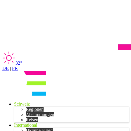
32°
DE
|
FR
Schweiz
Regionen
Abstimmungen
Reisen
International
Ukraine-Krieg