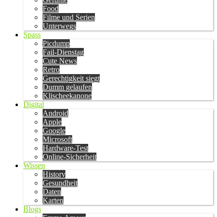
Food
Filme und Serien
Unterwegs
Spass
Picdump
Fail-Dienstag
Cute News
Retro
Gerechtigkeit siegt
Dumm gelaufen
Klischeekanone
Digital
Android
Apple
Google
Microsoft
Hardware-Test
Online-Sicherheit
Wissen
History
Gesundheit
Daten
Karten
Blogs