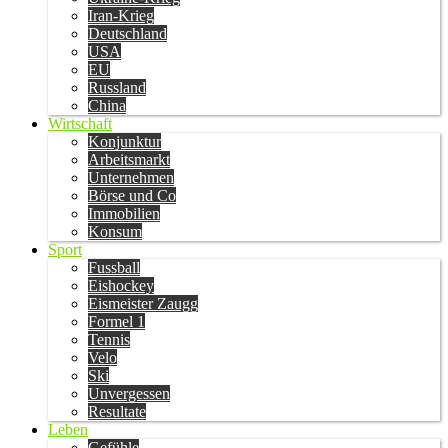
Iran-Krieg
Deutschland
USA
EU
Russland
China
Wirtschaft
Konjunktur
Arbeitsmarkt
Unternehmen
Börse und Co
Immobilien
Konsum
Sport
Fussball
Eishockey
Eismeister Zaugg
Formel 1
Tennis
Velo
Ski
Unvergessen
Resultate
Leben
Gefühle