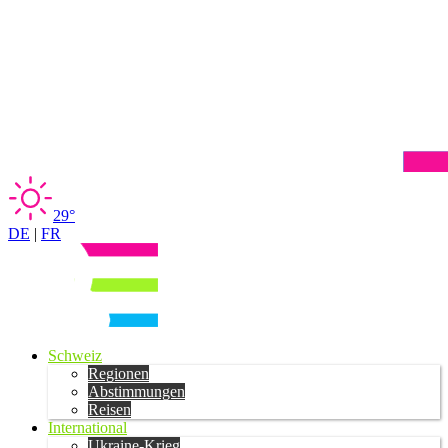
29°
DE
|
FR
Schweiz
Regionen
Abstimmungen
Reisen
International
Ukraine-Krieg