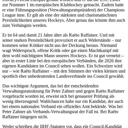
zur Nummer 1 im europäischen Klubhockey gemacht. Zudem hatte
er eine Führungsposition (Verwaltungsratspräsident) der Champions
League inne. Er gilt als eine der stärksten und charismatischsten
Persönlichkeiten unseres Hockeys. Aber genau das könnte ihm auch
zum Verhängnis werden.
Er ist 64 und damit 21 Jahre älter als Raëto Raffainer. Und mit
seiner starken Persönlichkeit provoziert er auch Widerstände – nur
kommen seine Kritiker nicht aus der Deckung heraus. Niemand
wagt Widerspruch, offene Kritik oder gar einen Machtkampf mit
dem wohl mächtigsten Mann unseres Hockeys. Er ist gut vernetzt –
aber in erster Linie bei den europäischen Verbänden, die 2026 ihre
eigenen Kandidaten im Council sehen wollen. Ein Schweizer wird
nur – wie Raëto Raffainer – mit den Stimmen der vielen kleinen und
sportlich eher unbedeutenden Landesverbände ins Council gewählt.
Das wichtigste Argument, das bei der entscheidenden
Verwaltungsratssitzung für Peter Zahner und gegen Raëto Raffainer
vorgebracht worden ist, erweist sich bei genauerer Prüfung als
wenig überzeugend: Wahlchancen habe nur ein Kandidat, der auch
bei einem nationalen Verband ein offizielles Amt bekleide. Was bei
Peter Zahner als Verbands-Verwaltungsrat der Fall ist. Bei Raëto
Raffainer hingegen nicht.
Weder schreiben die IIHF-Statuten vor, dass ein Council-Kandidat