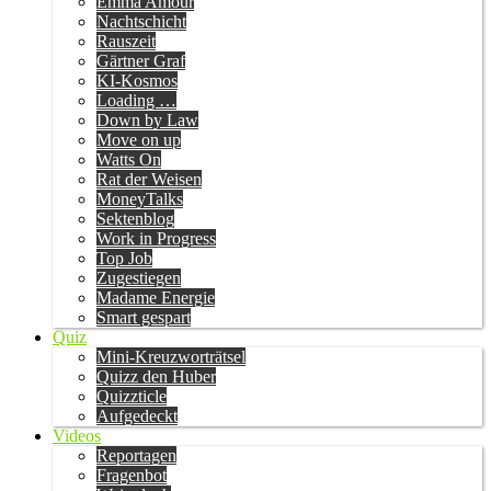
Emma Amour
Nachtschicht
Rauszeit
Gärtner Graf
KI-Kosmos
Loading …
Down by Law
Move on up
Watts On
Rat der Weisen
MoneyTalks
Sektenblog
Work in Progress
Top Job
Zugestiegen
Madame Energie
Smart gespart
Quiz
Mini-Kreuzworträtsel
Quizz den Huber
Quizzticle
Aufgedeckt
Videos
Reportagen
Fragenbot