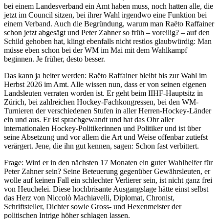
bei einem Landesverband ein Amt haben muss, noch hatten alle, die
jetzt im Council sitzen, bei ihrer Wahl irgendwo eine Funktion bei
einem Verband. Auch die Begründung, warum man Raëto Raffainer
schon jetzt abgesägt und Peter Zahner so früh – voreilig? – auf den
Schild gehoben hat, klingt ebenfalls nicht restlos glaubwürdig: Man
müsse eben schon bei der WM im Mai mit dem Wahlkampf
beginnen. Je früher, desto besser.
Das kann ja heiter werden: Raëto Raffainer bleibt bis zur Wahl im
Herbst 2026 im Amt. Alle wissen nun, dass er von seinen eigenen
Landsleuten verraten worden ist. Er geht beim IIHF-Hauptsitz in
Zürich, bei zahlreichen Hockey-Fachkongressen, bei den WM-
Turnieren der verschiedenen Stufen in aller Herren-Hockey-Länder
ein und aus. Er ist sprachgewandt und hat das Ohr aller
internationalen Hockey-Politikerinnen und Politiker und ist über
seine Absetzung und vor allem die Art und Weise offenbar zutiefst
verärgert. Jene, die ihn gut kennen, sagen: Schon fast verbittert.
Frage: Wird er in den nächsten 17 Monaten ein guter Wahlhelfer für
Peter Zahner sein? Seine Beteuerung gegenüber Gewährsleuten, er
wolle auf keinen Fall ein schlechter Verlierer sein, ist nicht ganz frei
von Heuchelei. Diese hochbrisante Ausgangslage hätte einst selbst
das Herz von Niccolò Machiavelli, Diplomat, Chronist,
Schriftsteller, Dichter sowie Gross- und Hexenmeister der
politischen Intrige höher schlagen lassen.