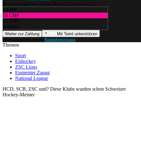
(Du wirst umgeleitet, um die Zahlung abzuschliessen.)
5 CHF
15 CHF
25 CHF
Anderer
Weiter zur Zahlung
Mit Twint unterstützen
Oder unterstütze uns per
Banküberweisung
.
Themen
Sport
Eishockey
ZSC Lions
Eismeister Zaugg
National League
HCD, SCB, ZSC und? Diese Klubs wurden schon Schweizer
Hockey-Meister