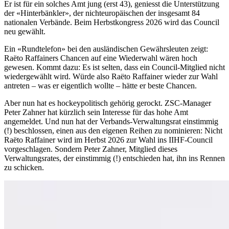
Er ist für ein solches Amt jung (erst 43), geniesst die Unterstützung
der «Hinterbänkler», der nichteuropäischen der insgesamt 84
nationalen Verbände. Beim Herbstkongress 2026 wird das Council
neu gewählt.
Ein «Rundtelefon» bei den ausländischen Gewährsleuten zeigt:
Raëto Raffainers Chancen auf eine Wiederwahl wären hoch
gewesen. Kommt dazu: Es ist selten, dass ein Council-Mitglied nicht
wiedergewählt wird. Würde also Raëto Raffainer wieder zur Wahl
antreten – was er eigentlich wollte – hätte er beste Chancen.
Aber nun hat es hockeypolitisch gehörig gerockt. ZSC-Manager
Peter Zahner hat kürzlich sein Interesse für das hohe Amt
angemeldet. Und nun hat der Verbands-Verwaltungsrat einstimmig
(!) beschlossen, einen aus den eigenen Reihen zu nominieren: Nicht
Raëto Raffainer wird im Herbst 2026 zur Wahl ins IIHF-Council
vorgeschlagen. Sondern Peter Zahner, Mitglied dieses
Verwaltungsrates, der einstimmig (!) entschieden hat, ihn ins Rennen
zu schicken.