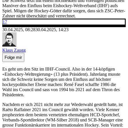
Die Schweiz setzt mit einem hochheiklen und voreiligen politischen
Manöver den Einfluss beim Eishockey-Weltverband (IIHF) aufs
Spiel. Mögen die Hockey-Götter dafür sorgen, dass sich ZSC-Peter-
Zahner nicht überschätzt und verrechnet.
17
30.04.2025, 08:28
30.04.2025, 14:23
Klaus Zaugg
Folge mir
Es geht um den Sitz im IIHF-Council. Also in der 14-köpfigen
«Eishockey-Weltregierung» (13 plus Präsident). Jahrelang musste
sich die Schweiz keine Sorgen um den Einfluss auf höchster
hockeypolitischer Ebene machen: René Fasel schaffte 1986 die
Wahl ins Council und sass von 1994 bis 2021 auf dem Thron des
Präsidenten.
Nachdem er sich 2021 nicht mehr zur Wiederwahl gestellt hatte, ist
Raëto Raffainer 2021 ins Council gewählt worden. Viele Kenner
prophezeien dem bestens vernetzten ehemaligen HCD-Sportchef,
Verbands-Sportdirektor (WM-Silber 2018) und SCB-Manager eine
grosse Funktionärskarriere im internationalen Hockey. Sein Vorteil: