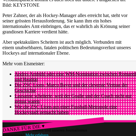
Bild: KEYSTONE
Peter Zahner, der als Hockey-Manager alles erreicht hat, steht vor
seiner grössten Herausforderung. Sie kann ihm ein hohes
internationales Amt einbringen, das er wahrlich als Krönung seiner
grandiosen Karriere verdient hätte.
Aber spektakuläres Scheitern ist auch möglich. Verbunden mit
einem unabsehbaren, fatalen politischen Bedeutungsverlust unseres
Hockeys auf internationaler Ebene.
Mehr vom Eismeister:
Andres Ambühl oder eine WM-Nomination zwischen Romanti
und Realität
Die ZSC Lions, Marco Bayer und der cleverste Vertrag der
Geschichte
Lausanne scheiterte, weil der Goalie und der Coach nicht gut
genug waren
Wie die ZSC Lions aus einer Fussball-Metropole eine
Hockeystadt gemacht haben
DANKE FÜR DIE ♥
Würdest du gerne watson und unseren Journalismus
unterstützen?
Mehr erfahren