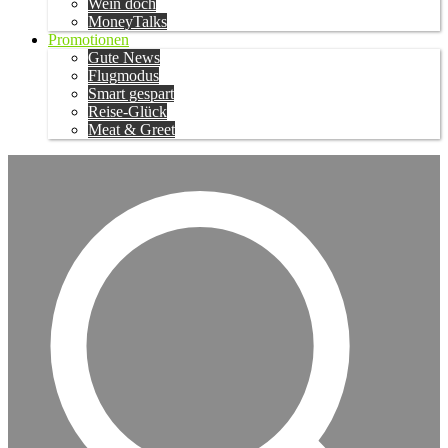
Wein doch
MoneyTalks
Promotionen
Gute News
Flugmodus
Smart gespart
Reise-Glück
Meat & Greet