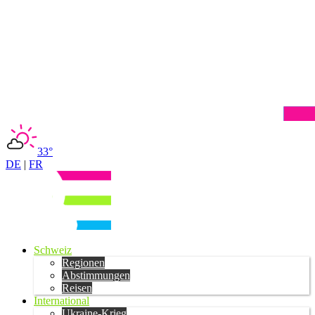
33°
DE
|
FR
Schweiz
Regionen
Abstimmungen
Reisen
International
Ukraine-Krieg