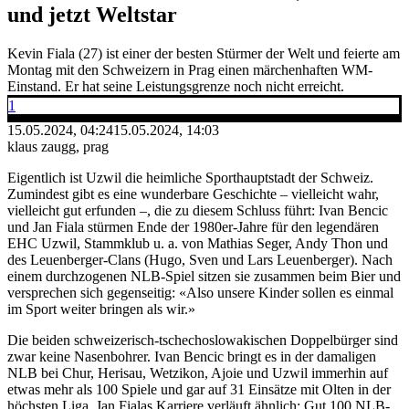
und jetzt Weltstar
Kevin Fiala (27) ist einer der besten Stürmer der Welt und feierte am
Montag mit den Schweizern in Prag einen märchenhaften WM-
Einstand. Er hat seine Leistungsgrenze noch nicht erreicht.
1
15.05.2024, 04:24
15.05.2024, 14:03
klaus zaugg, prag
Eigentlich ist Uzwil die heimliche Sporthauptstadt der Schweiz.
Zumindest gibt es eine wunderbare Geschichte – vielleicht wahr,
vielleicht gut erfunden –, die zu diesem Schluss führt: Ivan Bencic
und Jan Fiala stürmen Ende der 1980er-Jahre für den legendären
EHC Uzwil, Stammklub u. a. von Mathias Seger, Andy Thon und
des Leuenberger-Clans (Hugo, Sven und Lars Leuenberger). Nach
einem durchzogenen NLB-Spiel sitzen sie zusammen beim Bier und
versprechen sich gegenseitig: «Also unsere Kinder sollen es einmal
im Sport weiter bringen als wir.»
Die beiden schweizerisch-tschechoslowakischen Doppelbürger sind
zwar keine Nasenbohrer. Ivan Bencic bringt es in der damaligen
NLB bei Chur, Herisau, Wetzikon, Ajoie und Uzwil immerhin auf
etwas mehr als 100 Spiele und gar auf 31 Einsätze mit Olten in der
höchsten Liga. Jan Fialas Karriere verläuft ähnlich: Gut 100 NLB-