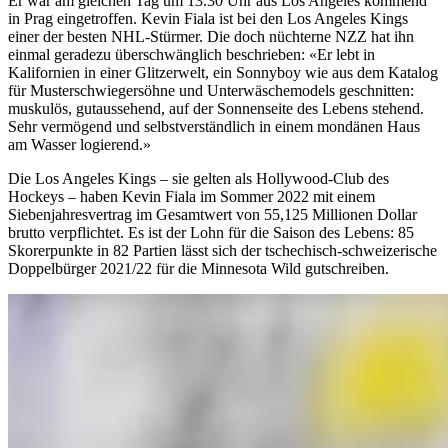
Er war am gleichen Tag um 13.30 Uhr aus Los Angeles kommend
in Prag eingetroffen. Kevin Fiala ist bei den Los Angeles Kings
einer der besten NHL-Stürmer. Die doch nüchterne NZZ hat ihn
einmal geradezu überschwänglich beschrieben: «Er lebt in
Kalifornien in einer Glitzerwelt, ein Sonnyboy wie aus dem Katalog
für Musterschwiegersöhne und Unterwäschemodels geschnitten:
muskulös, gutaussehend, auf der Sonnenseite des Lebens stehend.
Sehr vermögend und selbstverständlich in einem mondänen Haus
am Wasser logierend.»
Die Los Angeles Kings – sie gelten als Hollywood-Club des
Hockeys – haben Kevin Fiala im Sommer 2022 mit einem
Siebenjahresvertrag im Gesamtwert von 55,125 Millionen Dollar
brutto verpflichtet. Es ist der Lohn für die Saison des Lebens: 85
Skorerpunkte in 82 Partien lässt sich der tschechisch-schweizerische
Doppelbürger 2021/22 für die Minnesota Wild gutschreiben.