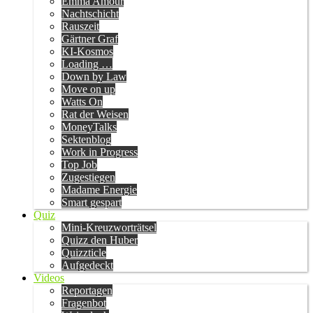
Emma Amour
Nachtschicht
Rauszeit
Gärtner Graf
KI-Kosmos
Loading …
Down by Law
Move on up
Watts On
Rat der Weisen
MoneyTalks
Sektenblog
Work in Progress
Top Job
Zugestiegen
Madame Energie
Smart gespart
Quiz
Mini-Kreuzworträtsel
Quizz den Huber
Quizzticle
Aufgedeckt
Videos
Reportagen
Fragenbot