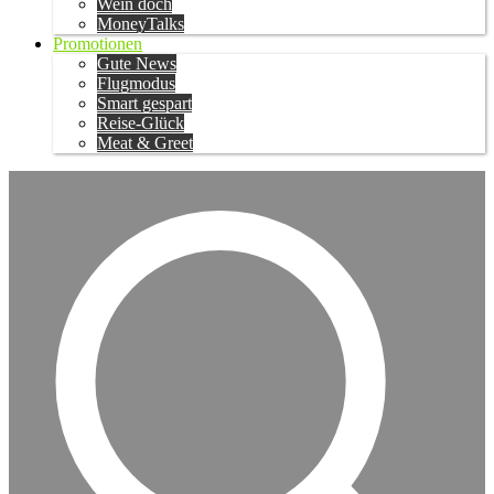
Wein doch
MoneyTalks
Promotionen
Gute News
Flugmodus
Smart gespart
Reise-Glück
Meat & Greet