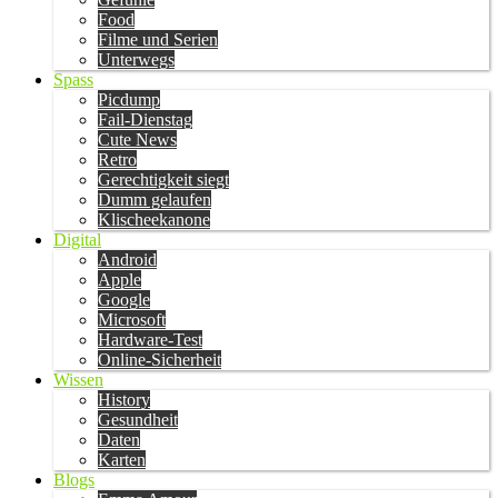
Food
Filme und Serien
Unterwegs
Spass
Picdump
Fail-Dienstag
Cute News
Retro
Gerechtigkeit siegt
Dumm gelaufen
Klischeekanone
Digital
Android
Apple
Google
Microsoft
Hardware-Test
Online-Sicherheit
Wissen
History
Gesundheit
Daten
Karten
Blogs