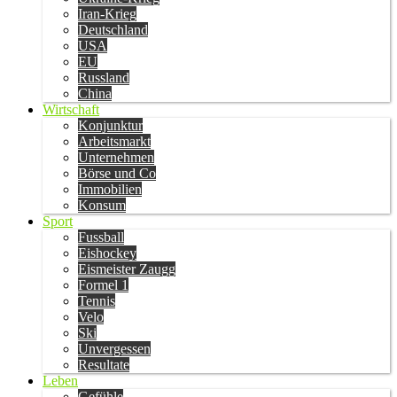
Iran-Krieg
Deutschland
USA
EU
Russland
China
Wirtschaft
Konjunktur
Arbeitsmarkt
Unternehmen
Börse und Co
Immobilien
Konsum
Sport
Fussball
Eishockey
Eismeister Zaugg
Formel 1
Tennis
Velo
Ski
Unvergessen
Resultate
Leben
Gefühle