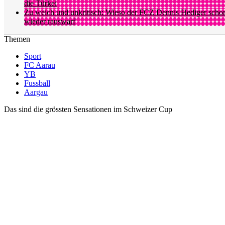
die Türkei
Zu weich und unkritisch: Wieso der FCZ Dennis Hediger scho
wieder rauswarf
Themen
Sport
FC Aarau
YB
Fussball
Aargau
Das sind die grössten Sensationen im Schweizer Cup