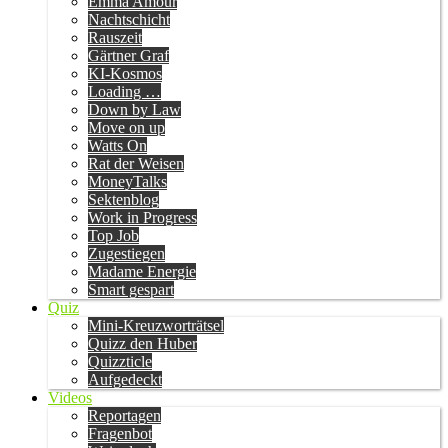
Emma Amour
Nachtschicht
Rauszeit
Gärtner Graf
KI-Kosmos
Loading …
Down by Law
Move on up
Watts On
Rat der Weisen
MoneyTalks
Sektenblog
Work in Progress
Top Job
Zugestiegen
Madame Energie
Smart gespart
Quiz
Mini-Kreuzworträtsel
Quizz den Huber
Quizzticle
Aufgedeckt
Videos
Reportagen
Fragenbot