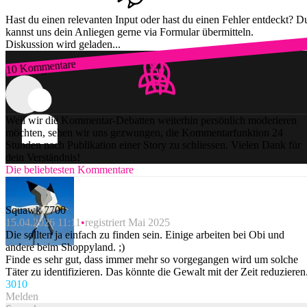
Hast du einen relevanten Input oder hast du einen Fehler entdeckt? D
kannst uns dein Anliegen gerne via Formular übermitteln.
Diskussion wird geladen...
10 Kommentare
Zum Login
Weil wir die Kommentar-Debatten weiterhin persönlich moderieren
möchten, sehen wir uns gezwungen, die Kommentarfunktion 24
Stunden nach Publikation einer Story zu schliessen. Vielen Dank für
dein Verständnis!
Die beliebtesten Kommentare
Squawk 7700
15.04.2026 11:11
registriert Mai 2025
Die sollten ja einfach zu finden sein. Einige arbeiten bei Obi und
andere beim Shoppyland. ;)
Finde es sehr gut, dass immer mehr so vorgegangen wird um solche
Täter zu identifizieren. Das könnte die Gewalt mit der Zeit reduzieren
30
10
Melden