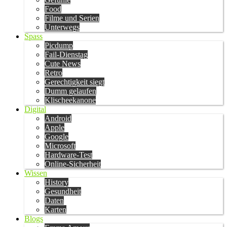
Food
Filme und Serien
Unterwegs
Spass
Picdump
Fail-Dienstag
Cute News
Retro
Gerechtigkeit siegt
Dumm gelaufen
Klischeekanone
Digital
Android
Apple
Google
Microsoft
Hardware-Test
Online-Sicherheit
Wissen
History
Gesundheit
Daten
Karten
Blogs