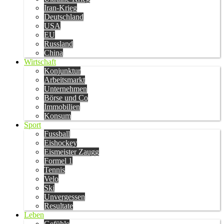
Iran-Krieg
Deutschland
USA
EU
Russland
China
Wirtschaft
Konjunktur
Arbeitsmarkt
Unternehmen
Börse und Co
Immobilien
Konsum
Sport
Fussball
Eishockey
Eismeister Zaugg
Formel 1
Tennis
Velo
Ski
Unvergessen
Resultate
Leben
Gefühle