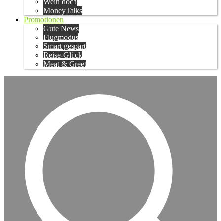
Wein doch
MoneyTalks
Promotionen
Gute News
Flugmodus
Smart gespart
Reise-Glück
Meat & Greet