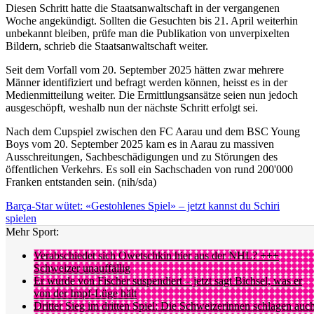
Diesen Schritt hatte die Staatsanwaltschaft in der vergangenen
Woche angekündigt. Sollten die Gesuchten bis 21. April weiterhin
unbekannt bleiben, prüfe man die Publikation von unverpixelten
Bildern, schrieb die Staatsanwaltschaft weiter.
Seit dem Vorfall vom 20. September 2025 hätten zwar mehrere
Männer identifiziert und befragt werden können, heisst es in der
Medienmitteilung weiter. Die Ermittlungsansätze seien nun jedoch
ausgeschöpft, weshalb nun der nächste Schritt erfolgt sei.
Nach dem Cupspiel zwischen den FC Aarau und dem BSC Young
Boys vom 20. September 2025 kam es in Aarau zu massiven
Ausschreitungen, Sachbeschädigungen und zu Störungen des
öffentlichen Verkehrs. Es soll ein Sachschaden von rund 200'000
Franken entstanden sein. (nih/sda)
Barça-Star wütet: «Gestohlenes Spiel» – jetzt kannst du Schiri
spielen
Mehr Sport:
Verabschiedet sich Owetschkin hier aus der NHL? +++
Schweizer unauffällig
Er wurde von Fischer suspendiert – jetzt sagt Bichsel, was er
von der Impf-Lüge hält
Dritter Sieg im dritten Spiel: Die Schweizerinnen schlagen auc