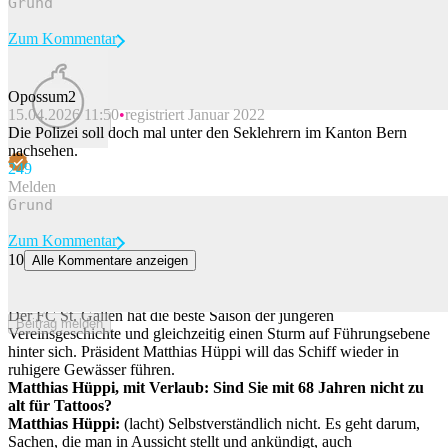
Zum Kommentar
Opossum2
15.04.2026 11:50
registriert Januar 2022
Beitrag melden
Die Polizei soll doch mal unter den Seklehrern im Kanton Bern
nachsehen.
24
9
Melden
Zum Kommentar
10
Alle Kommentare anzeigen
FCSG-Präsident Matthias Hüppi: «Es gibt gewisse Grundwerte, die
nicht verhandelbar sind»
Der FC St. Gallen hat die beste Saison der jüngeren
Beitrag melden
Vereinsgeschichte und gleichzeitig einen Sturm auf Führungsebene
hinter sich. Präsident Matthias Hüppi will das Schiff wieder in
ruhigere Gewässer führen.
Matthias Hüppi, mit Verlaub: Sind Sie mit 68 Jahren nicht zu
alt für Tattoos?
Matthias Hüppi:
(lacht) Selbstverständlich nicht. Es geht darum,
Sachen, die man in Aussicht stellt und ankündigt, auch