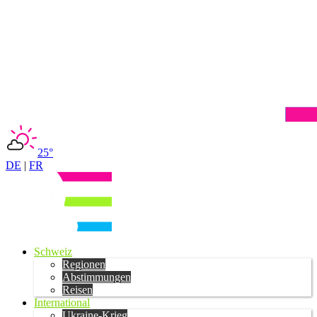
25°
DE
|
FR
Schweiz
Regionen
Abstimmungen
Reisen
International
Ukraine-Krieg