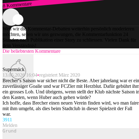
8 Kommentare
Zum Login
Weil wir die Kommentar-Debatten weiterhin persönlich moderieren
möchten, sehen wir uns gezwungen, die Kommentarfunktion 24
Stunden nach Publikation einer Story zu schliessen. Vielen Dank für
dein Verständnis!
Die beliebtesten Kommentare
Supermäck
13.05.2026 16:04
registriert März 2020
Brecher‘s Saison war sicher nicht die Beste. Aber jahrelang war er ei
zuverlässiger Goalie und war FCZler mit Herzblut. Dafür gebührt ih
ein grosses Lob. Und übrigens, wenn stellt der Klub nächste Saison i
den Kasten, wenn Huber auch gehen würde?
Ich hoffe, dass Brecher einen neuen Verein finden wird, wo man faire
mit ihm umgeht, als dies beim Stadtclub in dieser Spielzeit der Fall
war.
39
11
Melden