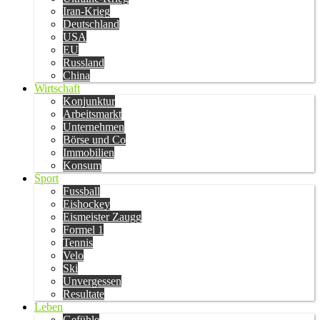
Iran-Krieg
Deutschland
USA
EU
Russland
China
Wirtschaft
Konjunktur
Arbeitsmarkt
Unternehmen
Börse und Co
Immobilien
Konsum
Sport
Fussball
Eishockey
Eismeister Zaugg
Formel 1
Tennis
Velo
Ski
Unvergessen
Resultate
Leben
Gefühle