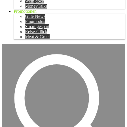
Wein doch
MoneyTalks
Promotionen
Gute News
Flugmodus
Smart gespart
Reise-Glück
Meat & Greet