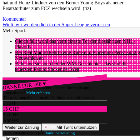
hat und Heinz Lindner von den Berner Young Boys als neuer
Ersatztorhüter zum FCZ wechseln wird. (riz)
Kommentar
Winti, wir werden dich in der Super League vermissen
Mehr Sport:
Gleich fällt wohl das verrückteste Tor der diesjährigen NHL-
Playoffs
Bei Real Madrid kehrt keine Ruhe ein: Florentino Perez kündig
Neuwahlen an
Bald sind sie auch bei der WM-Geschichte – das sind die
teuersten Panini-Sticker der Welt
DANKE FÜR DIE ♥
Würdest du gerne watson und unseren Journalismus
unterstützen?
Mehr erfahren
(Du wirst umgeleitet, um die Zahlung abzuschliessen.)
5 CHF
15 CHF
25 CHF
Anderer
Weiter zur Zahlung
Mit Twint unterstützen
Oder unterstütze uns per
Banküberweisung
.
Themen