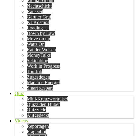
Emma Amour
Nachtschicht
Rauszeit
Gärtner Graf
KI-Kosmos
Loading …
Down by Law
Move on up
Watts On
Rat der Weisen
MoneyTalks
Sektenblog
Work in Progress
Top Job
Zugestiegen
Madame Energie
Smart gespart
Quiz
Mini-Kreuzworträtsel
Quizz den Huber
Quizzticle
Aufgedeckt
Videos
Reportagen
Fragenbot