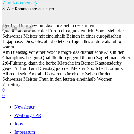
Zum Kommentar
8
Alle Kommentare anzeigen
Nach turbulenten Tagen ist Thun der europäischen Ligaphase ganz
nah
Der FC Thun gewinnt das Hinspiel in der dritten
Beitrag melden
Qualifikationsrunde der Europa League deutlich. Somit steht der
Schweizer Meister mit eineinhalb Beinen in einer europäischen
Ligaphase. Dies, obwohl die letzten Tage alles andere als ruhig
waren.
Am Dienstag vor einer Woche folgte das dramatische Aus in der
Champions-League-Qualifikation gegen Dinamo Zagreb nach einer
2:0-Führung, dann die herbe Klatsche im Berner Kantonsderby
gegen YB und am Dienstag gab der Meister-Sportchef Dominik
Albrecht sein Amt ab. Es waren stürmische Zeiten für den
Schweizer Meister Thun in den letzten eineinhalb Wochen.
Zur Story
0
0
Newsletter
Werbung / PR
Jobs
Impressum