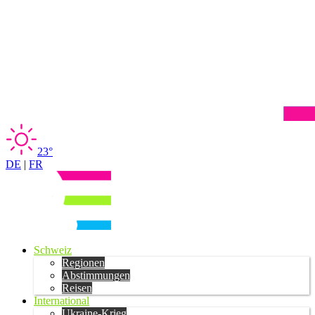
23°
DE
|
FR
Schweiz
Regionen
Abstimmungen
Reisen
International
Ukraine-Krieg