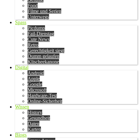
Food
Filme und Serien
Unterwegs
Spass
Picdump
Fail-Dienstag
Cute News
Retro
Gerechtigkeit siegt
Dumm gelaufen
Klischeekanone
Digital
Android
Apple
Google
Microsoft
Hardware-Test
Online-Sicherheit
Wissen
History
Gesundheit
Daten
Karten
Blogs