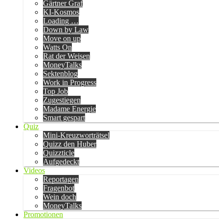
Gärtner Graf
KI-Kosmos
Loading …
Down by Law
Move on up
Watts On
Rat der Weisen
MoneyTalks
Sektenblog
Work in Progress
Top Job
Zugestiegen
Madame Energie
Smart gespart
Quiz
Mini-Kreuzworträtsel
Quizz den Huber
Quizzticle
Aufgedeckt
Videos
Reportagen
Fragenbot
Wein doch
MoneyTalks
Promotionen