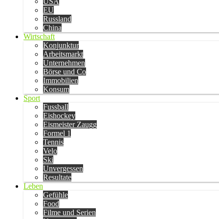
USA
EU
Russland
China
Wirtschaft
Konjunktur
Arbeitsmarkt
Unternehmen
Börse und Co
Immobilien
Konsum
Sport
Fussball
Eishockey
Eismeister Zaugg
Formel 1
Tennis
Velo
Ski
Unvergessen
Resultate
Leben
Gefühle
Food
Filme und Serien