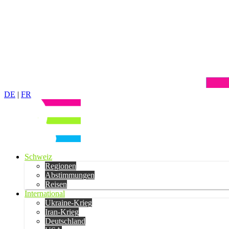
DE
|
FR
Schweiz
Regionen
Abstimmungen
Reisen
International
Ukraine-Krieg
Iran-Krieg
Deutschland