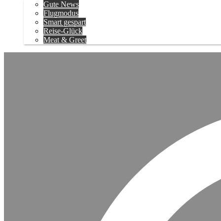
Gute News
Flugmodus
Smart gespart
Reise-Glück
Meat & Greet