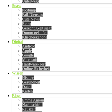
Unterwegs
Spass
Picdump
Fail-Dienstag
Cute News
Retro
Gerechtigkeit siegt
Dumm gelaufen
Klischeekanone
Digital
Android
Apple
Google
Microsoft
Hardware-Test
Online-Sicherheit
Wissen
History
Gesundheit
Daten
Karten
Blogs
Emma Amour
Nachtschicht
Rauszeit