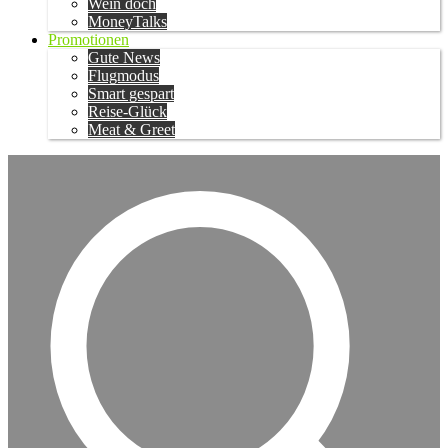
Wein doch
MoneyTalks
Promotionen
Gute News
Flugmodus
Smart gespart
Reise-Glück
Meat & Greet