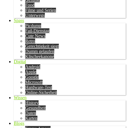
Food
Filme und Serien
Unterwegs
Spass
Picdump
Fail-Dienstag
Cute News
Retro
Gerechtigkeit siegt
Dumm gelaufen
Klischeekanone
Digital
Android
Apple
Google
Microsoft
Hardware-Test
Online-Sicherheit
Wissen
History
Gesundheit
Daten
Karten
Blogs