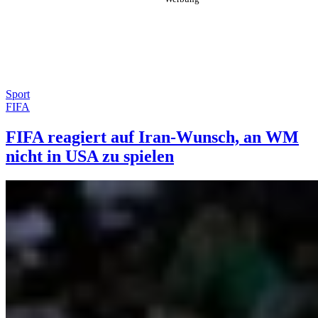
Sport
FIFA
FIFA reagiert auf Iran-Wunsch, an WM
nicht in USA zu spielen