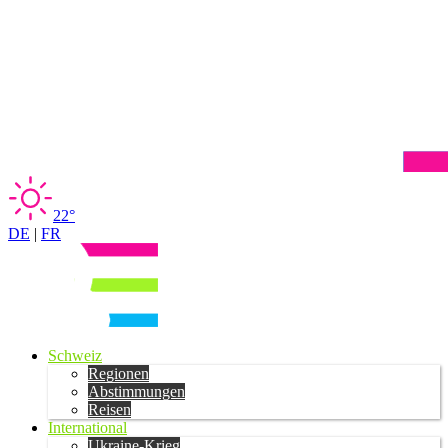
22°
DE
|
FR
Schweiz
Regionen
Abstimmungen
Reisen
International
Ukraine-Krieg