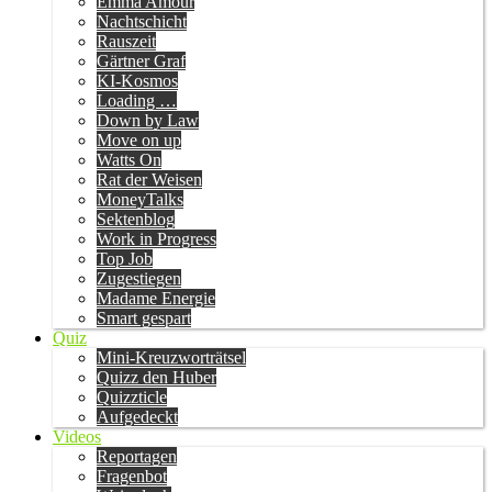
Emma Amour
Nachtschicht
Rauszeit
Gärtner Graf
KI-Kosmos
Loading …
Down by Law
Move on up
Watts On
Rat der Weisen
MoneyTalks
Sektenblog
Work in Progress
Top Job
Zugestiegen
Madame Energie
Smart gespart
Quiz
Mini-Kreuzworträtsel
Quizz den Huber
Quizzticle
Aufgedeckt
Videos
Reportagen
Fragenbot