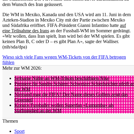
dem Wunsch des Iran geäussert.
Die WM in Mexiko, Kanada und den USA wird am 11. Juni in dem
Azteken-Stadion in Mexiko City mit der Partie zwischen Mexiko
und Südafrika eröffnet. FIFA-Präsident Gianni Infantino hatte
auf
eine Teilnahme des Irans
an der Fussball-WM im Sommer gedrängt.
«Wir wollen, dass Iran spielt, Iran wird bei der WM spielen. Es gibt
keinen Plan B, C oder D – es gibt Plan A», sagte der Walliser.
(nih/sda/dpa)
Wieso sich viele Fans wegen WM-Tickets von der FIFA betrogen
fühlen
Mehr zur WM 2026:
Seltsame Nähte an WM-Trikots beschäftigen Nike
Premiere für Sandro Schärer: Schweizer Schiedsrichter pfeift a
der WM
Niemand mag die FIFA? Der Name dieses Golfers zeigt das
Gegenteil
Kongos Fussballer wollen Superfan «Lumumba» als
Staffmitglied an der WM
Themen
Sport