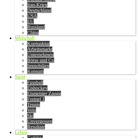
Iran-Krieg
Deutschland
USA
EU
Russland
China
Wirtschaft
Konjunktur
Arbeitsmarkt
Unternehmen
Börse und Co
Immobilien
Konsum
Sport
Fussball
Eishockey
Eismeister Zaugg
Formel 1
Tennis
Velo
Ski
Unvergessen
Resultate
Leben
Gefühle