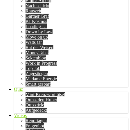
Emma Amour
Nachtschicht
Rauszeit
Gärtner Graf
KI-Kosmos
Loading …
Down by Law
Move on up
Watts On
Rat der Weisen
MoneyTalks
Sektenblog
Work in Progress
Top Job
Zugestiegen
Madame Energie
Smart gespart
Quiz
Mini-Kreuzworträtsel
Quizz den Huber
Quizzticle
Aufgedeckt
Videos
Reportagen
Fragenbot