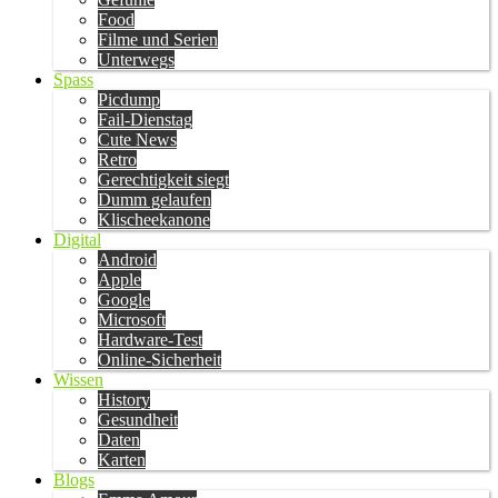
Food
Filme und Serien
Unterwegs
Spass
Picdump
Fail-Dienstag
Cute News
Retro
Gerechtigkeit siegt
Dumm gelaufen
Klischeekanone
Digital
Android
Apple
Google
Microsoft
Hardware-Test
Online-Sicherheit
Wissen
History
Gesundheit
Daten
Karten
Blogs