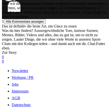
Weil wir die Kommentar-Debatten weiterhin persönlich moderieren
möchten, sehen wir uns gezwungen, die Kommentarfunktion 24
Stunden nach Publikation einer Story zu schliessen. Vielen Dank für
dein Verständnis!
1
Alle Kommentare anzeigen
Das ist definitiv die beste Art, ein Glace zu essen
Was du hier findest? Aussergewöhnliche Tore, kuriose Szenen,
Memes, Bilder, Videos und alles, das zu gut ist, um es nicht zu
zeigen. Lauter Dinge, die wir ohne viele Worte in unseren Sport-
Chats mit den Kollegen teilen – und damit auch mit dir. Chat-Futter
eben.
Zur Story
0
0
Newsletter
Werbung / PR
Jobs
Impressum
AGB
Datenschutz