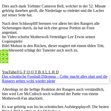
Dies auch dank Torhüter Cameron Bell, welcher in der 52. Minute
gehörig daneben greift, die Niederlage so einleitet und die Lacher
auf seiner Seite hat.
Nach dem Schlusspfiff brennen vor allem bei den Rangers alle
Sicherungen durch, da hat sich eine grosse Portion an Frust
angestaut.
Im Video schubst Motherwell-Verteidiger Lee Erwin seinen
Gegenspieler
Bilel Mohsni in den Rücken, dieser reagiert mit einem üblen Tritt,
anschliessend schlägt der Tunesier auch noch zu.
YouTube/I G F O O T B A L L H D
Das schottische Fussball-Dilemma – Celtic macht alles platt und die
Rangers gehen wohl wieder pleite
Allerdings ist die heftige Reaktion der Rangers auch verständlich,
hier wird Lee McCulloch noch während der Partie von einem
Motherwell-Fan attackiert.
Es war gehörig was los im schottischen Aufstiegsplayoff. Die besten