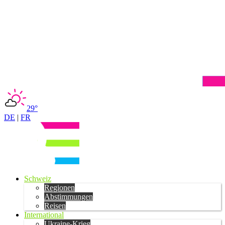
29°
DE
|
FR
Schweiz
Regionen
Abstimmungen
Reisen
International
Ukraine-Krieg