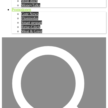
Wein doch
MoneyTalks
Promotionen
Gute News
Flugmodus
Smart gespart
Reise-Glück
Meat & Greet