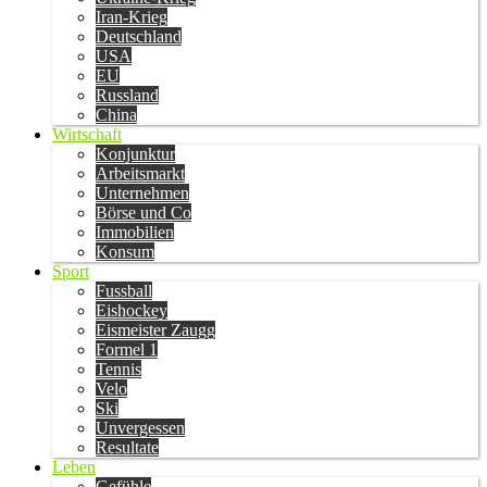
Iran-Krieg
Deutschland
USA
EU
Russland
China
Wirtschaft
Konjunktur
Arbeitsmarkt
Unternehmen
Börse und Co
Immobilien
Konsum
Sport
Fussball
Eishockey
Eismeister Zaugg
Formel 1
Tennis
Velo
Ski
Unvergessen
Resultate
Leben
Gefühle