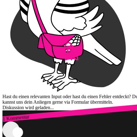
Hast du einen relevanten Input oder hast du einen Fehler entdeckt? D
kannst uns dein Anliegen gerne via Formular übermitteln.
Diskussion wird geladen...
1 Kommentar
Zum Login