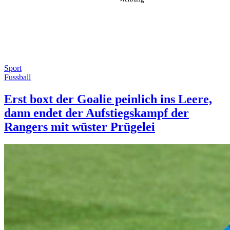
Sport
Fussball
Erst boxt der Goalie peinlich ins Leere,
dann endet der Aufstiegskampf der
Rangers mit wüster Prügelei