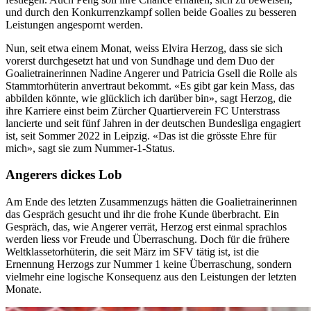
und durch den Konkurrenzkampf sollen beide Goalies zu besseren
Leistungen angespornt werden.
Nun, seit etwa einem Monat, weiss Elvira Herzog, dass sie sich
vorerst durchgesetzt hat und von Sundhage und dem Duo der
Goalietrainerinnen Nadine Angerer und Patricia Gsell die Rolle als
Stammtorhüterin anvertraut bekommt. «Es gibt gar kein Mass, das
abbilden könnte, wie glücklich ich darüber bin», sagt Herzog, die
ihre Karriere einst beim Zürcher Quartierverein FC Unterstrass
lancierte und seit fünf Jahren in der deutschen Bundesliga engagiert
ist, seit Sommer 2022 in Leipzig. «Das ist die grösste Ehre für
mich», sagt sie zum Nummer-1-Status.
Angerers dickes Lob
Am Ende des letzten Zusammenzugs hätten die Goalietrainerinnen
das Gespräch gesucht und ihr die frohe Kunde überbracht. Ein
Gespräch, das, wie Angerer verrät, Herzog erst einmal sprachlos
werden liess vor Freude und Überraschung. Doch für die frühere
Weltklassetorhüterin, die seit März im SFV tätig ist, ist die
Ernennung Herzogs zur Nummer 1 keine Überraschung, sondern
vielmehr eine logische Konsequenz aus den Leistungen der letzten
Monate.