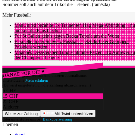
Sommer soll auch auf dem Trikot die 1 stehen. (ram/sda)
Mehr Fussball:
ManUnited bezahlte Ex-Trainer ten Hag Mega-Abfindung – n
müssen die Fans blechen
Für St.Gallen geht's gegen Backa Topola um die Wurst
Er spielte in der Schweiz Fussball – jetzt dürfte er Georgiens
Präsident werden
Mbappés Desasterabend und schlimme Patzer – 10 Aufreger au
der Champions League
DANKE FÜR DIE ♥
Würdest du gerne watson und unseren Journalismus
unterstützen?
Mehr erfahren
(Du wirst umgeleitet, um die Zahlung abzuschliessen.)
5 CHF
15 CHF
25 CHF
Anderer
Weiter zur Zahlung
Mit Twint unterstützen
Oder unterstütze uns per
Banküberweisung
.
Themen
Sport