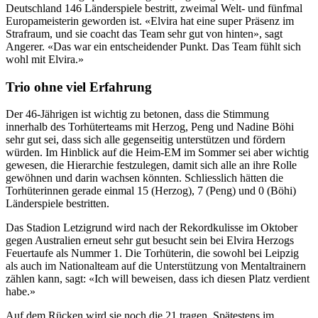
Deutschland 146 Länderspiele bestritt, zweimal Welt- und fünfmal
Europameisterin geworden ist. «Elvira hat eine super Präsenz im
Strafraum, und sie coacht das Team sehr gut von hinten», sagt
Angerer. «Das war ein entscheidender Punkt. Das Team fühlt sich
wohl mit Elvira.»
Trio ohne viel Erfahrung
Der 46-Jährigen ist wichtig zu betonen, dass die Stimmung
innerhalb des Torhüterteams mit Herzog, Peng und Nadine Böhi
sehr gut sei, dass sich alle gegenseitig unterstützen und fördern
würden. Im Hinblick auf die Heim-EM im Sommer sei aber wichtig
gewesen, die Hierarchie festzulegen, damit sich alle an ihre Rolle
gewöhnen und darin wachsen könnten. Schliesslich hätten die
Torhüterinnen gerade einmal 15 (Herzog), 7 (Peng) und 0 (Böhi)
Länderspiele bestritten.
Das Stadion Letzigrund wird nach der Rekordkulisse im Oktober
gegen Australien erneut sehr gut besucht sein bei Elvira Herzogs
Feuertaufe als Nummer 1. Die Torhüterin, die sowohl bei Leipzig
als auch im Nationalteam auf die Unterstützung von Mentaltrainern
zählen kann, sagt: «Ich will beweisen, dass ich diesen Platz verdient
habe.»
Auf dem Rücken wird sie noch die 21 tragen. Spätestens im