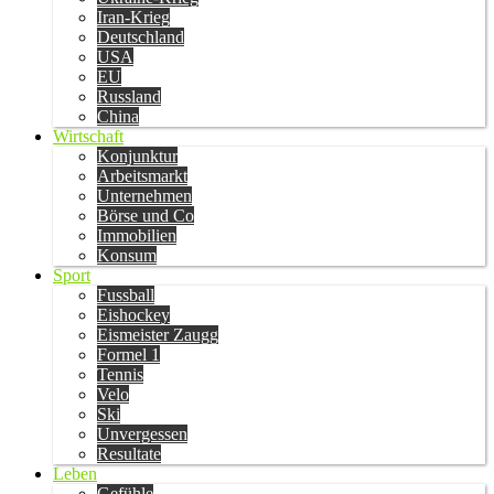
Iran-Krieg
Deutschland
USA
EU
Russland
China
Wirtschaft
Konjunktur
Arbeitsmarkt
Unternehmen
Börse und Co
Immobilien
Konsum
Sport
Fussball
Eishockey
Eismeister Zaugg
Formel 1
Tennis
Velo
Ski
Unvergessen
Resultate
Leben
Gefühle