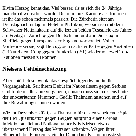
Elvira Herzog kennt das. Viel besser, als es sich die 24-Jährige
manchmal wünschen würde. Denn in ihrer Karriere als Torhüterin
ist ihr das schon mehrmals passiert. Die Zürcherin sitzt am
Dienstagnachmittag im Hotel in Pfäffikon, wo sie sich mit dem
Schweizer Nationalteam auf die letzten beiden Testspiele des Jahres
am Freitag in Zürich gegen Deutschland und am Dienstag in
Sheffield gegen Europameister England vorbereitet. Voller
Vorfreude sei sie, sagt Herzog, sich nach der Partie gegen Australien
(1:1) und dem Coup gegen Frankreich (2:1) wieder mit zwei Top-
Nationen messen zu können.
Nielsens Fehleinschätzung
Aber natürlich schwenkt das Gespräch irgendwann in die
Vergangenheit. Seit ihrem Debüt im Nationalteam gegen Serbien
sind fünfeinhalb Jahre vergangen, danach muss sie meistens hinter
der unbestrittenen Nummer 1 Gaëlle Thalmann anstehen und auf
ihre Bewährungschancen warten.
Wie im Dezember 2020, als Thalmann für das entscheidende Spiel
der EM-Qualifikation gegen Belgien aufgrund einer Corona-
Infektion ausfiel und Nationaltrainer Nils Nielsen etwas
überraschend Herzog das Vertrauen schenkte. Wegen ihrer
Sicherheit bei Flanken, sagte der Däne damals. Und musste sich