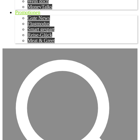
Wein doch
MoneyTalks
Promotionen
Gute News
Flugmodus
Smart gespart
Reise-Glück
Meat & Greet