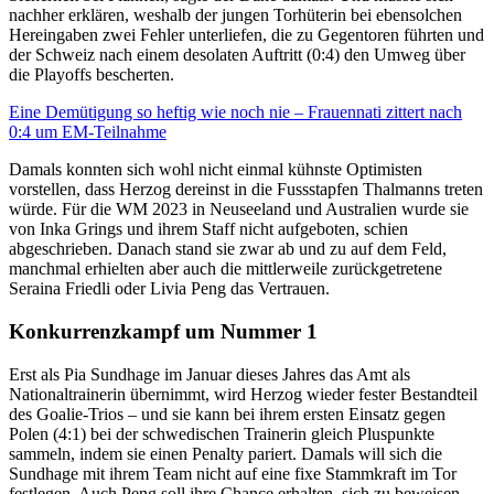
nachher erklären, weshalb der jungen Torhüterin bei ebensolchen
Hereingaben zwei Fehler unterliefen, die zu Gegentoren führten und
der Schweiz nach einem desolaten Auftritt (0:4) den Umweg über
die Playoffs bescherten.
Eine Demütigung so heftig wie noch nie – Frauennati zittert nach
0:4 um EM-Teilnahme
Damals konnten sich wohl nicht einmal kühnste Optimisten
vorstellen, dass Herzog dereinst in die Fussstapfen Thalmanns treten
würde. Für die WM 2023 in Neuseeland und Australien wurde sie
von Inka Grings und ihrem Staff nicht aufgeboten, schien
abgeschrieben. Danach stand sie zwar ab und zu auf dem Feld,
manchmal erhielten aber auch die mittlerweile zurückgetretene
Seraina Friedli oder Livia Peng das Vertrauen.
Konkurrenzkampf um Nummer 1
Erst als Pia Sundhage im Januar dieses Jahres das Amt als
Nationaltrainerin übernimmt, wird Herzog wieder fester Bestandteil
des Goalie-Trios – und sie kann bei ihrem ersten Einsatz gegen
Polen (4:1) bei der schwedischen Trainerin gleich Pluspunkte
sammeln, indem sie einen Penalty pariert. Damals will sich die
Sundhage mit ihrem Team nicht auf eine fixe Stammkraft im Tor
festlegen. Auch Peng soll ihre Chance erhalten, sich zu beweisen,