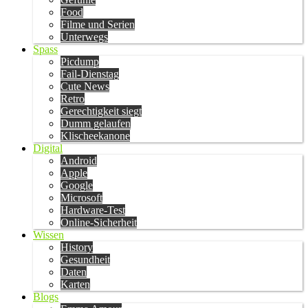
Food
Filme und Serien
Unterwegs
Spass
Picdump
Fail-Dienstag
Cute News
Retro
Gerechtigkeit siegt
Dumm gelaufen
Klischeekanone
Digital
Android
Apple
Google
Microsoft
Hardware-Test
Online-Sicherheit
Wissen
History
Gesundheit
Daten
Karten
Blogs