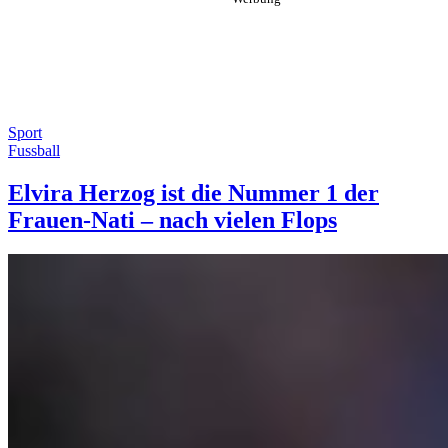
Sport
Fussball
Elvira Herzog ist die Nummer 1 der
Frauen-Nati – nach vielen Flops