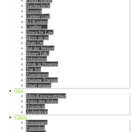
Emma Amour
Nachtschicht
Rauszeit
Gärtner Graf
KI-Kosmos
Loading …
Down by Law
Move on up
Watts On
Rat der Weisen
MoneyTalks
Sektenblog
Work in Progress
Top Job
Zugestiegen
Madame Energie
Smart gespart
Quiz
Mini-Kreuzworträtsel
Quizz den Huber
Quizzticle
Aufgedeckt
Videos
Reportagen
Fragenbot