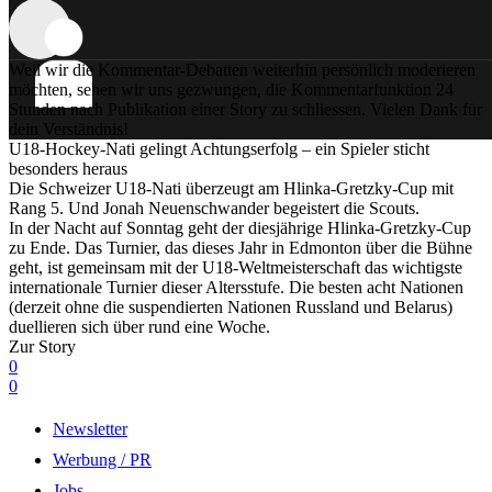
Weil wir die Kommentar-Debatten weiterhin persönlich moderieren
möchten, sehen wir uns gezwungen, die Kommentarfunktion 24
Stunden nach Publikation einer Story zu schliessen. Vielen Dank für
dein Verständnis!
U18-Hockey-Nati gelingt Achtungserfolg – ein Spieler sticht
besonders heraus
Die Schweizer U18-Nati überzeugt am Hlinka-Gretzky-Cup mit
Rang 5. Und Jonah Neuenschwander begeistert die Scouts.
In der Nacht auf Sonntag geht der diesjährige Hlinka-Gretzky-Cup
zu Ende. Das Turnier, das dieses Jahr in Edmonton über die Bühne
geht, ist gemeinsam mit der U18-Weltmeisterschaft das wichtigste
internationale Turnier dieser Altersstufe. Die besten acht Nationen
(derzeit ohne die suspendierten Nationen Russland und Belarus)
duellieren sich über rund eine Woche.
Zur Story
0
0
Newsletter
Werbung / PR
Jobs