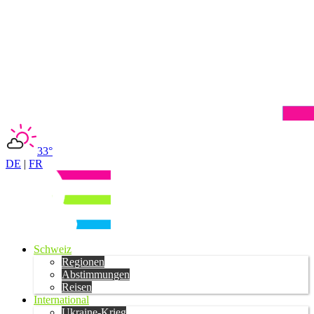
33°
DE
|
FR
Schweiz
Regionen
Abstimmungen
Reisen
International
Ukraine-Krieg