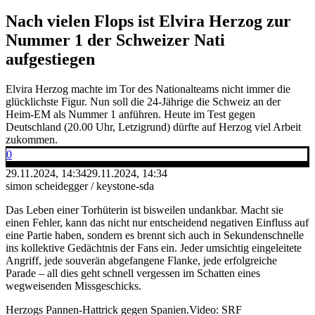
Nach vielen Flops ist Elvira Herzog zur
Nummer 1 der Schweizer Nati
aufgestiegen
Elvira Herzog machte im Tor des Nationalteams nicht immer die
glücklichste Figur. Nun soll die 24-Jährige die Schweiz an der
Heim-EM als Nummer 1 anführen. Heute im Test gegen
Deutschland (20.00 Uhr, Letzigrund) dürfte auf Herzog viel Arbeit
zukommen.
0
29.11.2024, 14:34
29.11.2024, 14:34
simon scheidegger / keystone-sda
Das Leben einer Torhüterin ist bisweilen undankbar. Macht sie
einen Fehler, kann das nicht nur entscheidend negativen Einfluss auf
eine Partie haben, sondern es brennt sich auch in Sekundenschnelle
ins kollektive Gedächtnis der Fans ein. Jeder umsichtig eingeleitete
Angriff, jede souverän abgefangene Flanke, jede erfolgreiche
Parade – all dies geht schnell vergessen im Schatten eines
wegweisenden Missgeschicks.
Herzogs Pannen-Hattrick gegen Spanien.
Video: SRF