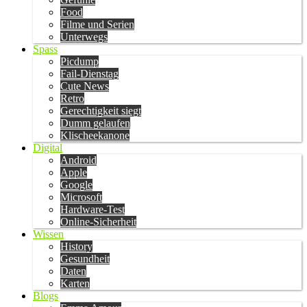
Food
Filme und Serien
Unterwegs
Spass
Picdump
Fail-Dienstag
Cute News
Retro
Gerechtigkeit siegt
Dumm gelaufen
Klischeekanone
Digital
Android
Apple
Google
Microsoft
Hardware-Test
Online-Sicherheit
Wissen
History
Gesundheit
Daten
Karten
Blogs