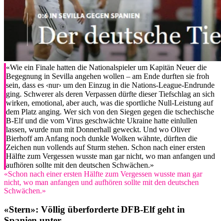
«Wie ein Finale hatten die Nationalspieler um Kapitän Neuer die
Begegnung in Sevilla angehen wollen – am Ende durften sie froh
sein, dass es ‹nur› um den Einzug in die Nations-League-Endrunde
ging. Schwerer als deren Verpassen dürfte dieser Tiefschlag an sich
wirken, emotional, aber auch, was die sportliche Null-Leistung auf
dem Platz anging. Wer sich von den Siegen gegen die tschechische
B-Elf und die vom Virus geschwächte Ukraine hatte einlullen
lassen, wurde nun mit Donnerhall geweckt. Und wo Oliver
Bierhoff am Anfang noch dunkle Wolken wähnte, dürften die
Zeichen nun vollends auf Sturm stehen. Schon nach einer ersten
Hälfte zum Vergessen wusste man gar nicht, wo man anfangen und
aufhören sollte mit den deutschen Schwächen.»
«Schon nach einer ersten Hälfte zum Vergessen wusste man gar
nicht, wo man anfangen und aufhören sollte mit den deutschen
Schwächen.»
«Stern»:
Völlig überforderte DFB-Elf geht in
Spanien unter