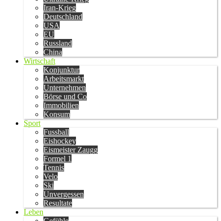
Iran-Krieg
Deutschland
USA
EU
Russland
China
Wirtschaft
Konjunktur
Arbeitsmarkt
Unternehmen
Börse und Co
Immobilien
Konsum
Sport
Fussball
Eishockey
Eismeister Zaugg
Formel 1
Tennis
Velo
Ski
Unvergessen
Resultate
Leben
Gefühle