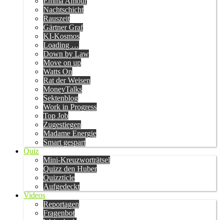
Emma Amour
Nachtschicht
Rauszeit
Gärtner Graf
KI-Kosmos
Loading …
Down by Law
Move on up
Watts On
Rat der Weisen
MoneyTalks
Sektenblog
Work in Progress
Top Job
Zugestiegen
Madame Energie
Smart gespart
Quiz
Mini-Kreuzworträtsel
Quizz den Huber
Quizzticle
Aufgedeckt
Videos
Reportagen
Fragenbot