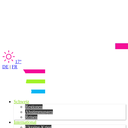
17°
DE
|
FR
Schweiz
Regionen
Abstimmungen
Reisen
International
Ukraine-Krieg