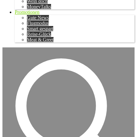
Wein doch
MoneyTalks
Promotionen
Gute News
Flugmodus
Smart gespart
Reise-Glück
Meat & Greet