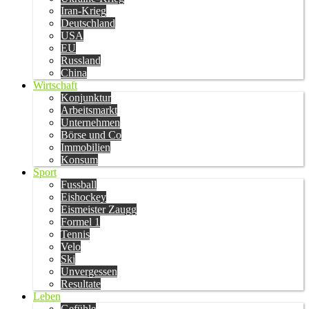
Iran-Krieg
Deutschland
USA
EU
Russland
China
Wirtschaft
Konjunktur
Arbeitsmarkt
Unternehmen
Börse und Co
Immobilien
Konsum
Sport
Fussball
Eishockey
Eismeister Zaugg
Formel 1
Tennis
Velo
Ski
Unvergessen
Resultate
Leben
Gefühle