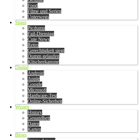
Food
Filme und Serien
Unterwegs
Spass
Picdump
Fail-Dienstag
Cute News
Retro
Gerechtigkeit siegt
Dumm gelaufen
Klischeekanone
Digital
Android
Apple
Google
Microsoft
Hardware-Test
Online-Sicherheit
Wissen
History
Gesundheit
Daten
Karten
Blogs