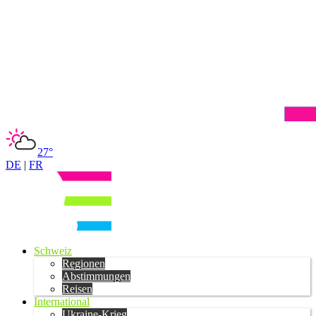
27°
DE
|
FR
Schweiz
Regionen
Abstimmungen
Reisen
International
Ukraine-Krieg