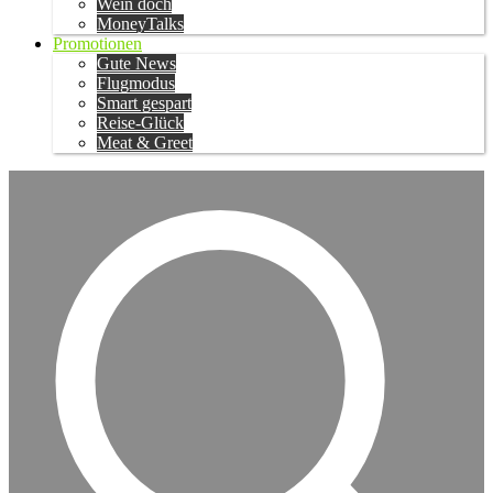
Wein doch
MoneyTalks
Promotionen
Gute News
Flugmodus
Smart gespart
Reise-Glück
Meat & Greet