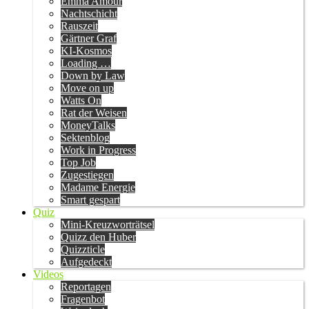
Emma Amour
Nachtschicht
Rauszeit
Gärtner Graf
KI-Kosmos
Loading …
Down by Law
Move on up
Watts On
Rat der Weisen
MoneyTalks
Sektenblog
Work in Progress
Top Job
Zugestiegen
Madame Energie
Smart gespart
Quiz
Mini-Kreuzworträtsel
Quizz den Huber
Quizzticle
Aufgedeckt
Videos
Reportagen
Fragenbot