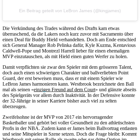
Ein Beitrag geteilt von LeBron James (@kingjames)
Die Verkündung des Trades während des Drafts kam etwas
überraschend, da die Lakers noch kurz zuvor mit Sacramento über
einen Deal für Buddy Hield verhandelten. Doch am Ende entschied
sich General Manager Rob Pelinka dafür, Kyle Kuzma, Kentavious
Caldwell-Pope und Montrezl Harrell lieber für einen ehemaligen
MVP einzutauschen, als mit Hield einen guten Werfer zu holen.
Damit verpflichten sie zwar den Spieler mit dem grösseren Talent,
doch auch einen schwierigen Charakter und ballverliebten Point
Guard, der erst beweisen muss, dass er mit einem Spieler wie
LeBron James harmonieren kann. Westbrook bezeichnete den Ball
mal als seinen «
einzigen Freund auf dem Court
» und glänzte abseits
des Spielgeräts vor allem durch Inaktivität. In der Defensive konnte
der 32-Jährige in seiner Karriere bisher auch viel zu selten
überzeugen.
Zweifelsohne ist der MVP von 2017 ein hervorragender
Basketballer und gehört bei voller Gesundheit zu den athletischsten
Profis in der NBA. Zudem kann er James beim Ballvortrag entlasten
und seine Mitspieler in Szene setzen. Doch die Frage bleibt: Kommt
Westbrook mit seiner Rolle als zweite oder gar dritte Option im