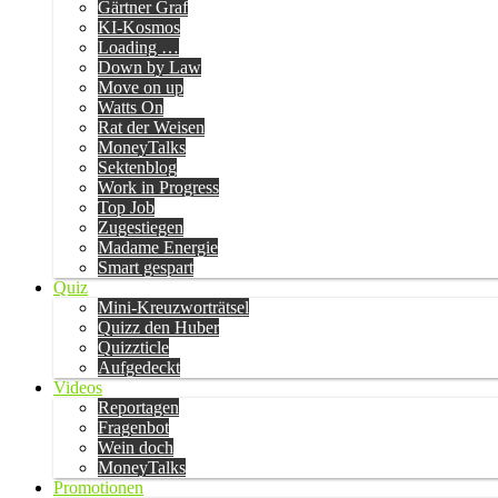
Gärtner Graf
KI-Kosmos
Loading …
Down by Law
Move on up
Watts On
Rat der Weisen
MoneyTalks
Sektenblog
Work in Progress
Top Job
Zugestiegen
Madame Energie
Smart gespart
Quiz
Mini-Kreuzworträtsel
Quizz den Huber
Quizzticle
Aufgedeckt
Videos
Reportagen
Fragenbot
Wein doch
MoneyTalks
Promotionen