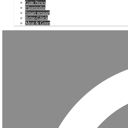
Gute News
Flugmodus
Smart gespart
Reise-Glück
Meat & Greet