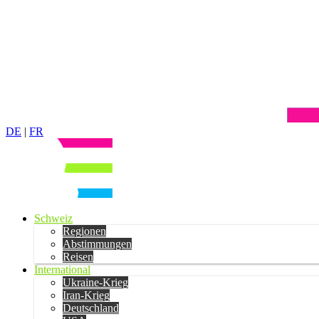
DE
|
FR
Schweiz
Regionen
Abstimmungen
Reisen
International
Ukraine-Krieg
Iran-Krieg
Deutschland