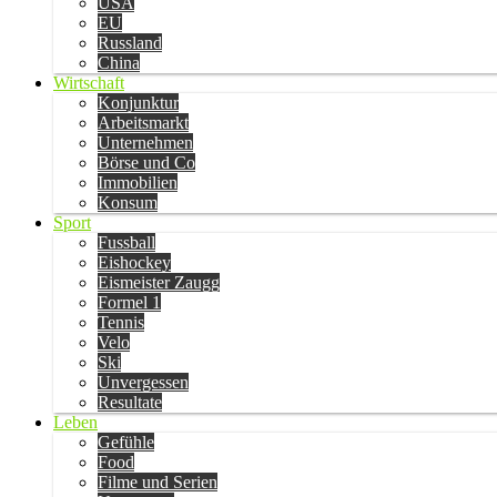
USA
EU
Russland
China
Wirtschaft
Konjunktur
Arbeitsmarkt
Unternehmen
Börse und Co
Immobilien
Konsum
Sport
Fussball
Eishockey
Eismeister Zaugg
Formel 1
Tennis
Velo
Ski
Unvergessen
Resultate
Leben
Gefühle
Food
Filme und Serien