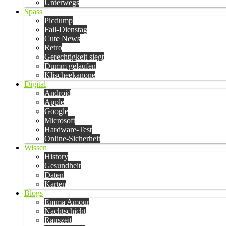
Unterwegs
Spass
Picdump
Fail-Dienstag
Cute News
Retro
Gerechtigkeit siegt
Dumm gelaufen
Klischeekanone
Digital
Android
Apple
Google
Microsoft
Hardware-Test
Online-Sicherheit
Wissen
History
Gesundheit
Daten
Karten
Blogs
Emma Amour
Nachtschicht
Rauszeit