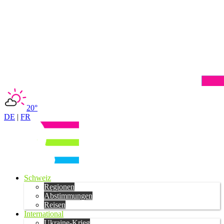
20°
DE
|
FR
Schweiz
Regionen
Abstimmungen
Reisen
International
Ukraine-Krieg