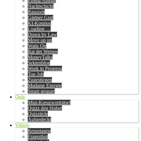
Emma Amour
Nachtschicht
Rauszeit
Gärtner Graf
KI-Kosmos
Loading …
Down by Law
Move on up
Watts On
Rat der Weisen
MoneyTalks
Sektenblog
Work in Progress
Top Job
Zugestiegen
Madame Energie
Smart gespart
Quiz
Mini-Kreuzworträtsel
Quizz den Huber
Quizzticle
Aufgedeckt
Videos
Reportagen
Fragenbot