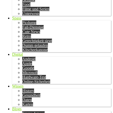
Food
Filme und Serien
Unterwegs
Spass
Picdump
Fail-Dienstag
Cute News
Retro
Gerechtigkeit siegt
Dumm gelaufen
Klischeekanone
Digital
Android
Apple
Google
Microsoft
Hardware-Test
Online-Sicherheit
Wissen
History
Gesundheit
Daten
Karten
Blogs