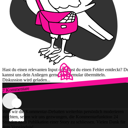
Hast du einen relevanten Input oder hast du einen Fehler entdeckt? D
kannst uns dein Anliegen gerne via Formular übermitteln.
Diskussion wird geladen...
7 Kommentare
Zum Login
Weil wir die Kommentar-Debatten weiterhin persönlich moderieren
möchten, sehen wir uns gezwungen, die Kommentarfunktion 24
Stunden nach Publikation einer Story zu schliessen. Vielen Dank für
dein Verständnis!