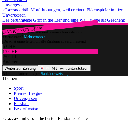
Unvergessen
«Gazza» erhält Morddrohungen, weil er einen Flötenspieler imitiert
Unvergessen
Der berühmteste Griff in die Eier und eine WC-Bürste als Geschenk
DANKE FÜR DIE ♥
Würdest du gerne watson und unseren Journalismus
unterstützen?
Mehr erfahren
(Du wirst umgeleitet, um die Zahlung abzuschliessen.)
5 CHF
15 CHF
25 CHF
Anderer
Weiter zur Zahlung
Mit Twint unterstützen
Oder unterstütze uns per
Banküberweisung
.
Themen
Sport
Premier League
Unvergessen
Fussball
Best of watson
«Gazza» und Co. – die besten Fussballer-Zitate