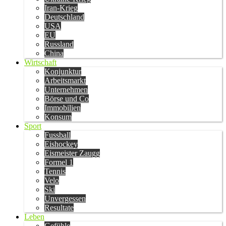
Iran-Krieg
Deutschland
USA
EU
Russland
China
Wirtschaft
Konjunktur
Arbeitsmarkt
Unternehmen
Börse und Co
Immobilien
Konsum
Sport
Fussball
Eishockey
Eismeister Zaugg
Formel 1
Tennis
Velo
Ski
Unvergessen
Resultate
Leben
Gefühle