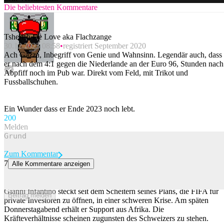
Die beliebtesten Kommentare
Tsherish De Love aka Flachzange
30.12.2023 08:58
registriert September 2020
Ach Gazza, Inbegriff von Genie und Wahnsinn. Legendär auch, dass
er nach dem 4:1 gegen die Niederlande an der Euro 96, Stunden nach
Abpfiff noch im Pub war. Direkt vom Feld, mit Trikot und
Fussballschuhen.
Ein Wunder dass er Ende 2023 noch lebt.
20
0
Melden
Zum Kommentar
7
Alle Kommentare anzeigen
Afrika unterstützt Infantino weiterhin – Norwegen fordert den
sofortigen Rücktritt
Gianni Infantino steckt seit dem Scheitern seines Plans, die FIFA für
Beitrag melden
private Investoren zu öffnen, in einer schweren Krise. Am späten
Donnerstagabend erhält er Support aus Afrika. Die
Kräfteverhältnisse scheinen zugunsten des Schweizers zu stehen.