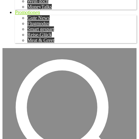
Wein doch
MoneyTalks
Promotionen
Gute News
Flugmodus
Smart gespart
Reise-Glück
Meat & Greet