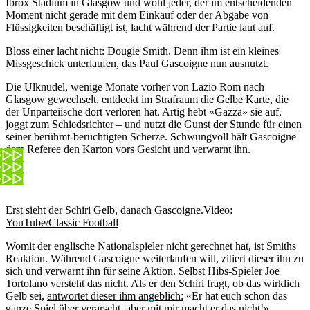
Ibrox Stadium in Glasgow und wohl jeder, der im entscheidenden
Moment nicht gerade mit dem Einkauf oder der Abgabe von
Flüssigkeiten beschäftigt ist, lacht während der Partie laut auf.
Bloss einer lacht nicht: Dougie Smith. Denn ihm ist ein kleines
Missgeschick unterlaufen, das Paul Gascoigne nun ausnutzt.
Die Ulknudel, wenige Monate vorher von Lazio Rom nach
Glasgow gewechselt, entdeckt im Strafraum die Gelbe Karte, die
der Unparteiische dort verloren hat. Artig hebt «Gazza» sie auf,
joggt zum Schiedsrichter – und nutzt die Gunst der Stunde für einen
seiner berühmt-berüchtigten Scherze. Schwungvoll hält Gascoigne
dem Referee den Karton vors Gesicht und verwarnt ihn.
Erst sieht der Schiri Gelb, danach Gascoigne.
Video:
YouTube/Classic Football
Womit der englische Nationalspieler nicht gerechnet hat, ist Smiths
Reaktion. Während Gascoigne weiterlaufen will, zitiert dieser ihn zu
sich und verwarnt ihn für seine Aktion. Selbst Hibs-Spieler Joe
Tortolano versteht das nicht. Als er den Schiri fragt, ob das wirklich
Gelb sei,
antwortet dieser ihm angeblich:
«Er hat euch schon das
ganze Spiel über verarscht, aber mit mir macht er das nicht!»