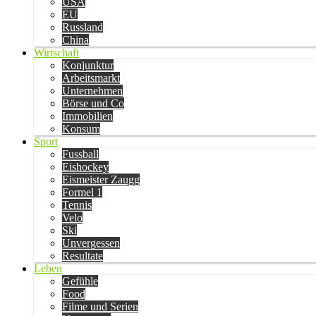
USA
EU
Russland
China
Wirtschaft
Konjunktur
Arbeitsmarkt
Unternehmen
Börse und Co
Immobilien
Konsum
Sport
Fussball
Eishockey
Eismeister Zaugg
Formel 1
Tennis
Velo
Ski
Unvergessen
Resultate
Leben
Gefühle
Food
Filme und Serien