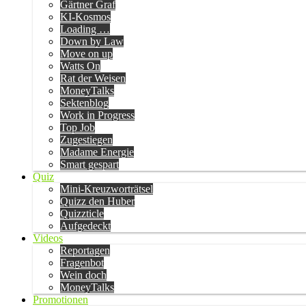
Gärtner Graf
KI-Kosmos
Loading …
Down by Law
Move on up
Watts On
Rat der Weisen
MoneyTalks
Sektenblog
Work in Progress
Top Job
Zugestiegen
Madame Energie
Smart gespart
Quiz
Mini-Kreuzworträtsel
Quizz den Huber
Quizzticle
Aufgedeckt
Videos
Reportagen
Fragenbot
Wein doch
MoneyTalks
Promotionen