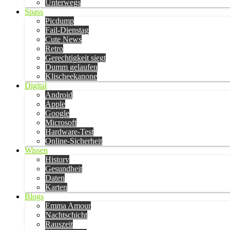
Unterwegs
Spass
Picdump
Fail-Dienstag
Cute News
Retro
Gerechtigkeit siegt
Dumm gelaufen
Klischeekanone
Digital
Android
Apple
Google
Microsoft
Hardware-Test
Online-Sicherheit
Wissen
History
Gesundheit
Daten
Karten
Blogs
Emma Amour
Nachtschicht
Rauszeit