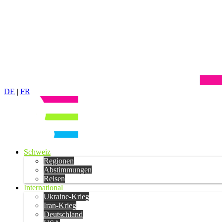
DE
|
FR
Schweiz
Regionen
Abstimmungen
Reisen
International
Ukraine-Krieg
Iran-Krieg
Deutschland