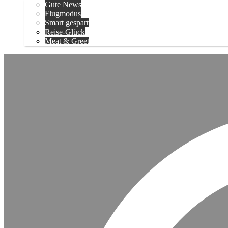
Gute News
Flugmodus
Smart gespart
Reise-Glück
Meat & Greet